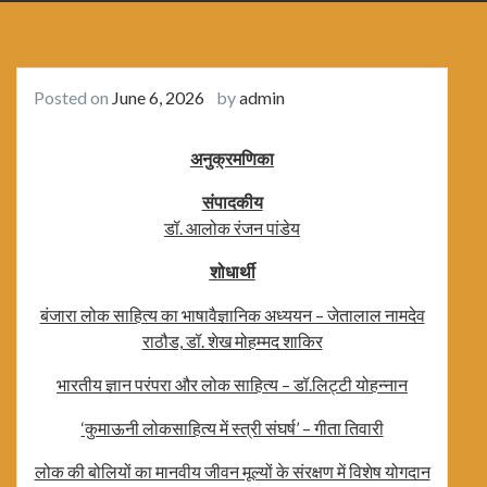
Posted on
June 6, 2026
by
admin
अनुक्रमणिका
संपादकीय
डॉ. आलोक रंजन पांडेय
शोधार्थी
बंजारा लोक साहित्य का भाषावैज्ञानिक अध्ययन – जेतालाल नामदेव
राठौड, डॉ. शेख मोहम्मद शाकिर
भारतीय ज्ञान परंपरा और लोक साहित्य – डॉ.लिट्टी योहन्नान
‘कुमाऊनी लोकसाहित्य में स्त्री संघर्ष’ – गीता तिवारी
लोक की बोलियों का मानवीय जीवन मूल्यों के संरक्षण में विशेष योगदान