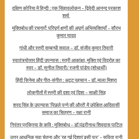
दक्षिण कोरिया में हिन्दी : एक सिंहावलोकन – द्विवेदी आनन्द प्रकाश
शर्मा
मुक्तिबोध की रचनाएँ: परिपूर्ण क्षणों की अपूर्ण अभिव्यक्तियाँ – सौरभ
कुमार यादव
गांधी और स्त्री सम्बन्धी सवाल – डॉ. संजीव कुमार तिवारी
स्‍वातंत्र्योत्‍तर हिंदी उपन्‍यास : स्‍त्री आकांक्षा, मुक्‍ति‍ एवं वि‍द्रोह का
स्‍वर – डॉ. सुनील ति‍वारी/ रजनी पांडेय (शोधार्थी)
हिंदी सिनेमा और गीत-संगीत : अटूट पहचान – डॉ. माला मिश्रा
लोकगीतों में स्त्री की दशा एवं दिशा – साक्षी सिंह
शरद सिंह के उपन्यास ‘पिछले पन्ने की औरतें‘ में उपेक्षित आदिवासी
समाज का चित्रण – रक्षा रानी
निरंतर प्रक्रिया के कवि : मुक्तिबोध – डॉ.पंढरीनाथ शिवदास पाटिल
उत्तर आधुनिक युवा चेतना और ‘रह गई दिशाएं इसी पार’ – सविता रानी