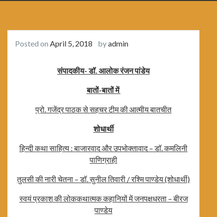
Posted on
April 5, 2018
by
admin
संपादकीय- डॉ. आलोक रंजन पांडेय
बातों-बातों में
प्रो. गजेंद्र पाठक से सहचर टीम की आत्मीय बातचीत
शोधार्थी
हिन्दी कथा साहित्य : बाजारवाद और उपभोक्तावाद – डॉ. कमलिनी
पाणिग्राही
तुलसी की नारी चेतना – डॉ. सुनील ति‍वारी / रश्‍मि‍ पाण्‍डेय (शोधार्थी)
स्वयं प्रकाश की लोककथात्मक कहानियों में जनपक्षधरता – बीरज
पाण्डेय