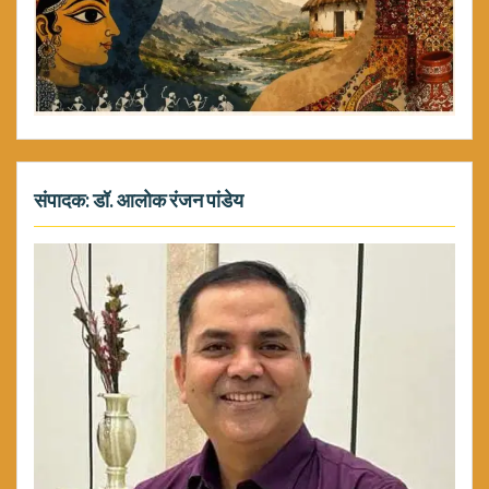
संपादक: डॉ. आलोक रंजन पांडेय