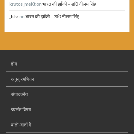
krutos_meKt
on
भारत की झाँकी – डॉ0 नीलम सिंह
_hlsr
on
भारत की झाँकी – डॉ0 नीलम सिंह
होम
अनुक्रमणिका
संपादकीय
ज्वलंत विषय
बातों-बातों में