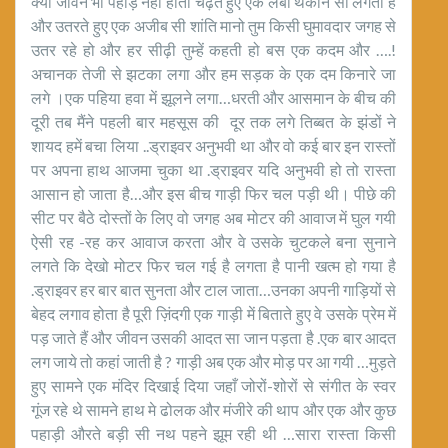
क्या जीवन भी पहाड़ नहीं होता चढ़ते हुए एक लंबी थकान सी लगती है
और उतरते हुए एक अजीब सी शांति मानो तुम किसी घुमावदार जगह से
उतर रहे हो और हर सीढ़ी तुम्हें कहती हो बस एक कदम और ….!
अचानक तेजी से झटका लगा और हम सड़क के एक दम किनारे जा
लगे ।एक पहिया हवा में झूलने लगा…धरती और आसमान के बीच की
दूरी तब मैंने पहली बार महसूस की दूर तक लगे तिब्बत के झंडों ने
शायद हमें बचा लिया ..ड्राइवर अनुभवी था और वो कई बार इन रास्तों
पर अपना हाथ आजमा चुका था .ड्राइवर यदि अनुभवी हो तो रास्ता
आसान हो जाता है…और इस बीच गाड़ी फिर चल पड़ी थी। पीछे की
सीट पर बैठे दोस्तों के लिए वो जगह अब मोटर की आवाज में घुल गयी
ऐसी रह -रह कर आवाज करता और वे उसके चुटकले बना सुनाने
लगते कि देखो मोटर फिर चल गई है लगता है पानी खत्म हो गया है
.ड्राइवर हर बार बात सुनता और टाल जाता…उनका अपनी गाड़ियों से
बेहद लगाव होता है पूरी ज़िंदगी एक गाड़ी में बिताते हुए वे उसके प्रेम में
पड़ जाते हैं और जीवन उसकी आदत सा जान पड़ता है .एक बार आदत
लग जाये तो कहां जाती है ? गाड़ी अब एक और मोड़ पर आ गयी …मुड़ते
हुए सामने एक मंदिर दिखाई दिया जहाँ जोरों-शोरों से संगीत के स्वर
गूंज रहे थे सामने हाथ मे ढोलक और मंजीरे की थाप और एक और कुछ
पहाड़ी औरते बड़ी सी नथ पहने झूम रही थी …सारा रास्ता किसी