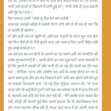
रहा था ,उसकी थाली में अभी भी दाल और चावल बाक़ी था जो उसकी
नानी उसे हाथों से खिलाने में लगी हुई थी। नानी जैसे ही हाथ बढाती
अवि मुँह फेर लेता।
फिर आवाज़ आयी “ओके यू नीड देन सम जलेबी ”
अचानक उसकी आँखों में जलेबी तैरने लगी और ये भी तय हो गया कि
वो जलेबी ही खायेगा।
माँ और दादी अब जा चुकी थी, अवि एक लड़की के साथ चुप-चाप बैठा
रहा फिर जैसे ही वो नीचे कूदने लगा, एक आवाज़ फिर आयी बिहेव अवि
तुम अच्छे बच्चे हो न ?
अब हम एक दम उन दोनों के सामने आ गए सबने अवि को जन्मदिन की
अशेष शुभकामनाएँ दी। उनसे दोनों का नाम पूछा सारे उत्तर शाम्भवी ने
ही दिए इतने में उनकी माँ और नानी भी आ गई और बातों का दौर चल
पड़ा। मोनिका, प्रभा और आशीष सब अवि के अच्छे दोस्त बन गए थे
खाना खत्म हुआ और हम सब निकलने लगे ‘अवि अब अपने गाने की धुन
पर सबको थिरकाने लगा “ले गई दिल गुड़िया जापान की “वो गाता
जाता और भी कई हिंदी पुराने गाने सब अब उसका गानों में साथ देने लगे
थे, शाम्भवी अब अवि को चेयर कर रही थी। मैंने उसके पास जाकर बैठ
गयी, थोड़ी सी दोस्ती हुई फिर उसने बताया कि वो क्लासिकल गाना
और भरत नाट्यम सीख रही है, महज़ आठ साल में वो अपनी उम्र के