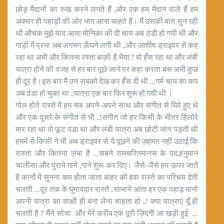
छोड़ मैदानों का रुख करने लगते हैं ,और एक हम मैदान वाले हैं हम
अक्सर ही पहाड़ों की ओर भाग आना चाहते हैं। मैं उसकी बात सुन रही
थी औचक मुझे याद आया मोनिका की दी चाय अब ठंडी हो गयी थी और
गाड़ी में प्रभा अब लगभग ऊँघने लगी थी ..और आशीष ड्राइवर से कह
रहा था अभी और कितना रस्ता बाक़ी है भैया ? वो हँस रहा था और लंबी
यात्रा होने की वजह से हर बार पूछे जाने पर कहा करता बस अभी कुछ
ही दूर है।इस बार मैं उन सबको देख कर हँस दी थी …गर्म चाय का कप
अब ठंडा हो चुका था ..यात्रा एक बार फिर शुरू हो गयी थी ।
गोल होते रास्ते में हम सब अपने-अपने साथ और संगीत से घिरे हुए थे
और एक दूसरे के संगीत से भी ..!संगीत जो हर किसी के भीतर हिलोरे
मार रहा था वो फूट पडा था और लंबी यात्रा अब छोटी जान पड़ती थी
हममें से किसी ने भी अब ड्राइवर से ये पूछने की ज़हमत नहीं उठाई कि
रास्ता और कितना लंबा है …सबने रामचरितमानस के पद,हनुमान
चालीसा और पुराने गाने ,गाने शुरू कर दिए। जैसे-जैसे हम ऊपर जातें
है कानों में सुनना कम होता जाता बाहर की हवा रास्ते का परिचय देती
चलती …दूर तक के घुमावदार रास्ते ..सामाने आता हर एक पहाड़ मानो
अपनी यात्रा का साक्षी ही बना लेना चाहता हो ..! क्या यात्राएं यूँ ही
चलती है ? मैंने सोचा और मेरे करीब एक पूरी ज़िंदगी आ खड़ी हुई …