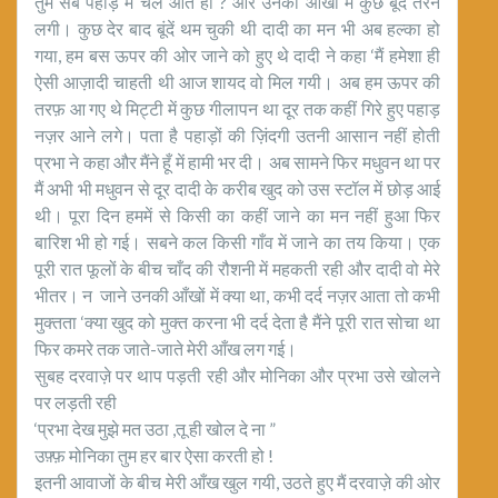
तुम सब पहाड़ में चले आते हो ? और उनकी आँखों में कुछ बूंदें तैरने
लगी। कुछ देर बाद बूंदें थम चुकी थी दादी का मन भी अब हल्का हो
गया, हम बस ऊपर की ओर जाने को हुए थे दादी ने कहा ‘मैं हमेशा ही
ऐसी आज़ादी चाहती थी आज शायद वो मिल गयी। अब हम ऊपर की
तरफ़ आ गए थे मिट्टी में कुछ गीलापन था दूर तक कहीं गिरे हुए पहाड़
नज़र आने लगे। पता है पहाड़ों की ज़िंदगी उतनी आसान नहीं होती
प्रभा ने कहा और मैंने हूँ में हामी भर दी। अब सामने फिर मधुवन था पर
मैं अभी भी मधुवन से दूर दादी के करीब खुद को उस स्टॉल में छोड़ आई
थी। पूरा दिन हममें से किसी का कहीं जाने का मन नहीं हुआ फिर
बारिश भी हो गई। सबने कल किसी गाँव में जाने का तय किया। एक
पूरी रात फूलों के बीच चाँद की रौशनी में महकती रही और दादी वो मेरे
भीतर। न जाने उनकी आँखों में क्या था, कभी दर्द नज़र आता तो कभी
मुक्तता ‘क्या खुद को मुक्त करना भी दर्द देता है मैंने पूरी रात सोचा था
फिर कमरे तक जाते-जाते मेरी आँख लग गई।
सुबह दरवाज़े पर थाप पड़ती रही और मोनिका और प्रभा उसे खोलने
पर लड़ती रही
‘प्रभा देख मुझे मत उठा ,तू ही खोल दे ना ”
उफ़्फ़ मोनिका तुम हर बार ऐसा करती हो !
इतनी आवाजों के बीच मेरी आँख खुल गयी, उठते हुए मैं दरवाज़े की ओर