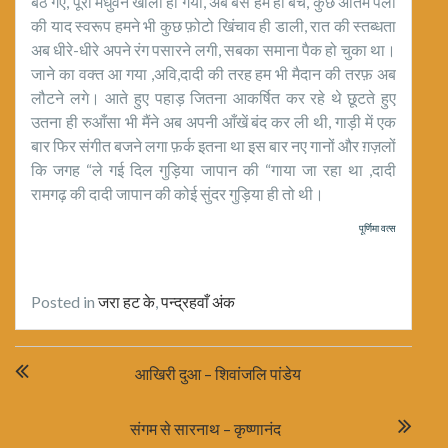
बैठ गए, पूरा मधुवन खाली हो गया, अब बस हम ही बचे, कुछ अंतिम पलों
की याद स्वरूप हमने भी कुछ फ़ोटो खिंचाव ही डाली, रात की स्तब्धता
अब धीरे-धीरे अपने रंग पसारने लगी, सबका समाना पैक हो चुका था।
जाने का वक्त आ गया ,अवि,दादी की तरह हम भी मैदान की तरफ़ अब
लौटने लगे। आते हुए पहाड़ जितना आकर्षित कर रहे थे छूटते हुए
उतना ही रुआँसा भी मैंने अब अपनी आँखें बंद कर ली थी, गाड़ी में एक
बार फिर संगीत बजने लगा फ़र्क इतना था इस बार नए गानों और ग़ज़लों
कि जगह “ले गई दिल गुड़िया जापान की “गाया जा रहा था ,दादी
रामगढ़ की दादी जापान की कोई सुंदर गुड़िया ही तो थी।
पूर्णिमा वत्स
Posted in
जरा हट के
,
पन्द्रहवाँ अंक
Post
आखिरी दुआ – शिवांजलि पांडेय
navigation
संगम से सारनाथ – कृष्णानंद