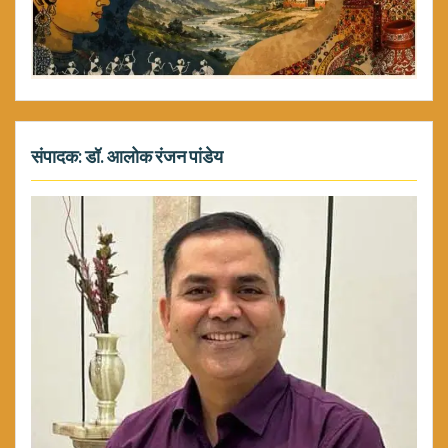
संपादक: डॉ. आलोक रंजन पांडेय