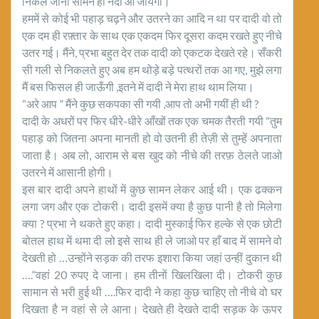
निकल जाना सामने ही नदी आ जायेगी।
हममें से कोई भी पहाड़ चढ़ने और उतरने का आदि न था पर दादी वो तो
एक दम ही रफ़्तार के साथ एक एकदम फिर दूसरा कदम रखते हुए नीचे
उतर गई। मैंने, प्रभा बहुत देर तक दादी को एकटक देखते रहे। सँकरी
सी गली से निकलते हुए अब हम थोड़े बड़े पत्थरों तक आ गए, मुझे लगा
मैं बस फिसल ही जाऊँगी ,इतने में दादी ने मेरा हाथ थाम लिया।
“अरे आप ” मैंने कुछ सकपका सी गयी ,आप तो अभी गयीं ही थी ?
दादी के अधरों पर फिर धीरे-धीरे आँखों तक एक चमक तैरती गयी “तुम
पहाड़ को जितना अपना मानती हो वो उतनी ही तेज़ी से तुम्हें अपनाता
जाता है। अब लो, आराम से बस खुद को नीचे की तरफ़ ठेलते जाओ
उतरने में आसानी होगी।
इस बार दादी अपने हाथों में कुछ सामन लेकर आई थी। एक ढक्कन
लगा जग और एक टोकरी। दादी इसमें क्या है कुछ पानी है तो मिलेगा
क्या ? प्रभा ने थकते हुए कहा। दादी मुस्काई फिर हल्के से एक छोटी
बोतल हाथ में थमा दी लो इसे साथ ही ले जाओ पर हाँ बाद में सामने वो
देखती हो …उन्होंने सड़क की तरफ इशारा किया जहां उन्हीं दुकान थी
….”वहां 20 रुपए दे जाना। हम तीनों खिलखिला दी। टोकरी कुछ
सामान से भरी हुई थी ….फिर दादी ने कहा कुछ चाहिए तो नीचे वो घर
दिखता है न वहां से ले आना। देखते ही देखते दादी सड़क के ऊपर