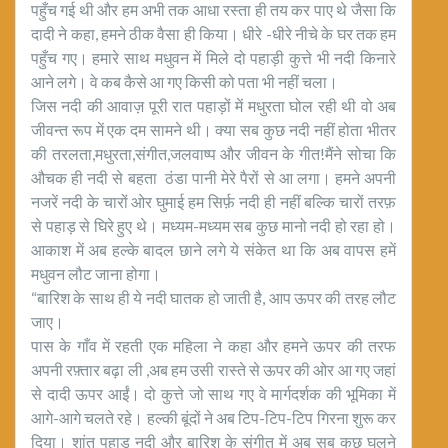
पहुँच गई थी और हम अभी तक आधा रस्ता ही तय कर पाए थे जैसा कि
दादी ने कहा, हमने ठीक वैसा ही किया। धीरे -धीरे नीचे के घर तक हम
पहुँच गए। हमारे साथ मधुवन में मिले दो पहाड़ी कुत्ते भी नदी किनारे
आने लगे। वे कब कैसे आ गए किसी को पता भी नहीं चला।
जिस नदी की आवाज़ पूरी रात पहाड़ों में मधुरता घोल रही थी वो अब
जीवन्त रूप में एक दम सामने थी। क्या सब कुछ नदी नहीं होता भीतर
की तरलता,मधुरता,संगीत,जलवाष्प और जीवन के गीत!मैंने सोचा कि
औचक ही नदी से बहता ठंडा पानी मेरे पैरों से आ लगा। हमने अपनी
नजरें नदी के चारों ओर घुमाई हम सिर्फ़ नदी ही नहीं बल्कि चारों तरफ़
से पहाड़ से घिरे हुए थे। मध्यम-मध्यम सब कुछ मानो नदी हो रहा हो।
आकाश में अब हल्के बादल छाने लगे ये संकेत था कि अब वापस हमें
मधुवन लौट जाना होगा।
“बारिश के साथ ही ये नदी घातक हो जाती है, आप ऊपर की तरह लौट
जाए।
पास के गाँव में रहती एक महिला ने कहा और हमने ऊपर की तरफ
अपनी रफ़्तार बढ़ा ली ,अब हम उसी रास्ते से ऊपर की ओर आ गए जहां
से दादी ऊपर आईं। दो कुत्ते जो साथ गए वे मार्गदर्शक की भूमिका में
आगे-आगे चलते रहे। हल्की बूंदों ने अब टिप-टिप-टिप गिरना शुरू कर
दिया। शांत पहाड़ नदी और बारिश के संगीत में अब सब कुछ घुलने