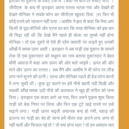
इलाकों सी दुकानों के पैकेट टके थे ।कहीं गर्म चाय पर चर्चाएं जारी ।
जीपीएस के बाद भी ड्राइवर अपना रास्ता भटक गया और देखते ही
देखते मोनिका ने सबके फोन का जीपीएस खुलवा दिया ,पर फिर भी
कोई रास्ते को पहचान नहीं पाया ।आशीष ने झट से कहा कि भैया आप
किसी से पूछ लीजिये और प्रभा हर बार कि तरह मोनिका को इस बार
भी चिढ़ा रही थी कि देखो मैंने पहले ही बोला था तुमसे नहीं होगा
मोनिका ! वो एक दूसरे से ऐसे ही प्रेम जताती पर लड़ते हुए उनकी
आँखों में चमक उतर आती। ड्राइवर ने अब गाड़ी एक दुकान के सामने
रोक दी एक दुकानदार को मधुवन का नाम बताया दुकानदार ने बेहद
धीमी आवाज़ में कहा आप ऊपर की ओर चले जाइये। ऊपर की और
माने और ऊपर का रास्ता। अब मैंने और आशीष ने भी फोन पर लीड
लगा गाने सुनने की ठानी। प्रभा और मोनिका पहले ही हेड फोन कानों
में लगा चुकी थी। कुछ दूर चलने पर हमें नीचे बहती नदी दिखी और
सबकी आँख चमक उठी नीचे की कलकल ने खुद ही संगीत को जन्म
दिया। ड्राइवर एक कदम आगे आ गया, फिर उसने पूछना शुरू किया
गाड़ी को बेक गियर पर लिया और फिर एक टूटे खड़े रास्ते पर उसे
चढ़ाने लगा। गाड़ी ऊपर चढ़ती अचानक बन्द हो गयी, पहाड़ की
ढालना पर गाड़ी का बंद हो जाना हमें भीतर तक डराने लगा अगर वो
नहीं चली और फिसल गई तो ? तो क्या होगा भला ? तो हम आश्रम जाए