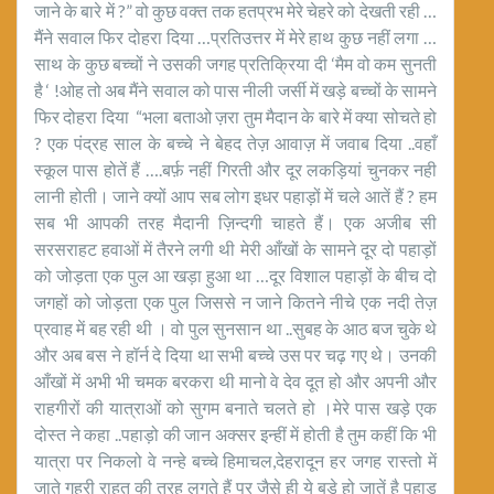
जाने के बारे में ?” वो कुछ वक्त तक हतप्रभ मेरे चेहरे को देखती रही …
मैंने सवाल फिर दोहरा दिया …प्रतिउत्तर में मेरे हाथ कुछ नहीं लगा …
साथ के कुछ बच्चों ने उसकी जगह प्रतिक्रिया दी ‘मैम वो कम सुनती
है ‘ !ओह तो अब मैंने सवाल को पास नीली जर्सी में खड़े बच्चों के सामने
फिर दोहरा दिया “भला बताओ ज़रा तुम मैदान के बारे में क्या सोचते हो
? एक पंद्रह साल के बच्चे ने बेहद तेज़ आवाज़ में जवाब दिया ..वहाँ
स्कूल पास होतें हैं ….बर्फ़ नहीं गिरती और दूर लकड़ियां चुनकर नही
लानी होती। जाने क्यों आप सब लोग इधर पहाड़ों में चले आतें हैं ? हम
सब भी आपकी तरह मैदानी ज़िन्दगी चाहते हैं। एक अजीब सी
सरसराहट हवाओं में तैरने लगी थी मेरी आँखों के सामने दूर दो पहाड़ों
को जोड़ता एक पुल आ खड़ा हुआ था …दूर विशाल पहाड़ों के बीच दो
जगहों को जोड़ता एक पुल जिससे न जाने कितने नीचे एक नदी तेज़
प्रवाह में बह रही थी । वो पुल सुनसान था ..सुबह के आठ बज चुके थे
और अब बस ने हॉर्न दे दिया था सभी बच्चे उस पर चढ़ गए थे। उनकी
आँखों में अभी भी चमक बरकरा थी मानो वे देव दूत हो और अपनी और
राहगीरों की यात्राओं को सुगम बनाते चलते हो ।मेरे पास खड़े एक
दोस्त ने कहा ..पहाड़ो की जान अक्सर इन्हीं में होती है तुम कहीं कि भी
यात्रा पर निकलो वे नन्हे बच्चे हिमाचल,देहरादून हर जगह रास्तो में
जाते गहरी राहत की तरह लगते हैं पर जैसे ही ये बड़े हो जातें है पहाड़