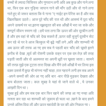
बच्चों से ज़्यादा सिंसियर और गुणवान लगी अवि अब कुछ और गाने लगा
था, फिर एक बार गुड़िया जापान गाने की माँग उठी और वो गाने लगा
गाते हुए वो जरूर बताता कि ये गाना “ए नाईट इन पेरिस का है और सब
खिलखिला उठते। आज पूरे चाँद की रात थी और आसमां में पूरा चाँद
अपने उत्कर्ष पर था,इतना खूबसूरत की बस आँखों में भरा जा सके और
सम्पूर्ण जीवन स्मरण रहे ।हमें पता लगा कि ऊपर की ओर दूरबीन लगी
है और हम वहां से चाँद को देख सकते हैं ,ऊपर वही बुजुर्ग दूरबीन सेट
कर रहे थे पर वे आज बिल्कुल भी बूढ़े नहीं लगे ,अवि और शाम्भवी भी
अब ऊपर की तरफ आ गए हम सब ने पहली बार चाँद को घूमते इतने
क़रीब से देखा ,सूर्य की रोशनी उसके वक्र पर एक दम तेज़ की तरह
पड़ती जाती और वो अलमस्त सा अपनी धूरी पर घूमता जाता। सामने
की तरफ़ मुझे एक टूटता तारा दिखा और मैंने उसे आँखों में भर लिया इस
वक़्त उससे मैं कुछ भी मांगना नहीं चाहा ,रात गहराने लगी हम सब अपने
-अपने कमरों की ओर आ गए अवि बार -बार पीछे मुड़कर देखता और
बाय बोलता जाता। कल सुबह वे यहां से जाने वाले थे , ये उनका
आख़री दिन था।
सुबह हुई और हम सब एक बार फिर खाने की जगह आ गए नन्हा अवि
नाश्ता कर रहा था शाम्भवी को जुकाम हो चला था ,खाने के बाद हमने
उनसे अंतिम विदा ली और ऊपर महादेवी के घर की ओर निकल गए।