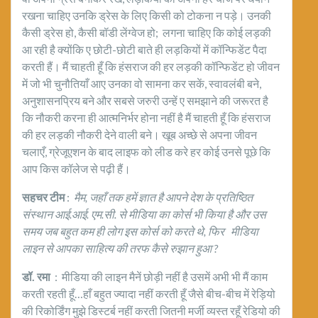
रखना चाहिए उनकि ड्रेस के लिए किसी को टोकना न पड़े। उनकी
कैसी ड्रेस हो, कैसी बॉडी लेंग्वेज हो; लगना चाहिए कि कोई लड़की
आ रही है क्योंकि ए छोटी‌-छोटी बाते ही लड़कियों में कॉन्फिडेंट पैदा
करती हैं। मैं चाहती हूँ कि हंसराज की हर लड़की कॉन्फिडेंट हो जीवन
में जो भी चुनौतियाँ आए उनका वो सामना कर सकें, स्वावलंबी बने,
अनुशासनप्रिय बने और सबसे जरुरी उन्हें ए समझाने की जरूरत है
कि नौकरी करना ही आत्मनिर्भर होना नहीं है मैं चाहती हूँ कि हंसराज
की हर लड़की नौकरी देने वाली बने। खूब अच्छे से अपना जीवन
चलाएँ, ग्रेजूएशन के बाद लाइफ को लीड करे हर कोई उनसे पूछे कि
आप किस कॉलेज से पढ़ी हैं।
सहचर टीम
:
मैम
, जहाँ तक हमें ज्ञात है आपने देश के प्रतिष्ठित
संस्थान आई.आई. एम.सी. से मीडिया का कोर्स भी किया है और उस
समय जब बहुत कम ही लोग इस कोर्स को करते थे, फिर मीडिया
लाइन से आपका साहित्य की तरफ कैसे रुझान हुआ ?
डॉ. रमा
: मीडिया की लाइन मैनें छोड़ी नहीं है उसमें अभी भी मैं काम
करती रहती हूँ…हाँ बहुत ज्यादा नहीं करती हूँ जैसे बीच‌‌-बीच में रेड़ियो
की रिकोर्डिंग मुझे डिस्टर्ब नहीं करती जितनी मर्जी व्यस्त रहूँ रेडियो की