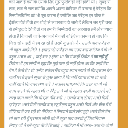
चले जाते हैं क्योंकि उसके लिए मुझे फुर्सत ही नहीं होती थी। सुबह से
शाम, शाम से रात क्योंकि आपने अपना कैरियर भी बनाना है पेरैंट्स कि
रिस्पोंसबिल्टि को भी पूरा करना है क्योंकि जब पेरैंट्स हर चीज में
इंवॉल्व होते हैं तो हम थोड़े से लापरवाह हो जाते हैं लेकिन जब पूरी तरह
से हमें छूट दे देते हैं तो तब हमारी जिम्मेदारी का अहसास हमें और ज्यादा
होता है कि कहीं जाने-अनजाने में कहीं कोई ऐसा काम न हो जाए कि
जिस सोसाइटी में हम रह रहें हैं उसमें कुछ हो और
उसके बाद फरेंड्स
भी बहुत अच्छे मिलें
।
हमारा जो फरैंड्स का
ग्रुप बना कॉलेज में वो भी
बहुत अच्छा था । कई बार ए होता था कि मैं कहीं डिबेट में
जा रही हूँ
डिबेट भी हम लोगों ने खूब कि मुझे पता ही नहीं होता था कि कहाँ मेंरा
बैग है कैसे है
?
तो फ्रेंड सर्कल मेंरा बहुत ध्यान रखते थे कि इसका बैग
कहाँ पर है इसने सुबह से कुछ खाया है कि नहीं खाया होगा तो चलो
कहीं खाने कि वयवस्था करें
।
मतलब पागलपने कि तरह था वो जो
काम करने की आदत थी न पेरैंट्स ने जो वो आदत डाली पागलपने की
तरह काम करने कि वो एक नींव बनी । उसके बाद टीचर अच्छे मिलें
,
फ्रेंड्स अच्छे मिलें उसके बाद स्टूडेंट्स बहुत अच्छे मिलें और बीच में मैं
मीडिया में जब रही तो मीडिया में सिखाने वाले लोग मुझे अच्छे मिले मैंन
तो बता रही हूँ प्रभाश जोशी को मैं बहुत याद करती हूँ विधानिवास
मिश्र जी ने हमें बहुत चीजें सिखाई । साहित्य में भी तरह
–
तरह के लोगों