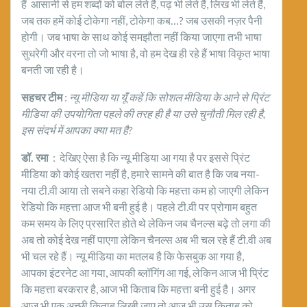
हैं आसानी से हम शब्दों को बोल लेते हैं, पढ़ भी लेते हैं, लिख भी लेते हैं,
जब तक हमें कोई टोकेगा नहीं, टोकेगा कब…? जब उसकी नज़र पैनी
होगी। जब भाषा के साथ कोई समझौता नहीं किया जाएगा तभी भाषा
सुधरेगी और वरना तो जो भाषा है, वो हम देख ही रहे हैं भाषा विकृत भाषा
बनती जा रही है।
सहचर टीम
:
न्यू मीडिया या यूँ कहें कि सोशल मीडिया के आने से प्रिंट
मीडिया की उपयोगिता पहले की तरह ही है या उसे चुनौती मिल रही है
,
इस संदर्भ में आपका क्या मत है?
डॉ. रमा
: देखिए ऐसा है कि न्यू मीडिया आ गया है पर इससे प्रिंट
मीडिया को कोई खतरा नहीं है, हमारे सामने की बात है कि जब नया-
नया टी.वी आया तो सबने कहा रेडियो कि महत्ता कम हो जाएगी लेकिन
रेडियो कि महत्ता आज भी बनी हुई है। पहले टी.वी पर प्रोगाम बहुत
कम समय के लिए प्रसारित होते थे लेकिन जब चैनल्स बढ़े तो लगा की
अब तो कोई देख नहीं पाएगा लेकिन चैनल्स अब भी चल रहे हैं टी.वी अब
भी चल रहे हैं। न्यू मीडिया का मतलब है कि फेसबुक आ गया है,
आपका इंटरनेट आ गया, आपकी ब्लॉगिंग आ गई, लेकिन आज भी प्रिंट
कि महत्ता बरकरार है, आज भी किताब कि महत्ता बनी हुई है। अगर
आज भी एक अच्छी किताब लिखी जाए तो आज भी उस किताब को