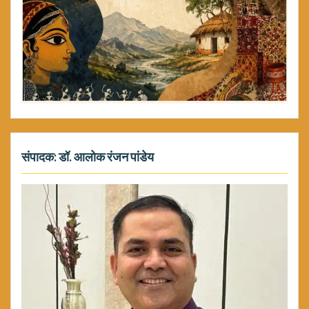
संपादक: डॉ. आलोक रंजन पांडेय