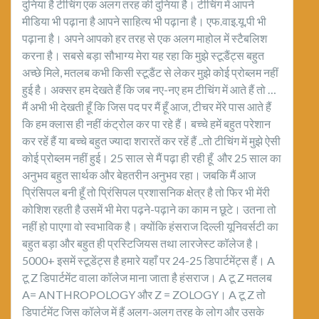
दुनिया है टीचिंग एक अलग तरह की दुनिया है। टीचिंग में आपने
मीडिया भी पढ़ाना है आपने साहित्य भी पढ़ाना है। एफ.वाइ.यू.पी भी
पढ़ाना है। अपने आपको हर तरह से एक अलग माहोल में स्टैबलिश
करना है। सबसे बड़ा सौभाग्य मेरा यह रहा कि मुझे स्टूडैंट्स बहुत
अच्छे मिले, मतलब कभी किसी स्टूडैंट से लेकर मुझे कोई प्रोब्लम नहीं
हुई है। अक्सर हम देखते हैं कि जब नए‌-नए हम टीचिंग में आते हैं तो …
मैं अभी भी देखती हूँ कि जिस पद पर मैं हूँ आज, टीचर मेंरे पास आते हैं
कि हम क्लास ही नहीं कंट्रोल कर पा रहे हैं। बच्चे हमें बहुत परेशान
कर रहें हैं या बच्चे बहुत ज्यादा शरारतें कर रहें हैं ..तो टीचिंग में मुझे ऐसी
कोई प्रोब्लम नहीं हुई। 25 साल से मैं पढ़ा ही रही हूँ और 25 साल का
अनुभव बहुत सार्थक और बेहतरीन अनुभव रहा। जबकि मैं आज
प्रिंसिपल बनी हूँ तो प्रिंसिपल प्रशासनिक क्षेत्र है तो फिर भी मेंरी
कोशिश रहती है उसमें भी मेरा पढ़ने-पढ़ाने का काम न छूटे। उतना तो
नहीं हो पाएगा वो स्वभाविक है। क्योंकि हंसराज दिल्ली यूनिवर्सटी का
बहुत बड़ा और बहुत ही प्रस्टिजियस तथा लारजेस्ट कॉलेज है।
5000+ इसमें स्टूडेंट्स है हमारे यहाँ पर 24-25 डिपार्टमेंट्स हैं। A
टू Z डिपार्टमेंट वाला कॉलेज माना जाता है हंसराज। A टू Z मतलब
A= ANTHROPOLOGY और Z = ZOLOGY। A टू Z तो
डिपार्टमेंट जिस कॉलेज में हैं अलग-अलग तरह के लोग और उसके