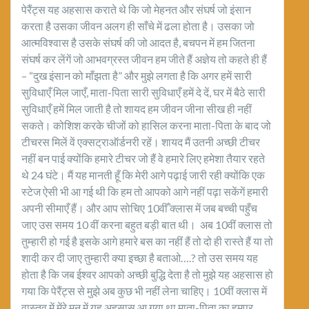
पेरैंट्स यह अहसास कराते थे कि जो मेहनत और संघर्ष जो इंसान
करता है उसका जीवन अलग ही साँचे में ढला होता है। उसका जो
आत्मविश्वास है उसके संघर्ष की जो आदत है, बचपन में हम जितना
संघर्ष कर लेंगें जो आभवग्रस्त जीवन हम जीते हैं अज्ञेय तो कहते ही हैं
– “दुख इंसान को माँझता है” और मुझे लगता है कि अगर हमें सारी
सुविधाएँ मिल जाएँ, माता-पिता सारी सुविधाएँ हमें दे दें, घर में बैठे सारी
सुविधाएँ हमें मिल जाती है तो शायद हम जीवन जीना सीख ही नहीं
सकते। कोशिश करके चीजों को हासिल करना माता-पिता के बाद जो
टीचरस मिलें वें एक्सट्राऑर्डनरी रहें। शायद मैं उतनी अच्छी टीचर
नहीं बन पाई क्योंकि हमारे टीचर जो हैं वे हमारे लिए हमेशा तैयार रहते
थे 24 घंटे। मैं यह मानती हूँ कि मेरी आगे पढ़ाई जारी रही क्योंकि एक
स्टेज ऐसी भी आ गई थी कि हम तो आपको आगे नहीं पढ़ा सकेंगें हमारी
अपनी सीमाएँ हैं। और आप सोचिए 10वीँ क्लास में जब बच्ची पहुँच
जाए उस समय 10 वीं करना बहुत बड़ी बात थी। अब 10वीं क्लास तो
तुम्हारी हो गई है इसके आगे हमारे बस का नहीं हैं तो दो ही रास्ते हैं या तो
शादी कर दी जाए तुम्हारी क्या इच्छा है बताओ….? तो उस समय यह
होता है कि जब ईश्वर आपको अच्छी बुद्धि देता है तो मुझे यह अहसास हो
गया कि पेरैंट्स से मुझे अब कुछ भी नहीं लेना चाहिए। 10वीं क्लास में
वास्तव में मेंरे मन में यह अहसास आ गया था माता-पिता का हमपर