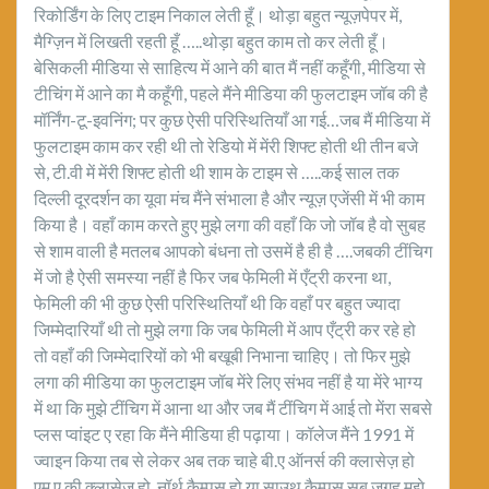
रिकोर्डिंग के लिए टाइम निकाल लेती हूँ। थोड़ा बहुत न्यूज़पेपर में,
मैग्ज़िन में लिखती रहती हूँ …..थोड़ा बहुत काम तो कर लेती हूँ।
बेसिकली मीडिया से साहित्य में आने की बात मैं नहीं कहूँगी, मीडिया से
टीचिंग में आने का मै कहूँगी, पहले मैंने मीडिया की फुलटाइम जॉब की है
मॉर्निंग-टू-इवनिंग; पर कुछ ऐसी परिस्थितियाँ आ गई…जब मैं मीडिया में
फुलटाइम काम कर रही थी तो रेडियो में मेंरी शिफ्ट होती थी तीन बजे
से, टी.वी में मेंरी शिफ्ट होती थी शाम के टाइम से …..कई साल तक
दिल्ली दूरदर्शन का यूवा मंच मैंने संभाला है और न्यूज़ एजेंसी में भी काम
किया है। वहाँ काम करते हुए मुझे लगा की वहाँ कि जो जॉब है वो सुबह
से शाम वाली है मतलब आपको बंधना तो उसमें है ही है ….जबकी टींचिग
में जो है ऐसी समस्या नहीं है फिर जब फेमिली में एँट्री करना था,
फेमिली की भी कुछ ऐसी परिस्थितियाँ थी कि वहाँ पर बहुत ज्यादा
जिम्मेदारियाँ थी तो मुझे लगा कि जब फेमिली में आप एँट्री कर रहे हो
तो वहाँ की जिम्मेदारियों को भी बखूबी निभाना चाहिए। तो फिर मुझे
लगा की मीडिया का फुलटाइम जॉब मेंरे लिए संभव नहीं है या मेंरे भाग्य
में था कि मुझे टींचिग में आना था और जब मैं टींचिग में आई तो मेंरा सबसे
प्लस प्वांइट ए रहा कि मैंने मीडिया ही पढ़ाया। कॉलेज मैंने 1991 में
ज्वाइन किया तब से लेकर अब तक चाहे बी.ए ऑनर्स की क्लासेज़ हो
एम.ए की क्लासेज़ हो ,नॉर्थ कैम्पस हो या साउथ कैम्पस सब जगह मुझे