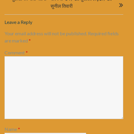
सुनील ति‍वारी
Leave a Reply
Your email address will not be published.
Required fields
are marked
*
Comment
*
Name
*