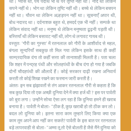
थी। प्यास थी, पेय पदार्थ भी थे पर तृप्ति नहीं थी। नींद थी लेकिन
सपने नहीं थे। भोग था लेकिन तुष्टि नहीं थी। बच्चे थे लेकिन बचपन
नहीं था। यौवन था लेकिन अल्हड़पन नहीं था। सूचनाएँ अपार थी,
बोध नदारद था। दर्दनाशक बहुत थे, हमदर्द एक भी नहीं। सम्पर्क था
लेकिन संवाद नहीं था। मनुष्य थे लेकिन मनुष्यता ढूढ़नी पड़ती थी।
बस्तियाँ थी लेकिन बसावट नहीं थी, लोग थे लगावट गायब थी।
वस्तुतः ‘गौरी का गुस्सा’ में रतनलाल को गौरी के आशीर्वाद से महल,
बंगला सुन्दरियाँ सबकुछ तो मिल गया लेकिन इसके साथ ही कहीं
साम्प्रदायिक दंगा तो कहीं सत्ता की तानाशाही मिलती है। पता चला
कि शहर में पन्द्रह पंथी और सोलहपंथी के बीच दंगा हो गया है जबकि
दोनों चौदहपंथी की औलादें हैं। कोई सरकार दाढ़ी रखना अनिवार्य
करती तो कोई शिखा रखने का फरमान जारी करती है।
अंततः इन सब झंझावतों से तंग आकर रतनलाल गौरी से कहता है कि
सब कुछ दिया तो एक अच्छी दुनिया देने में क्या हर्ज थी ? इस पर पार्वती
को बुरा लगा। उन्होंने सोचा ऐसा लग रहा है कि दुनिया हमने ही खराब
बनाया है। पार्वती ने बोला- ‘‘ठीक है, कुछ खराबी हो तो ठीक कर लो।
बदल लो दुनिया को। इतना सारा काम तुम्हारे लिए किया क्या एक
काम तुम अपने आप नहीं कर सकते? पार्वती के इस बात पर रतनलाल
बड़े लापरवाही से बोला- ‘‘अम्मा तू तो ऐसे बोलती है जैसे मैंने दुनिया को