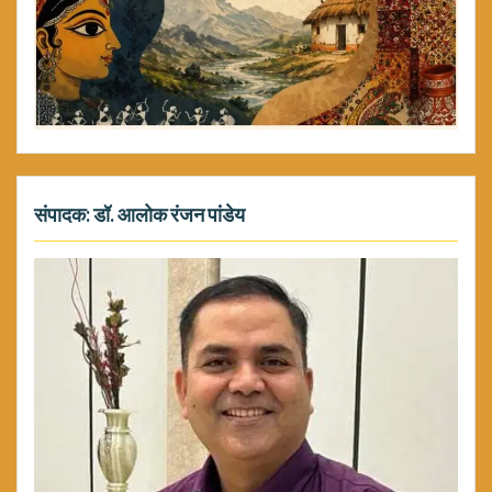
संपादक: डॉ. आलोक रंजन पांडेय