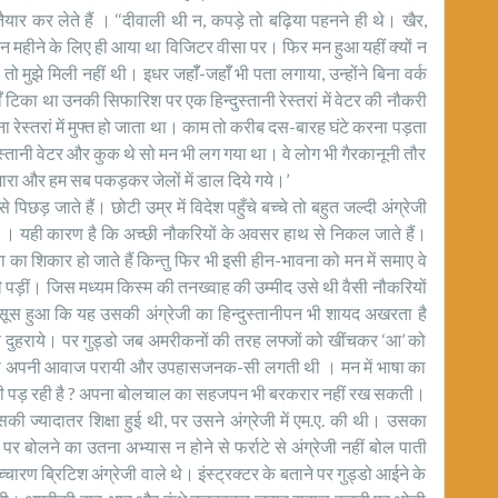
यार कर लेते हैं । ‘‘दीवाली थी न, कपड़े तो बढ़िया पहनने ही थे। खैर,
तीन महीने के लिए ही आया था विजिटर वीसा पर। फिर मन हुआ यहीं क्यों न
 तो मुझे मिली नहीं थी। इधर जहाॅँ-जहाॅँ भी पता लगाया, उन्होंने बिना वर्क
 टिका था उनकी सिफारिश पर एक हिन्दुस्तानी रेस्तरां में वेटर की नौकरी
 रेस्तरां में मुफ्त हो जाता था। काम तो करीब दस-बारह घंटे करना पड़ता
स्तानी वेटर और कुक थे सो मन भी लग गया था। वे लोग भी गैरकानूनी तौर
पा मारा और हम सब पकड़कर जेलों में डाल दिये गये।’
छड़ जाते हैं। छोटी उम्र में विदेश पहुँचे बच्चे तो बहुत जल्दी अंग्रेजी
 है । यही कारण है कि अच्छी नौकरियों के अवसर हाथ से निकल जाते हैं।
 का शिकार हो जाते हैं किन्तु फिर भी इसी हीन-भावना को मन में समाए वे
ानी पड़ीं। जिस मध्यम किस्म की तनख्वाह की उम्मीद उसे थी वैसी नौकरियों
ूस हुआ कि यह उसकी अंग्रेजी का हिन्दुस्तानीपन भी शायद अखरता है
ाक्य दुहराये। पर गुड्डो जब अमरीकनों की तरह लफ्जों को खींचकर ‘आ’ को
 थी तो अपनी आवाज परायी और उपहासजनक-सी लगती थी । मन में भाषा का
नी पड़ रही है ? अपना बोलचाल का सहजपन भी बरकरार नहीं रख सकती।
ं उसकी ज्यादातर शिक्षा हुई थी, पर उसने अंग्रेजी में एम.ए. की थी। उसका
पर बोलने का उतना अभ्यास न होने से फर्राटे से अंग्रेजी नहीं बोल पाती
ारण ब्रिटिश अंग्रेजी वाले थे। इंस्ट्रक्टर के बताने पर गुड्डो आईने के