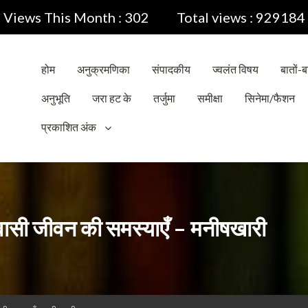
Views This Month : 302
Total views : 929184
होम
अनुक्रमणिका
संपादकीय
ज्वलंत विषय
बातों-बा
अनुभूति
जरा हट के
तर्जुमा
समीक्षा
सिनेमा/फैशन
प्रकाशित अंक
्रवासी जीवन की समस्याएँ – मनीषखारी