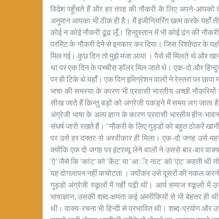
विदेश पहुँचते हैं और हर तरह की नौकरी के लिए अपने-आपको तै
अनुमान आपका भी ठीक ही है। मैं इंजीनियरिंग खत्म करके यहाॅँ 
कोई न कोई नौकरी ढूंढ लूॅँ। हिन्दुस्तान में भी कोई ढंग की नौकरी
परमिट के नौकरी देने से इनकार कर दिया। जिस रिश्तेदार के यहाॅँ
मिल गई। कुछ दिन तो मुझे मजा आया । पैसे भी मिलते थे और खाना
था पर एक दिन के पच्चीस डाॅलर मिल जाते थे। एक-दो और हिन्दु
पर ही टिके थे यहाॅँ। एक दिन इमिग्रेशन वालों ने रेस्तरां पर छा
भाषा की समस्या के कारण भी प्रवासी भारतीय अच्छी नौकरियों से पि
सीख जाते हैं किन्तु बड़ों को अंग्रेजी पकड़ने में समय लग जाता
अंग्रेजी भाषा के अल्प ज्ञान के कारण प्रवासी भारतीय हीन-भावना
संघर्ष जारी रखते हैं। ‘‘नौकरी के लिए गुड्डो को बहुत ठोकरें ख
पर उसे हर दफ्तर से अस्वीकार ही मिला। एक-दो जगह उसे महस
क्योंकि एक दो जगह पर इंटरव्यू लेने वालों ने उससे बार-बार व
‘ऐ’ जैसे कि ‘कांट’ को ‘केंट’ या ‘आॅर नाट’ को ‘एंट’ कहती
यह दोगलापन नहीं कचोटता । क्योंकर उसे दूसरों की नकल कर
गुड्डो अंग्रेजी स्कूलों में नहीं पढ़ी थी। आर्य समाज स्कूलों मे
भाषाज्ञान, उसकी शब्द-क्षमता कई अमरीकियों से भी बेहतर ही थी 
थी। वाक्य-रचना भी हिन्दी से प्रभावित थी। शब्द-प्रयोग और उच्च