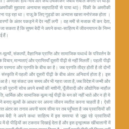
 लगी। अमरीकी हाव-भाव और कंधे उचकाकर जबाव सबाल करती पर थोड़ी
ह अमरीकी मुहावरा अनायास सहपाठियों से पाया था)। पिंकी के अमरीकी
ना पड़ रहा था। राजू के लिए गुड्डो का अभ्यास खासा मनोरंजक होता ।
्चारणों के अंतर पकड़ने में देर नहीं लगी । वह ममी से मजाक भी कर देता,
 जा सकता है कि सुषम बेदी ने अपने कथा-साहित्य में जीवनयापन के निम्न
ई हैं।
ूल्यों, संकल्पों, वैज्ञानिक प्राप्ति और सामाजिक यथार्थ के परिवर्तन के
विचार, मान्यताएं और प्राप्तियांँ दूसरी पीढ़ी से नहीं मिलतीं। पहली पीढ़ी
र परम्परा और प्रगति के बीच का है। जब प्रगति तीव्र होती है तो दोनों
 और संस्कृति में पहली और दूसरी पीढ़ी के बीच अंतर अनिवार्य होता है। इस
हुआ है। यह संकट उस समय और भी गहरा जाता है, जब विदेश में जन्मी और
ता की पुरानी सोच अपने बच्चों की मशीनी, पूंँजीवादी और औद्योगिक माहौल
ाति, धार्मिक और सामाजिक मूल्य नई पीढ़ी के मन को नहीं भाते और न ही ये
 अपने बनाए मूल्यों के आधार पर अपना जीवन व्यतीत करना चाहती है। ऐसी
ीगत अंतर का तनाव अपनी चरम सीमा पर तब पहुंँचता है जब प्रवासियों की
षम बेदी ने अपने कथा साहित्य में इस समस्या से जूझ रहे प्रवासियों
ं दो पीढ़ियों का टकराव दिखाई देता है और इस द्वन्द्वात्मक खींचातानी में