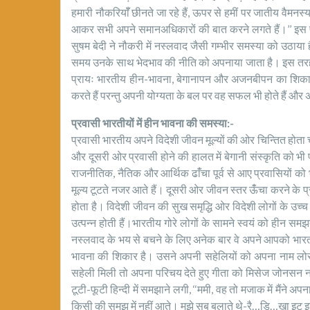
हमारी नौकरियाॅँ छीनते जा रहे हैं, ऊपर से हमीं पर जातीय वैमनस्य
आकर सभी अपने समानअधिकारों की बात करने लगते हैं।’’ इस प
सुषम बेदी ने नौकरी में नस्लवाद जैसी गम्भीर समस्या को उठाया ह
समय उनके साथ भेदभाव की नीति को अपनाया जाता है। इस तरह क
प्रायः भारतीय हीन-भावना, बेगानापन और अजनबीपन का शिकार ह
करते हैं परन्तु अपनी योग्यता के बल पर वह सफल भी होते हैं और अ
प्रवासी भारतीयों में हीन भावना की समस्या:-
प्रवासी भारतीय अपने विदेशी जीवन मूल्यों की ओर चिन्तित होता चल
और दूसरी ओर प्रवासी होने की हालत में बेगानी संस्कृति को भी 
राजनीतिक, नैतिक और आर्थिक ढांँचा पूर्व से आए प्रवासियों
मूल्य टूटते नजर आते हैं। दूसरी ओर जीवन स्तर ऊँंचा करने के प
होता है। विदेशी जीवन की सुख समृद्धि ओर विदेशी लोगों के उच्च
उत्पन्न होती हैं।भारतीय गोरे लोगों के सामने स्वयं को हीन स
नस्लवाद के भय से बचने के लिए अनेक बार वे अपने आपको भार
भावना की शिकार है। उसने अपनी सहेलियों को अपना नाम लोरा 
सहेली मिली तो अपना परिचय देते हुए गीता को मिसेज जोनसन
टूटी-फूटी हिन्दी में समझाने लगी, ‘‘ममी, वह तो मजाक में मैंने अप
किसी की समझ में नहीं आते। मुझे सब बुलाते थे-रै…डि…खा इट इ