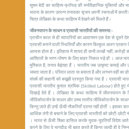
सुषम बेदी का साहित्य फ्राॅयड की मनोवैज्ञानिक युक्तियों 
भावना के कारण उत्पन्न तनावका सृजन अपनी रचनाओं में करती ह
चित्र लेखिका के कथा साहित्य में देखने को मिलते हैं।
जीवनयापन के साधन व प्रवासी भारतीयों की समस्या:-
प्राचीन काल से ही व्यापारियों का आवागमन एक देश से दूसरे द
प्रवासी बनाने वाली स्थितियाॅँ और कारण बिल्कुल अलग प्रकार 
आभास होता है। इतिहास में शायद ही कभी लाखों नहीं, करोड़ों 
आश्रितों के भरण-पोषण के लिए बाहर निकल पड़े हों । आज भारत ही 
मुश्किल है, तनाव बेइंतहा हैं । भारतीय जब उत्कृष्ट कमाई और उत्क
जमता जाता है। परिवार लाता या बसाता है और लगभग वहीं का होकर
संघर्ष की कहानी को बखूबी प्रस्तुत किया गया है । प्रवासी भार
प्रवासी भारतीय कुशल श्रमिक (Skilled Labour) होते हु
दिखाई देते हैं । लेखिका के कथा साहित्य में जीवनयापन के ज
जीविकोपार्जन के साधन और उच्च स्तरीय जीविकोपार्जन के साधन 
किन्तु जाते ही उन्हें ऊँची नौकरियाँ प्राप्त नहीं होतीं । इसका
आर्थिक तंगी से बचाने के लिए प्रवासी भारतीयों को छोटी-छोटी नौ
। भारत से ऊँची शिक्षा हासिल करके युवक-युवतियाँ विदेश आते हैं
करने के लिए वे भागदौड़ भी बहुत करते हैं किन्तु जल्दी ही वे नि