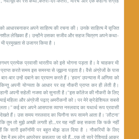
’, ‘नवाभूम की रस कथा’,‘कतरा-दर-कतरा’, ‘मोरचे’ और एक कहानी संग्रह
माज को आधारबनाकर अपने साहित्य की रचना की। उनके साहित्य में सृजित
वेदनशील लेखिका हैं। उन्होंने उसका सजीव और सहज चित्रण अपने कथा-
ो भी प्रमुखता से उजागर किया है ।
 लगभग प्रत्येक प्रवासी भारतीय को इसे भोगना पड़ता है। वे चाहकर भी
प्राप्त करते समय इस समस्या से जूझना पड़ता है। वैसे अंग्रेजों के पास
बार-बार उन्हें दबाने का प्रयत्न करते हैं। ‘हवन’ उपन्यास में अणिमा को
िन्तु अपनी योग्यता के आधार पर वह नौकरी प्राप्त कर ही लेती है।
ष की कहानी अपनी सहेली नजमा को सुनाती है।‘‘इस काॅलेज की नौकरी के लिए
शियाई महिला और अंग्रेजी पढ़ाए अमरीकनों को। पर मेरे क्रेडेशियल सबसे
 सफलता।’’ कई बार अपने आसपास व्याप्त नस्लवाद का यथार्थ रूप प्रवासी
 देखते हैं। उस समय नस्लवाद का घिनौना रूप सामने आता है। ‘लौटना’
क्योंकि तुम तो मुझे अच्छी लगती हो…पर यह नहीं कह सकता कि फर्क नहीं
हैं कि सारी इकाॅनाॅमी पर बहुत बोझ डाल दिया है । नौकरियों के लिए
ही देश में हम लोग आपरेसर कहलाए जा रहे हैं…एक तो सारे ऐशियाई आकर