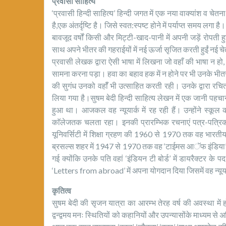
प्रवासी साहित्य
‘प्रवासी हिन्दी साहित्य’ हिन्दी जगत में एक नया वाक्यांश व चेतन
है,एक अंतर्दृष्टि है। जिसे स्वत:स्पष्ट होने में पर्याप्त समय लगा 
बावजूद वर्षों किसी और मिट्टी-खाद-पानी में अपनी जड़ें रोपती 
साथ अपने भीतर की गहराईयों में नई ऊर्जा सृजित करती हुईं नई चेत
प्रवासी लेखक द्वारा ऐसी भाषा में लिखना जो वहाँ की भाषा न ह
सामना करना पड़ा। हवा का बहाव हक में न होने पर भी उनके भीतर
की सुगंध उनको वहाॅँ भी उत्साहित करती रही। उनके द्वारा रच
लिया गया है।सुषम बेदी हिन्दी साहित्य लेखन में एक जानी पहचान
हुआ था। आजकल वह न्यूयार्क में रह रही हैं। उन्होंने स्कूल 
काॅलेजतक चलता रहा। इनकी प्रारम्भिक रचनाएं पत्र-पत्रिकाओं म
यूनिवर्सिटी में शिक्षा ग्रहण की 1960 से 1970 तक वह भारत
ब्रसल्स शहर में 1947 से 1970 तक वह ‘टाईमस आॅफ इंडिया’ स
गई क्योंकि उनके पति वहां ‘इंडियन टी बोर्ड’ में डायरैक्टर के प
‘Letters from abroad’ में अपना योगदान दिया जिसमें वह न्यूया
कृतित्व
सुषम बेदी की सृजन यात्रा का आरम्भ तेरह वर्ष की अवस्था में ह
द्वन्द्वमय मनः स्थितियों को कहानियों और उपन्यासोंके माध्यम से 