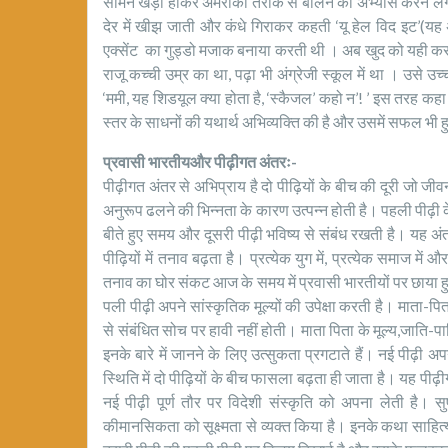
सामने खड़ी होकर अमरीकी तरीके से बोलने का अभ्यास करने
देर में खीझ जाती और कंधे गिराकर कहती ‘यू हेल विद इट’(य
एक्सेंट का गुड्डो मजाक बनाया करती थी । अब खुद को यही कर
राजू कच्ची उम्र का था, पढ़ा भी अंग्रेजी स्कूल में था । उसे उच
‘ममी, यह शिडयूल क्या होता है, ‘स्कैजल’ कहो न’! ’ इस तरह कहा
स्तर के साधनों की यथार्थ अभिव्यक्ति की है और उसमें सफल भी हु
प्रवासी भारतीयऔर पीढ़ीगत अंतरः-
पीढ़ीगत अंतर से अभिप्राय है दो पीढ़ियों के बीच की दूरी जो जीवन-म
अनुरूप ढलने की भिन्नता के कारण उत्पन्न होती है। पहली पीढ़ी के 
बीते हुए समय और दूसरी पीढ़ी भविष्य से संबंध रखती है। यह अंत
पीढ़ियों में तनाव बढ़ता है। प्रत्येक युग में, प्रत्येक समाज में
तनाव का घोर संकट आज के समय में प्रवासी भारतीयों पर छाया 
पली पीढ़ी अपने सांस्कृतिक मूल्यों की उपेक्षा करती है। माता-पि
से संबंधित सोच पर हावी नहीं होती। माता पिता के मूल्य,जाति-प
इनके बारे में जानने के लिए उत्सुकता प्रगटाते हैं। नई पीढ़ी
स्थिति में दो पीढ़ियों के बीच फासला बढ़ता ही जाता है। यह पीढ़
नई पीढ़ी पूर्ण तौर पर विदेशी संस्कृति को अपना लेती है। सु
कीमानसिकता को सूक्ष्मता से व्यक्त किया है। इनके कथा साहित्य मे