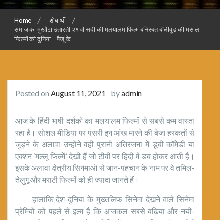
Home
शोधार्थी
समाज का मुखौटा उतारती २१ वीं सदी की मलयालम फिल्में बनिस्बत बॉलीवुड की मसाला
फिल्मों की दुनिया – षैजू के
Posted on
August 11, 2021
by
admin
आज के हिंदी भाषी दर्शकों का मलयालम फिल्मों से सबसे कम वास्ता
रहा है। सोशल मीडिया पर पसरी इन आंख मारने की बेजा हरकतों से
जुड़ने के अलावा उन्होंने वही पुरानी अतिरंजना में डूबी कॉमेडी या
एक्शन ‘मल्लू फिल्में’ देखी हैं जो टीवी पर हिंदी में डब होकर आती हैं।
इसके अलावा क्षेत्रीय सिनेमाओं से जान-पहचान के नाम पर वे तमिल-
तेलुगू और मराठी फिल्मों को ही ज्यादा जानते हैं।
हालांकि देश-दुनिया के मुख्तलिफ सिनेमा देखने वाले सिनेमा
प्रेमियों को पहले से इल्म है कि आजकल सबसे बढ़िया और नयी-