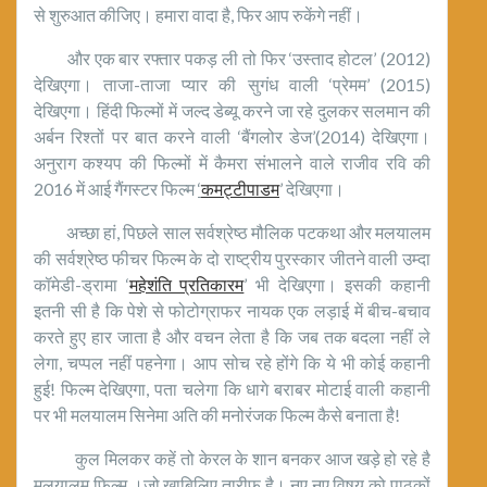
से शुरुआत कीजिए। हमारा वादा है, फिर आप रुकेंगे नहीं।
और एक बार रफ्तार पकड़ ली तो फिर ‘उस्ताद होटल’ (2012)
देखिएगा। ताजा-ताजा प्यार की सुगंध वाली ‘प्रेमम’ (2015)
देखिएगा। हिंदी फिल्मों में जल्द डेब्यू करने जा रहे दुलकर सलमान की
अर्बन रिश्तों पर बात करने वाली ‘बैंगलोर डेज’(2014) देखिएगा।
अनुराग कश्यप की फिल्मों में कैमरा संभालने वाले राजीव रवि की
2016 में आई गैंगस्टर फिल्म
‘
कमट्टीपाडम
’ देखिएगा।
अच्छा हां, पिछले साल सर्वश्रेष्ठ मौलिक पटकथा और मलयालम
की सर्वश्रेष्ठ फीचर फिल्म के दो राष्ट्रीय पुरस्कार जीतने वाली उम्दा
कॉमेडी-ड्रामा ‘
महेशंति प्रतिकारम
’ भी देखिएगा। इसकी कहानी
इतनी सी है कि पेशे से फोटोग्राफर नायक एक लड़ाई में बीच-बचाव
करते हुए हार जाता है और वचन लेता है कि जब तक बदला नहीं ले
लेगा, चप्पल नहीं पहनेगा। आप सोच रहे होंगे कि ये भी कोई कहानी
हुई! फिल्म देखिएगा, पता चलेगा कि धागे बराबर मोटाई वाली कहानी
पर भी मलयालम सिनेमा अति की मनोरंजक फिल्म कैसे बनाता है!
कुल मिलकर कहें तो केरल के शान बनकर आज खड़े हो रहे है
मलयालम फिल्म ।जो खाबिलिए तारीफ है। नए नए विषय को पाठकों