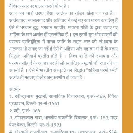
वैश्विक स्तर पर पालन करने योग्य है ।
आज जब चारों तरफ हिंसा, आतंक का तांडव खेला जा रहा है ।
आतंकवाद, नक्सलवाद और अतिवाद ने कई नए रूप धारण कर लिए हैं
ऐसे में भगवान बुद्ध, भगवान महावीर, महात्मा गांधी के द्वारा बताए गए
अहिंसा के मार्ग अत्यंत हीं प्रासंगिक हैं । इस एटमी युग और राष्ट्रों की
परस्पर प्रतिद्वंद्विता में मानव जाति के समूल नष्ट की संभावना के
अटकल भी लगाए जा रहें है ऐसे में अहिंसा और महात्मा गांधी के बताए
सिद्धांत अनिवार्य प्रतीत होते हैं । विश्व शांति की स्थापना और
परस्पर सौहार्द के आधार पर ही लोकतान्त्रिक मूल्यों की रक्षा की जा
सकती है । ऐसे में भारतीय संस्कृति का सिद्धांत “अहिंसा परमो धर्म:”
अत्यंत ही महत्वपूर्ण और अनुकरणीय हो जाता है ।
संदर्भ:-
1. रवीन्द्रनाथ मुखर्जी, सामाजिक विचारधारा, पृ.सं॰-469, विवेक
प्रकाशन, दिल्ली-प्र॰सं॰1961
२. वही, पृ.सं॰-469
3. ओमप्रकाश गाबा, भारतीय राजनीति विचारक, पृ.सं॰-183, मयूर
पेपर बेक्स, दिल्ली- प्र॰सं॰1991
4. गोस्वामी तुलसीदास, रामचरितमानस- उत्तरकाण्ड, पृ.सं॰-914,