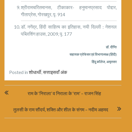
श्रीरामचरितमानस, टीकाकार- हनुमानप्रसाद पोद्दार,
गीताप्रेस, गोरखपुर, पृ. 914
डॉ. नगेंद्र, हिंदी साहित्य का इतिहास, नयी दिल्ली : नेशनल
पब्लिशिंग हाउस, 2009, पृ. 177
डॉ. दीप्ति
सहायक प्रोफेसर एवं विभागाध्यक्ष (हिंदी)
हिंदू कॉलेज, अमृतसर
Posted in
शोधार्थी
,
सत्ताइसवाँ अंक
Post
राम के ‘निराला’ व निराला के ‘राम’ – राजन सिंह
navigation
तुलसी के राम सौंदर्य, शक्ति और शील के संगम – नदीम अहमद