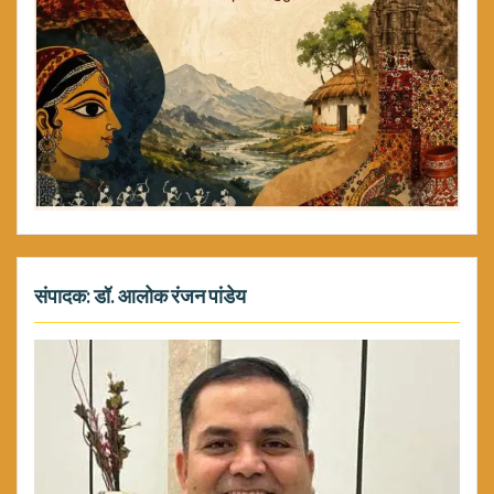
संपादक: डॉ. आलोक रंजन पांडेय