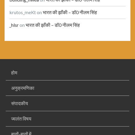
krutos_meKt
on
भारत की झाँकी – डॉ0 नीलम सिंह
_hlsr
on
भारत की झाँकी – डॉ0 नीलम सिंह
होम
अनुक्रमणिका
संपादकीय
ज्वलंत विषय
बातों-बातों में