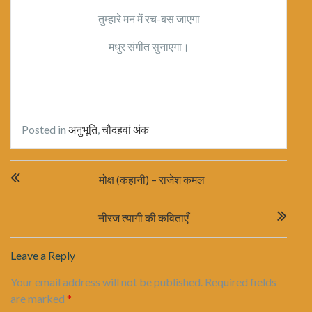
तुम्हारे मन में रच-बस जाएगा
मधुर संगीत सुनाएगा।
Posted in
अनुभूति
,
चौदहवां अंक
Post
मोक्ष (कहानी) – राजेश कमल
navigation
नीरज त्यागी की कविताएँ
Leave a Reply
Your email address will not be published.
Required fields
are marked
*