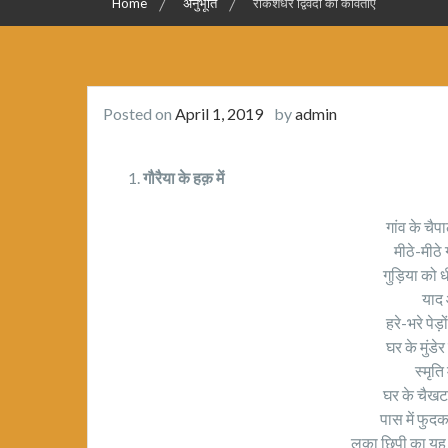
Home
अनुभूति
राकेशधर द्विवेदी की कविताएँ
Posted on
April 1, 2019
by
admin
गौरैया के हक़ में
गांव के चैप
मीठे-मीठे
गुड़िया को ध
याद
हरे-भरे पेड़
घर के मुंडे
स्मृति
घर के चैखट 
पास में फुदक
लुका छिपी का यह