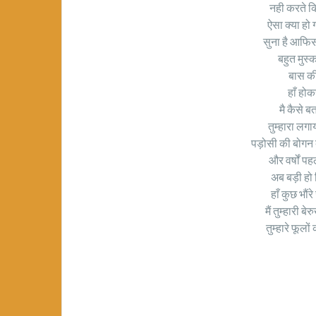
नही करते कि
ऐसा क्या हो
सुना है आफिस 
बहुत मुस्
बास की
हाँ होक
मै कैसे बत
तुम्हारा लगा
पड़ोसी की बोगन ब
और वर्षों प
अब बड़ी हो
हाँ कुछ भौंर
मैं तुम्हारी 
तुम्हारे फूलो