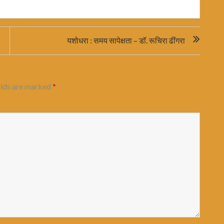
यशोधरा : समय सापेक्षता – डॉ. रूचिरा ढींगरा
elds are marked
*