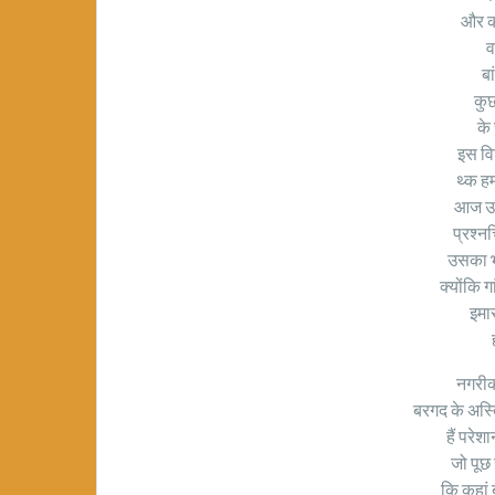
और क
व
बा
कुछ
के
इस वि
थ्क हम 
आज उस
प्रश्नचि
उसका भवि
क्योंकि ग
इमार
नगरी
बरगद के अस्त
हैं परेश
जो पूछ र
कि कहां 