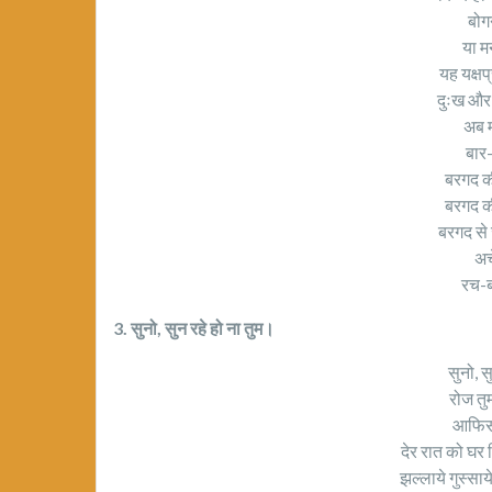
बोग
या म
यह यक्षप्
दुःख और
अब मन
बार-
बरगद क
बरगद क
बरगद से ज
अच
रच-ब
3. सुनो, सुन रहे हो ना तुम।
सुनो, स
रोज तुम
आफिस 
देर रात को घर 
झल्लाये गुस्साय