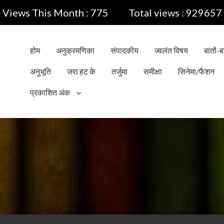
Views This Month : 775
Total views : 929657
होम
अनुक्रमणिका
संपादकीय
ज्वलंत विषय
बातों-बा
अनुभूति
जरा हट के
तर्जुमा
समीक्षा
सिनेमा/फैशन
प्रकाशित अंक