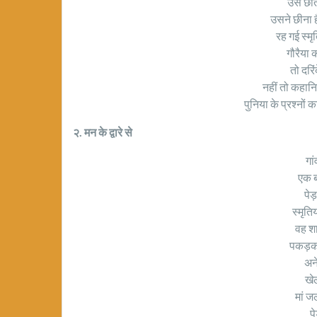
उसे छात
उसने छीना है
रह गई स्मृति
गौरैया 
तो दरिं
नहीं तो कहानिय
पुनिया के प्रश्नों 
२. मन के द्वारे से
गां
एक ब
पेड़
स्मृति
वह श
पकड़कर
अन
खे
मां ज
प