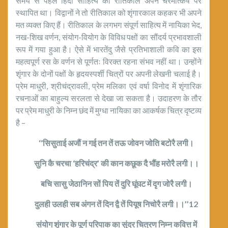
समय से पहले हिंदी साहित्य का रीतिकाल अपने चरमोत्कर्ष पर
स्थापित था। विद्वानों ने तो रीतिकाल को शृंगारकाल कहकर भी अपने
मत व्यक्त किए हैं। रीतिकाल के लगभग संपूर्ण साहित्य में नायिका भेद,
नख-शिख वर्णन, संयोग-वियोग के विविध पक्षों का सौंदर्य प्रभावशाली
रूप में गया हुआ है। ऐसे में भारतेंदु जैसे प्रतिभाशाली कवि का इस
महत्वपूर्ण रस के वर्णन से पूर्णतः विरक्त रहना संभव नहीं था। उन्होंने
शृंगार के दोनों पक्षों के हृदयस्पर्शी चित्रों पर अपनी लेखनी चलाई है।
प्रेम माधुरी, श्रीचंद्रावली, प्रेम मलिका एवं वर्षा विनोद में शृंगारिक
रचनाओं का बाहुल्य सरलता से देखा जा सकता है। उदाहरण के तौर
पर प्रेम माधुरी के निम्न छंद में मुग्धा नायिका का आकर्षक चित्र दृष्टव्य
है –
‘‘सिसुताई अजौं न गई तन तें तऊ जोवन जोति बटोरै लगी।
सुनि कै चरचा ‘हरिचंद्र’ की कान कछूक दै भौंह मरोरै लगी।।
बचि सासु जेठानिन सों पिय तें दुरि घूंघट में दृग जोरै लगी।
दुलही उलही सब अंगन तें दिन द्वै तें पियूष निचोरै लगी।।’’12
संयोग शृंगार के पूर्ण परिपाक का सुंदर चित्रण निम्न कवित्त में