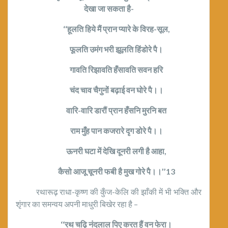
देखा जा सकता है-
‘‘हूलति हिये मैं प्रान प्यारे के विरह-सूल,
फूलति उमंग भरी झूलति हिंडोरे पै।
गावति रिझावति हँसावति सवन हरि
चंद चाव चैगुनों बढ़ाई वन घोरे पै।।
वारि-वारि डारौं प्रान हँसनि मुरनि बत
राम मुँह पान कजरारे दृग डोरे पै।।
ऊनरी घटा में देखि दूनरी लगी है आहा,
कैसो आजू चूनरी फबी है मुख गोरे पै।।’’13
रथारूढ़ राधा-कृष्ण की कुँज-केलि की झाँकी में भी भक्ति और
शृंगार का समन्वय अपनी माधुरी बिखेर रहा है –
‘‘रथ चढ़ि नंदलाल पिए करत हैं वन फेरा।