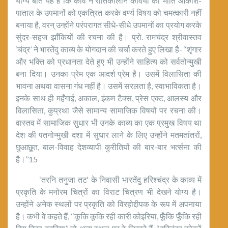
योग्य बात यह है कि कवि ने रीतिकालीन कवियों की भाँति आकाश-
पाताल के उपमानों को एकत्रित करके वर्ण्य विषय को चमत्कारी नहीं
बनाया है, वरन् उन्होंने परंपरागत सीधे-सीधे उपमानों का प्रयोग करके
सुंदर-सहज झाँकियों की रचना की है। प्रो. रामचंद्र श्रीवास्तव
‘चंद्र’ ने भारतेंदु काव्य के योगदान की चर्चा करते हुए लिखा है- ‘‘शृंगार
और भक्ति को प्रधानता देते हुए भी उन्होंने साहित्य को सर्वतोन्मुखी
बना दिया। उनका प्रेम एक आदर्श प्रेम है। उसमें विलासिता की
भावना अथवा वासना गंध नहीं है। उसमें सरलता है, स्वाभाविकता है।
इनके साथ ही महँगाई, अकाल, इंकम टैक्स, प्रेस एक्ट, आलस्य और
विलासिता, कुप्रथा जैसे सामान्य सामाजिक विषयों पर रचना की।
वास्तव में सामाजिक सुधार भी उनके काव्य का एक प्रमुख विषय था
देश की पतनोन्मुखी दशा में सुधार लाने के लिए उन्होंने मतमतांतरों,
छुआछूत, बाल-विवाह देशव्यापी कुरीतियों की बार-बार भर्त्सना की
है।’’15
‘तरनि तनुजा तट‘ के निवासी भारतेंदु हरिश्चंद्र के काव्य में
प्रकृति के मनोरम चित्रों का विराट चित्रण भी देखने योग्य है।
उन्होंने अनेक स्थलों पर प्रकृति को विरहोद्दीपक के रूप में अपनाया
है। कभी वे कहते हैं, ‘‘कूकि कूकि रही कारी कोइरिया, फूँकि फूँकि रही