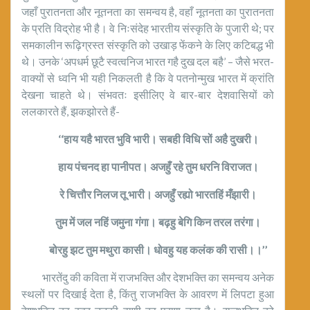
जहाँ पुरातनता और नूतनता का समन्वय है, वहाँ नूतनता का पुरातनता
के प्रति विद्रोह भी है। वे निःसंदेह भारतीय संस्कृति के पुजारी थे; पर
समकालीन रूढ़िग्रस्त संस्कृति को उखाड़ फेंकने के लिए कटिबद्ध भी
थे। उनके ‘अपधर्म छूटै स्वत्वनिज भारत गहै दुख दल बहै’ – जैसे भरत-
वाक्यों से ध्वनि भी यही निकलती है कि वे पतनोन्मुख भारत में क्रांति
देखना चाहते थे। संभवतः इसीलिए वे बार-बार देशवासियों को
ललकारते हैं, झकझोरते हैं-
‘‘हाय यहै भारत भुवि भारी। सबही विधि सों अहै दुखरी।
हाय पंचनद हा पानीपत। अजहुँ रहे तुम धरनि विराजत।
रे चित्तौर निलज तू भारी। अजहुँ रह्यो भारतहिं मँझारी।
तुम में जल नहिं जमुना गंगा। बढ़हु बेगि किन तरल तरंगा।
बोरहु झट तुम मथुरा कासी। धोवहु यह कलंक की रासी।।’’
भारतेंदु की कविता में राजभक्ति और देशभक्ति का समन्वय अनेक
स्थलों पर दिखाई देता है, किंतु राजभक्ति के आवरण में लिपटा हुआ