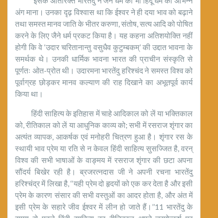
इसके अतिरिक्त भारतेंदु ने जैन धर्म को भी हिंदू धर्म का अभिन्न
अंग माना। उनका दृढ़ विश्वास था कि ईश्वर ने ही दया भाव को बढ़ाने
तथा समस्त मानव जाति के भीतर करुणा, संतोष, सत्य आदि को पोषित
करने के लिए जैने धर्म प्रकट किया है। यह कहना अतिशयोक्ति नहीं
होगी कि वे ‘उदार चरितानान्तु वसुधैव कुटुम्बकम्’ की उद्दात भावना के
समर्थक थे। उनकी धार्मिक भावना भारत की प्राचीन संस्कृति से
पूर्णतः ओत-प्रोत थी। उदारमना भारतेंदु हरिश्चंद ने समस्त विश्व को
पूर्वाग्रह छोड़कर मानव कल्याण की राह दिखाने का अभूतपूर्व कार्य
किया था।
हिंदी साहित्य के इतिहास में चाहे आदिकाल को लें या भक्तिकाल
को, रीतिकाल को लें या आधुनिक काव्य को; सभी में रसराज शृंगार का
अत्यंत व्यापक, आकर्षक एवं मनोहरी चित्रण हुआ है। शृंगार रस के
स्थायी भाव प्रेम या रति से न केवल हिंदी साहित्य सुसज्जित है, वरन्
विश्व की सभी भाषाओं के वाङ्मय में रसराज शृंगार की छटा अपना
सौंदर्य बिखेर रही है। ब्रजरत्नदास जी ने अपनी रचना भारतेंदु
हरिश्चंद्र में लिखा है, ‘‘यही प्रेम दो हृदयों को एक कर देता है और इसी
प्रेम के कारण संसार की सभी वस्तुओं का आदर होता है, और अंत में
इसी प्रेम के सहारे जीव ईश्वर में लीन हो जाते हैं।’’11 भारतेंदु के