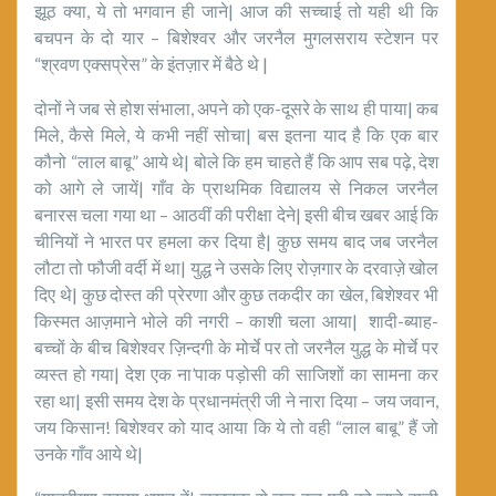
झूठ क्या, ये तो भगवान ही जाने| आज की सच्चाई तो यही थी कि
बचपन के दो यार – बिशेश्वर और जरनैल मुगलसराय स्टेशन पर
“श्रवण एक्सप्रेस” के इंतज़ार में बैठे थे |
दोनों ने जब से होश संभाला, अपने को एक-दूसरे के साथ ही पाया| कब
मिले, कैसे मिले, ये कभी नहीं सोचा| बस इतना याद है कि एक बार
कौनो “लाल बाबू” आये थे| बोले कि हम चाहते हैं कि आप सब पढ़े, देश
को आगे ले जायें| गाँव के प्राथमिक विद्यालय से निकल जरनैल
बनारस चला गया था – आठवीं की परीक्षा देने| इसी बीच खबर आई कि
चीनियों ने भारत पर हमला कर दिया है| कुछ समय बाद जब जरनैल
लौटा तो फौजी वर्दी में था| युद्ध ने उसके लिए रोज़गार के दरवाज़े खोल
दिए थे| कुछ दोस्त की प्रेरणा और कुछ तकदीर का खेल, बिशेश्वर भी
किस्मत आज़माने भोले की नगरी – काशी चला आया| शादी-ब्याह-
बच्चों के बीच बिशेश्वर ज़िन्दगी के मोर्चे पर तो जरनैल युद्ध के मोर्चे पर
व्यस्त हो गया| देश एक ना’पाक पड़ोसी की साजिशों का सामना कर
रहा था| इसी समय देश के प्रधानमंत्री जी ने नारा दिया – जय जवान,
जय किसान! बिशेश्वर को याद आया कि ये तो वही “लाल बाबू” हैं जो
उनके गाँव आये थे|