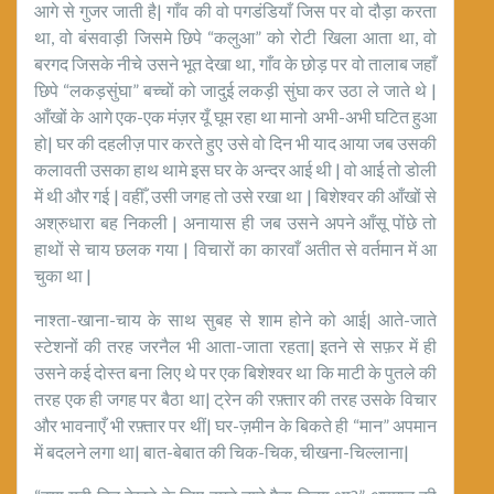
आगे से गुजर जाती है| गाँव की वो पगडंडियाँ जिस पर वो दौड़ा करता
था, वो बंसवाड़ी जिसमे छिपे “कलुआ” को रोटी खिला आता था, वो
बरगद जिसके नीचे उसने भूत देखा था, गाँव के छोड़ पर वो तालाब जहाँ
छिपे “लकड़सुंघा” बच्चों को जादुई लकड़ी सुंघा कर उठा ले जाते थे |
आँखों के आगे एक-एक मंज़र यूँ घूम रहा था मानो अभी-अभी घटित हुआ
हो| घर की दहलीज़ पार करते हुए उसे वो दिन भी याद आया जब उसकी
कलावती उसका हाथ थामे इस घर के अन्दर आई थी | वो आई तो डोली
में थी और गई | वहीँ, उसी जगह तो उसे रखा था | बिशेश्वर की आँखों से
अश्रुधारा बह निकली | अनायास ही जब उसने अपने आँसू पोंछे तो
हाथों से चाय छलक गया | विचारों का कारवाँ अतीत से वर्तमान में आ
चुका था |
नाश्ता-खाना-चाय के साथ सुबह से शाम होने को आई| आते-जाते
स्टेशनों की तरह जरनैल भी आता-जाता रहता| इतने से सफ़र में ही
उसने कई दोस्त बना लिए थे पर एक बिशेश्वर था कि माटी के पुतले की
तरह एक ही जगह पर बैठा था| ट्रेन की रफ़्तार की तरह उसके विचार
और भावनाएँ भी रफ़्तार पर थीं| घर-ज़मीन के बिकते ही “मान” अपमान
में बदलने लगा था| बात-बेबात की चिक-चिक, चीखना-चिल्लाना|