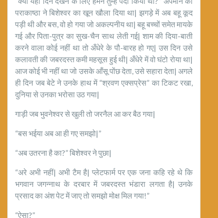
“क्या यही दिन देखने के लिए हमने तुम्हे पैदा किया था?” अपमान की
पराकाष्ठा ने बिशेश्वर का खून खौला दिया था| झगड़े में अब बहू कूद
पड़ी थी और बस, वो हो गया जो अकल्पनीय था| बहू बच्चों समेत मायके
गई और पिता-पुत्र का सुख-चैन साथ लेती गई| शाम की दिया-बाती
करने वाला कोई नहीं था तो अँधेरे के पौ-बारह हो गए| उस दिन उसे
कलावती की जबरदस्त कमी महसूस हुई थी| अँधेरे में वो घंटो रोया था|
आज कोई भी नहीं था जो उसके आँसू पोंछ देता, उसे सहारा देता| अगले
ही दिन जब बेटे ने उनके हाथ में “श्रवण एक्सप्रेस” का टिकट रखा,
दुनिया से उनका भरोसा उठ गया|
गाड़ी जब भुवनेश्वर से खुली तो जरनैल आ कर बैठ गया|
“बस भईया अब आ ही गए समझो|”
“अब उतरना है का?” बिशेश्वर ने पुछा|
“अरे अभी नहीं| अभी टैम है| प्लेटफार्म पर एक जना कहि रहे थे कि
भगवान जगन्नाथ के दरबार में जबरदस्त भंडारा लगता है| उनके
प्रसाद का अंश पेट में जाए तो समझो मोक्ष मिल गया!”
“ऐसा?”