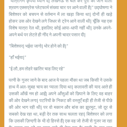
“यात्रीगण कृपया ध्यान दें| लखनऊ से चल कर पुरी को जाने वाली
श्रवण एक्सप्रेस प्लेटफार्म संख्या चार पर आने वाली है|” उद्घोषणा ने
बिशेश्वर को बचपन से वर्तमान में ला खड़ा किया था| दोनों ही खड़े
होकर उस ओर देखने लगे जिधर से ट्रेन आने वाली थी| चूँकि यह एक
विशेष यात्रा रेल थी, इसलिए कोई आपा-धापी नहीं थी| उनके अपने-
अपने बर्थ पर लेटते ही नींद ने अपनी चादर पसार दी|
“बिशेश्वर| भईवा जागो| भोर होने को है|”
“हाँ भईया|”
“ई लौ, हम तोहरे खातिर चाह लिए रहे”
पत्नी के गुजर जाने के बाद आज ये पहला मौका था जब किसी ने उसके
हाथ में अल-सुबह चाय का प्याला दिया था| कलावती की याद आते ही
उसकी आँखें नम हो आईं| अपने आँसुओं को छिपाने के लिए वह बाहर
की ओर देखने लगा| पटरियों के निकट की वस्तुएँ बड़ी ही तेजी से पीछे
की ओर भाग रही थी| पर वो मकान और बांस का झुरमुट, जो दूर से
सबको देख रहा था, बड़ी देर तक साथ चलता रहा| बिशेश्वर को लगा
कि उसकी ज़िन्दगी के भी दो हिस्से हैं| एक वह जो तेजी से गुजर जा रहा