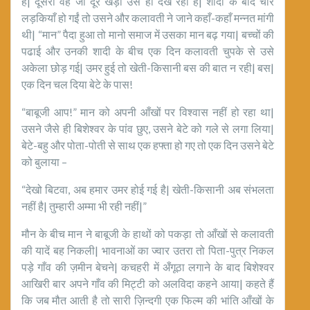
है| दूसरा वह जो दूर खड़ा उसे ही देख रहा है| शादी के बाद चार
लड़कियाँ हो गईं तो उसने और कलावती ने जाने कहाँ-कहाँ मन्नत मांगी
थी| “मान” पैदा हुआ तो मानो समाज में उसका मान बढ़ गया| बच्चों की
पढाई और उनकी शादी के बीच एक दिन कलावती चुपके से उसे
अकेला छोड़ गई| उमर हुई तो खेती-किसानी बस की बात न रही| बस|
एक दिन चल दिया बेटे के पास!
“बाबूजी आप!” मान को अपनी आँखों पर विश्वास नहीं हो रहा था|
उसने जैसे ही बिशेश्वर के पांव छुए, उसने बेटे को गले से लगा लिया|
बेटे-बहु और पोता-पोती से साथ एक हफ्ता हो गए तो एक दिन उसने बेटे
को बुलाया –
“देखो बिटवा, अब हमार उमर होई गई है| खेती-किसानी अब संभलता
नहीं है| तुम्हारी अम्मा भी रही नहीं|”
मौन के बीच मान ने बाबूजी के हाथों को पकड़ा तो आँखों से कलावती
की यादें बह निकली| भावनाओं का ज्वार उतरा तो पिता-पुत्र निकल
पड़े गाँव की ज़मीन बेचने| कचहरी में अँगूठा लगाने के बाद बिशेश्वर
आखिरी बार अपने गाँव की मिट्टी को अलविदा कहने आया| कहते हैं
कि जब मौत आती है तो सारी ज़िन्दगी एक फिल्म की भांति आँखों के