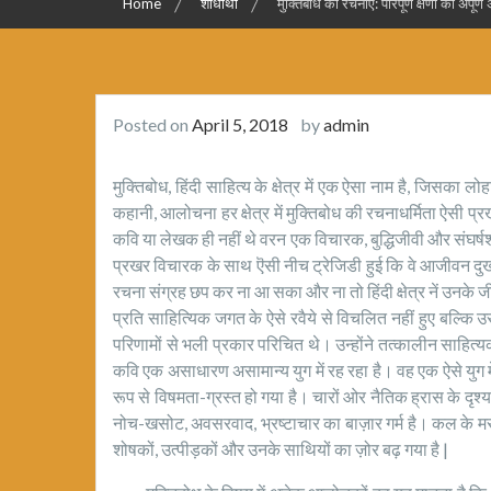
Home
शोधार्थी
मुक्तिबोध की रचनाएँ: परिपूर्ण क्षणों की अपूर
Posted on
April 5, 2018
by
admin
मुक्तिबोध, हिंदी साहित्य के क्षेत्र में एक ऐसा नाम है, जिसक
कहानी, आलोचना हर क्षेत्र में मुक्तिबोध की रचनाधर्मिता ऐसी प
कवि या लेखक ही नहीं थे वरन एक विचारक, बुद्धिजीवी और संघर्ष
प्रखर विचारक के साथ ऎसी नीच ट्रेजिडी हुई कि वे आजीवन दुख
रचना संग्रह छप कर ना आ सका और ना तो हिंदी क्षेत्र नें उनके जीव
प्रति साहित्यिक जगत के ऐसे रवैये से विचलित नहीं हुए बल्कि 
परिणामों से भली प्रकार परिचित थे। उन्होंने तत्कालीन साहित
कवि एक असाधारण असामान्य युग में रह रहा है। वह एक ऐसे युग में 
रूप से विषमता-ग्रस्त हो गया है। चारों ओर नैतिक ह्रास के दृश
नोच-खसोट, अवसरवाद, भ्रष्टाचार का बाज़ार गर्म है। कल के मस
शोषकों, उत्पीड़कों और उनके साथियों का ज़ोर बढ़ गया है |