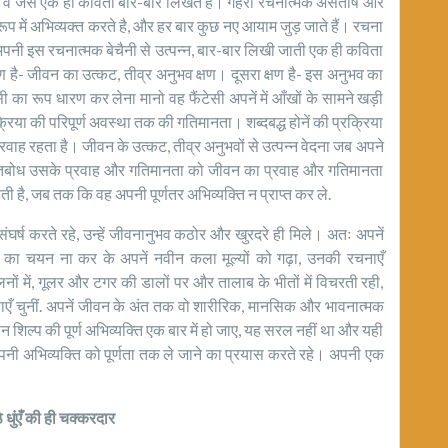
वे जैसे एक ही कविता बार-बार लिखते हैं। गहरा रचनात्मक असंतोष और
प में अभिव्यक्त करते है, और हर बार कुछ नए आयाम जुड़ जाते हैं। रचना
 तक अपनी इस रचनात्मक बेचैनी से उत्पन्न, बार-बार लिखी जाती एक ही कविता
क्षण है- जीवन का उत्कट, तीव्र अनुभव क्षण। दूसरा क्षण है- इस अनुभव का
सी का रूप धारण कर लेना मानो वह फैंटेसी अपनें में आँखों के सामने खड़ी
रक्रिया की परिपूर्ण अवस्था तक की गतिमानता। शब्दबद्ध होनें की प्रक्रिया
रवाह रहता है। जीवन के उत्कट, तीव्र अनुभवों से उत्पन्न वेदना जब अपने
 मुक्तिबोध उसके प्रवाह और गतिमानता को जीवन का प्रवाह और गतिमानता
हती है, जब तक कि वह अपनी पूर्णतर अभिव्यक्ति न प्राप्त कर ले.
र्ष करते रहे, उन्हें जीवनानुभव कठोर और खुरदरे ही मिले। अतः अपनें
ानों का चयन ना कर के अपनें नवीन कला मूल्यों को गढ़ा, उनकी रचनाएँ
सीलनों में, गूलर और टगर की डालों पर और तालाब के भीतों में विचरती रही,
ुना, पीड़ाएँ चुनीं. अपनें जीवन के अंत तक वो शारीरिक, मानसिक और भावनात्मक
नवीन शिल्प की पूर्ण अभिव्यक्ति एक बार में हो जाए, यह सरल नहीं था और यही
पनी अभिव्यक्ति को पूर्णता तक ले जाने का प्रयास करते रहे। अपनी एक
ठे धुंएँ की ही चक्करदार