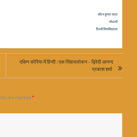
सौरभ कुमार यादव
शोधार्थी
दिल्ली विश्वविद्यालय
दक्षिण कोरिया में हिन्दी : एक सिंहावलोकन – द्विवेदी आनन्द
प्रकाश शर्मा
elds are marked
*