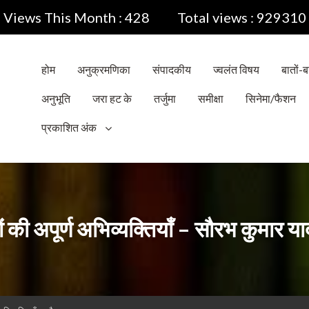
Views This Month : 428
Total views : 929310
होम
अनुक्रमणिका
संपादकीय
ज्वलंत विषय
बातों-बा
अनुभूति
जरा हट के
तर्जुमा
समीक्षा
सिनेमा/फैशन
प्रकाशित अंक
षणों की अपूर्ण अभिव्यक्तियाँ – सौरभ कुमार य