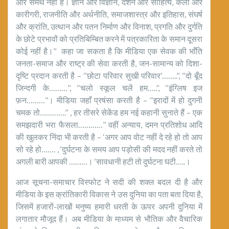
और समर्थ नहीं है। ज्ञान और विज्ञान, दर्शन और साहित्य, कला और
कारीगरी, राजनीति और अर्थनीति, समाजशास्त्र और इतिहास, संघर्ष
और क्रांति, उत्थान और पतन निर्माण और विनाश, प्रगति और दुर्गति
के छोटे प्रभावों को प्रतिबिम्बित करने में पत्रकारिता के समान दूसरा
कोई नहीं है।’’ कहा जा सकता है कि मीडिया एक सेवक की भाँति
जनता-समाज और राष्ट्र की सेवा करती है, जन-सामान्य को दिशा-
दृष्टि प्रदान करती है – ‘‘छोटा परिवार सुखी परिवार’……..’’, ‘‘दो बूँद
जिन्दगी के………’’, ‘‘चलो स्कूल चलें हम…..’’, ‘‘इंग्लिष इज
फ़न………’’। मीडिया जहाँ प्रषंसा करती है – ‘‘इरादों में हो दुगनी
चमक तो………….’’ , हर तीसरे सेकेंड हम नई कहानी सुनाते हैं – एक
समझदारी भरा फैसला…………’’ वहीं अन्याय, दमन प्रतिशोध आदि
की खुलकर निंदा भी करती है – ‘अगर आप वोट नहीं दे रहे हो तो आप
सो रहे हो……. , ‘दुर्घटना के समय आप पड़ोसी की मदद नहीं करते तो
अगली बारी आपकी ………। ‘सावधानी हटी तो दुर्घटना घटी…..।
आज सूचना-समाचार विस्फोट ने सदी की शक्ल बदल दी है और
मीडिया के इस क्रांतिकारी विकास ने उस दुनिया का पता बता दिया है,
जिसमें हजारों-लाखों मनुष्य हमारी धरती के ऊपर अपनी दुनिया में
लगातार मौजूद हैं। अब मीडिया के माध्यम से भौतिक और वैचारिक