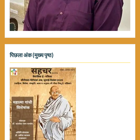
पिछला अंक (मुख्य पृष्ठ)