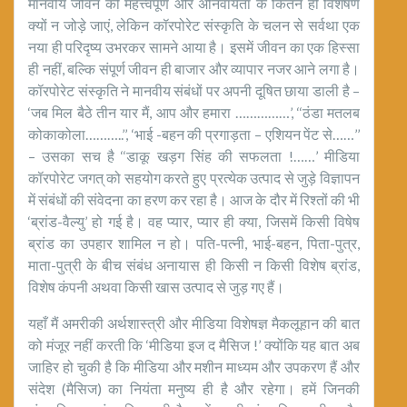
मानवीय जीवन की महत्त्वपूर्ण और अनिवार्यता के कितने ही विशेषण
क्यों न जोड़े जाएं, लेकिन कॉरपोरेट संस्कृति के चलन से सर्वथा एक
नया ही परिदृष्य उभरकर सामने आया है। इसमें जीवन का एक हिस्सा
ही नहीं, बल्कि संपूर्ण जीवन ही बाजार और व्यापार नजर आने लगा है।
कॉरपोरेट संस्कृति ने मानवीय संबंधों पर अपनी दूषित छाया डाली है –
‘जब मिल बैठे तीन यार मैं, आप और हमारा ……………’, ‘‘ठंडा मतलब
कोकाकोला………..’’, ‘भाई -बहन की प्रगाड़ता – एशियन पेंट से……’’
– उसका सच है ‘‘डाकू खड़ग सिंह की सफलता !……’ मीडिया
कॉरपोरेट जगत् को सहयोग करते हुए प्रत्येक उत्पाद से जुड़े विज्ञापन
में संबंधों की संवेदना का हरण कर रहा है। आज के दौर में रिश्तों की भी
‘ब्रांड-वैल्यु’ हो गई है। वह प्यार, प्यार ही क्या, जिसमें किसी विषेष
ब्रांड का उपहार शामिल न हो। पति-पत्नी, भाई-बहन, पिता-पुत्र,
माता-पुत्री के बीच संबंध अनायास ही किसी न किसी विशेष ब्रांड,
विशेष कंपनी अथवा किसी खास उत्पाद से जुड़ गए हैं।
यहाँ मैं अमरीकी अर्थशास्त्री और मीडिया विशेषज्ञ मैकलूहान की बात
को मंजूर नहीं करती कि ‘मीडिया इज द मैसिज !’ क्योंकि यह बात अब
जाहिर हो चुकी है कि मीडिया और मशीन माध्यम और उपकरण हैं और
संदेश (मैसिज) का नियंता मनुष्य ही है और रहेगा। हमें जिनकी