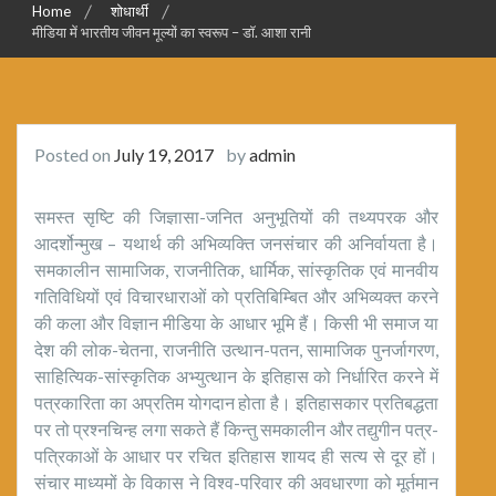
Home
शोधार्थी
मीडिया में भारतीय जीवन मूल्यों का स्वरूप – डॉ. आशा रानी
Posted on
July 19, 2017
by
admin
समस्त सृष्टि की जिज्ञासा-जनित अनुभूतियों की तथ्यपरक और
आदर्शोन्मुख – यथार्थ की अभिव्यक्ति जनसंचार की अनिर्वायता है।
समकालीन सामाजिक, राजनीतिक, धार्मिक, सांस्कृतिक एवं मानवीय
गतिविधियों एवं विचारधाराओं को प्रतिबिम्बित और अभिव्यक्त करने
की कला और विज्ञान मीडिया के आधार भूमि हैं। किसी भी समाज या
देश की लोक-चेतना, राजनीति उत्थान-पतन, सामाजिक पुनर्जागरण,
साहित्यिक-सांस्कृतिक अभ्युत्थान के इतिहास को निर्धारित करने में
पत्रकारिता का अप्रतिम योगदान होता है। इतिहासकार प्रतिबद्धता
पर तो प्रश्नचिन्ह लगा सकते हैं किन्तु समकालीन और तद्युगीन पत्र-
पत्रिकाओं के आधार पर रचित इतिहास शायद ही सत्य से दूर हों।
संचार माध्यमों के विकास ने विश्व-परिवार की अवधारणा को मूर्तमान