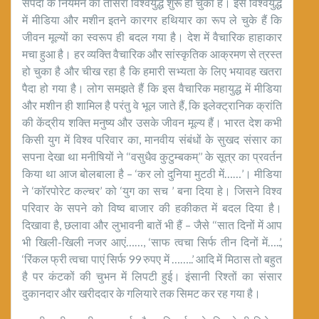
संपदा के नियमन का तीसरा विश्वयुद्ध शुरू हो चुका है। इस विश्वयुद्ध
में मीडिया और मशीन इतने कारगर हथियार का रूप ले चुके हैं कि
जीवन मूल्यों का स्वरूप ही बदल गया है। देश में वैचारिक हाहाकार
मचा हुआ है। हर व्यक्ति वैचारिक और सांस्कृतिक आक्रमण से त्रस्त
हो चुका है और चीख रहा है कि हमारी सभ्यता के लिए भयावह खतरा
पैदा हो गया है। लोग समझते हैं कि इस वैचारिक महायुद्ध में मीडिया
और मशीन ही शामिल है परंतु वे भूल जाते हैं, कि इलेक्ट्रानिक क्रांति
की केंद्रीय शक्ति मनुष्य और उसके जीवन मूल्य हैं। भारत देश कभी
किसी युग में विश्व परिवार का, मानवीय संबंधों के सुखद संसार का
सपना देखा था मनीषियों ने ‘‘वसुधैव कुटुम्बकम्’’ के सूत्र का प्रवर्तन
किया था आज बोलबाला है – ‘कर लो दुनिया मुटठी में……’। मीडिया
ने ‘कॉरपोरेट कल्चर’ को ‘युग का सच ’ बना दिया हे। जिसने विश्व
परिवार के सपने को विष्व बाजार की हकीकत में बदल दिया है।
दिखावा है, छलावा और लुभावनी बातें भी हैं – जैसे ‘‘सात दिनों में आप
भी खिली-खिली नजर आएं……, ‘साफ त्वचा सिर्फ तीन दिनों में…..’,
‘रिंकल फ्री त्वचा पाएं सिर्फ 99 रुपए में ……..’ आदि में मिठास तो बहुत
है पर कंटकों की चुभन में लिपटी हुई। इंसानी रिश्तों का संसार
दुकानदार और खरीददार के गलियारे तक सिमट कर रह गया है।