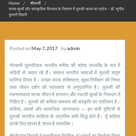
Home
शोधार्थी
मानव-मूल्यों और सांस्कृतिक विरासत के निरूपण में तुलसी-काव्य का प्रदेय – डाॅ. सुनील
कुमारी तिवारी
Posted on
May 7, 2017
by
admin
गोस्वामी तुलसीदास भारतीय मनीषा की श्रेष्ठ उपलब्धि के रूप में
सदियों से ख्यात रहे हैं। समस्त भारतीय भाषाओं में तुलसी सदृश
प्रतिभा विरल है। उनका काव्य शक्तिमत्ता, सूक्ष्म निरीक्षण की निष्ठा
तथा जीवन दर्शन की व्यापकता से अनुप्राणित है। तुलसी की
रचनात्मकता मानव जीवन में सनातन और स्थायी मूल्यों के निरूपण में
निहित है। तुलसी की कविता समन्वय की संस्कृति का प्रतिरूप है।
कवित्व, आदर्श और सामाजिक जागरुकता — इन सभी दृष्टियों से
तुलसी भारतीय साहित्य के अप्रतिम कवि सिद्ध होते हैं। यूँ कविता
उनके लिए साधन है, साध्य है रामभक्ति।
शोधोपरांत विद्वानों ने तुलसीदास विरचित 40 ग्रंथों का निर्धारण किया