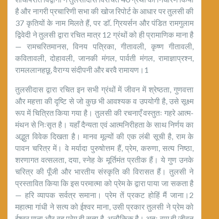
है और नागरी प्रचारिणी सभा की खोज रिपोर्ट के आधार पर तुलसी की
37 कृतियों के नाम मिलते हैं, पर डाॅ. ग्रियर्सन और पंडित रामगुलाम
द्विवेदी ने तुलसी द्वारा रचित मात्र 12 ग्रंथों को ही प्रामाणिक माना है
— रामचरितमानस, विनय पत्रिका, गीतावली, कृष्ण गीतावली,
कवितावली, दोहावली, जानकी मंगल, पार्वती मंगल, रामाज्ञाप्रश्न,
रामललानहछू, वैराग्य संदीपनी और बरवै रामायण।1
तुलसीदास द्वारा रचित इन सभी ग्रंथों में जीवन में श्रेष्ठता, गुणवत्ता
और महत्ता की दृष्टि से जो कुछ भी आवश्यक व उपयोगी है, उसे सूक्ष्म
रूप में चित्रित किया गया है। तुलसी की रचनाएँ वस्तुतः गहरे आत्म-
मंथन से निःसृत है। यहाँ दैन्यता एवं आत्मनिरीहता के साथ निर्णय का
अद्भुत विवेक दिखता है। मानव मूल्यों की एक लंबी सूची है, राम के
पावन चरित्र में। वे मर्यादा पुरुषोत्तम हैं, प्रेम, करुणा, सत्य निष्ठा,
शरणागत वत्सलता, दया, स्नेह के मूर्तिमंत प्रतीक हैं। ये गुण उनके
चरित्र की पूँजी और भारतीय संस्कृति की विरासत हैं। तुलसी ने
प्रस्तावित किया कि इस परमात्मा को प्रेम के द्वारा पाया जा सकता है
— हरि व्यापक सर्वत्र समाना। प्रेम तें प्रकट होहिं मैं जाना।2
महात्मा गांधी ने सत्य को ईश्वर माना, उसी प्रकार तुलसी ने प्रेम को
ईश्वर माना और वह प्रेम ही सत्य है, अलौकिक है। अतः राम ही जीवन