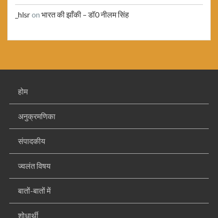
_hlsr
on
भारत की झाँकी – डॉ0 नीलम सिंह
होम
अनुक्रमणिका
संपादकीय
ज्वलंत विषय
बातों-बातों में
शोधार्थी