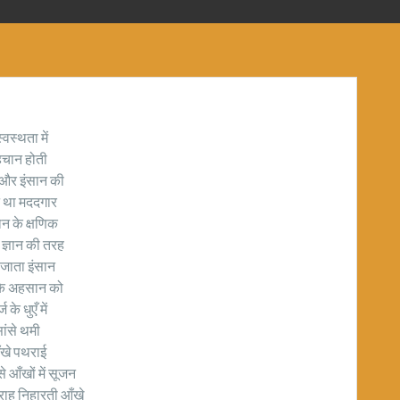
्वस्थता में
चान होती
 और इंसान की
 था मददगार
ान के क्षणिक
य ज्ञान की तरह
 जाता इंसान
के अहसान को
ज के धुएँ में
ांसे थमी
खे पथराई
 आँखों में सूजन
राह निहारती आँखे