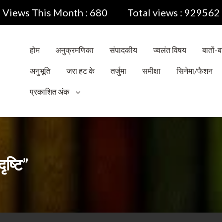
Views This Month : 680
Total views : 929562
होम
अनुक्रमणिका
संपादकीय
ज्वलंत विषय
बातों-बा
अनुभूति
जरा हट के
तर्जुमा
समीक्षा
सिनेमा/फैशन
प्रकाशित अंक
ृष्टि”