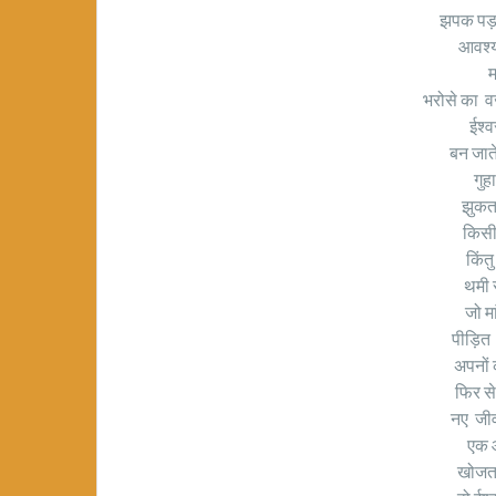
झपक पड़त
आवश्
म
भरोसे का व
ईश्
बन जाते
गुह
झुकत
किसी
किंत
थमी स
जो मा
पीड़ित 
अपनों 
फिर स
नए जी
एक 
खोजता