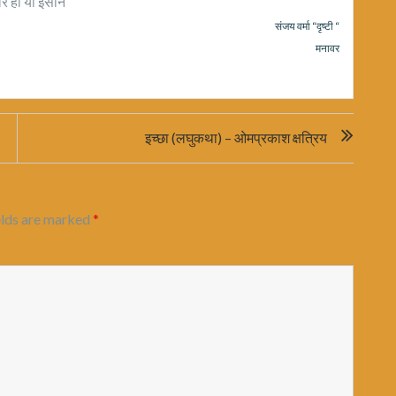
वर हो या इंसान
संजय वर्मा “दृष्टी “
मनावर
इच्छा (लघुकथा) – ओमप्रकाश क्षत्रिय
elds are marked
*