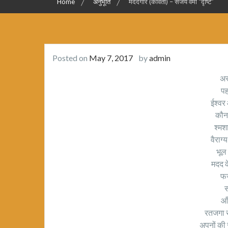
Home
अनुभूति
मददगार (कविता) – संजय वर्मा “दृष्टि”
Posted on
May 7, 2017
by
admin
अस
पह
ईश्वर
कौन
श्मश
वैराग्
भूल
मदद 
फर्
स
आँ
रतजगा से
अपनों की 