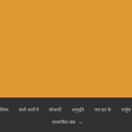
 विषय
बातों-बातों में
शोधार्थी
अनुभूति
जरा हट के
तर्जुमा
प्रकाशित अंक