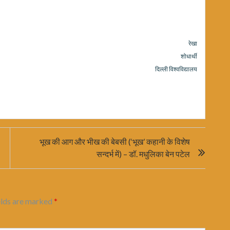
रेखा
शोधार्थी
दिल्ली विश्वविद्यालय
भूख की आग और भीख की बेबसी (‘भूख’ कहानी के विशेष
सन्दर्भ में) – डॉ. मधुलिका बेन पटेल
elds are marked
*