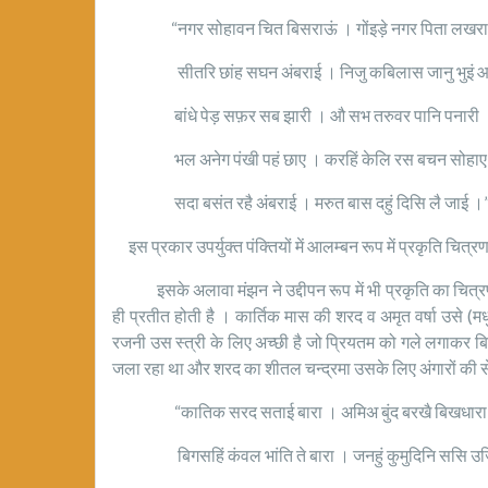
“नगर सोहावन चित बिसराऊं । गोंइड़े नगर पिता लखरा
सीतरि छांह सघन अंबराई । निजु कबिलास जानु भुइं 
बांधे पेड़ सफ़र सब झारी । औ सभ तरुवर पानि पनारी 
भल अनेग पंखी पहं छाए । करहिं केलि रस बचन सोहाए
सदा बसंत रहै अंबराई । मरुत बास दहुं दिसि लै जाई ।
इस प्रकार उपर्युक्त पंक्तियों में आलम्बन रूप में प्रकृति चित्र
इसके अलावा मंझन ने उद्दीपन रूप में भी प्रकृति का चित्रण क
ही प्रतीत होती है । कार्तिक मास की शरद व अमृत वर्षा उसे 
रजनी उस स्त्री के लिए अच्छी है जो प्रियतम को गले लगाकर बि
जला रहा था और शरद का शीतल चन्द्रमा उसके लिए अंगारों की स
“कातिक सरद सताई बारा । अमिअ बुंद बरखै बिखधारा
बिगसहिं कंवल भांति ते बारा । जनहुं कुमुदिनि ससि उज