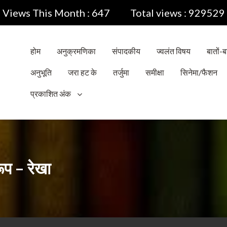
Views This Month : 647
Total views : 929529
होम
अनुक्रमणिका
संपादकीय
ज्वलंत विषय
बातों-बा
अनुभूति
जरा हट के
तर्जुमा
समीक्षा
सिनेमा/फैशन
प्रकाशित अंक
रूप – रेखा