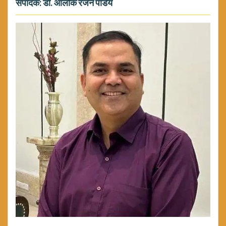
संपादक: डॉ. आलोक रंजन पांडेय