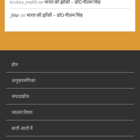
krutos_meKt
on
भारत की झाँकी – डॉ0 नीलम सिंह
_hlsr
on
भारत की झाँकी – डॉ0 नीलम सिंह
होम
अनुक्रमणिका
संपादकीय
ज्वलंत विषय
बातों-बातों में