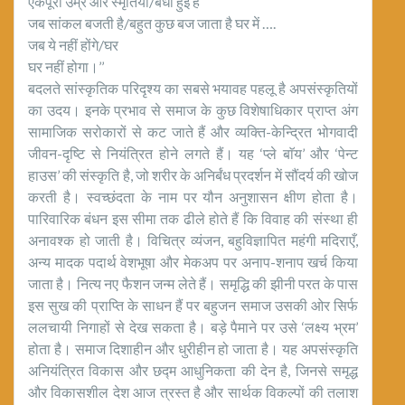
एकपूरी उम्र और स्मृतियां/बंधी हुई हैं
जब सांकल बजती है/बहुत कुछ बज जाता है घर में ….
जब ये नहीं होंगे/घर
घर नहीं होगा।’’
बदलते सांस्कृतिक परिदृश्य का सबसे भयावह पहलू है अपसंस्कृतियों
का उदय। इनके प्रभाव से समाज के कुछ विशेषाधिकार प्राप्त अंग
सामाजिक सरोकारों से कट जाते हैं और व्यक्ति-केन्द्रित भोगवादी
जीवन-दृष्टि से नियंत्रित होने लगते हैं। यह ‘प्ले बाॅय’ और ‘पेन्ट
हाउस’ की संस्कृति है, जो शरीर के अनिर्बंध प्रदर्शन में सौंदर्य की खोज
करती है। स्वच्छंदता के नाम पर यौन अनुशासन क्षीण होता है।
पारिवारिक बंधन इस सीमा तक ढीले होते हैं कि विवाह की संस्था ही
अनावश्क हो जाती है। विचित्र व्यंजन, बहुविज्ञापित महंगी मदिराएँ,
अन्य मादक पदार्थ वेशभूषा और मेकअप पर अनाप-शनाप खर्च किया
जाता है। नित्य नए फैशन जन्म लेते हैं। समृद्धि की झीनी परत के पास
इस सुख की प्राप्ति के साधन हैं पर बहुजन समाज उसकी ओर सिर्फ
ललचायी निगाहों से देख सकता है। बड़े पैमाने पर उसे ‘लक्ष्य भ्रम’
होता है। समाज दिशाहीन और धुरीहीन हो जाता है। यह अपसंस्कृति
अनियंत्रित विकास और छद्म आधुनिकता की देन है, जिनसे समृद्ध
और विकासशील देश आज त्रस्त है और सार्थक विकल्पों की तलाश