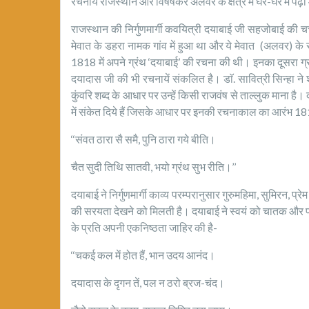
रचनायें राजस्थान और विषेषकर अलवर के क्षेत्र में घर-घर में प
राजस्थान की निर्गुणमार्गी कवयित्री दयाबाई जी सहजोबाई की
मेवात के डहरा नामक गांव में हुआ था और ये मेवात (अलवर) के रहने
1818 में अपने ग्रंथ ‘दयाबाई’ की रचना की थी। इनका दूसरा ग्
दयादास जी की भी रचनायें संकलित है। डाॅ. सावित्री सिन्हा ने श्र
कुंवरि शब्द के आधार पर उन्हें किसी राजवंष से ताल्लुक माना है।
में संकेत दिये हैं जिसके आधार पर इनकी रचनाकाल का आरंभ 181
‘‘संवत ठारा सै समै, पुनि ठारा गये बीति।
चैत सुदी तिथि सातवी, भयो ग्रंथ सुभ रीति।’’
दयाबाई ने निर्गुणमार्गी काव्य परम्परानुसार गुरुमहिमा, सुमिरन, प
की सरयता देखने को मिलती है। दयाबाई ने स्वयं को चातक और प्रभु
के प्रति अपनी एकनिष्ठता जाहिर की है-
‘‘चकई कल में होत हैं, भान उदय आनंद।
दयादास के दृगन तें, पल न ठरो ब्रज-चंद।