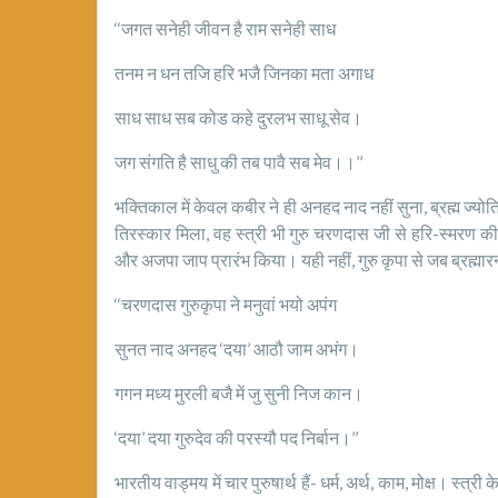
‘‘जगत सनेही जीवन है राम सनेही साध
तनम न धन तजि हरि भजै जिनका मता अगाध
साध साध सब कोड कहे दुरलभ साधू सेव।
जग संगति है साधु की तब पावै सब मेव।।’’
भक्तिकाल में केवल कबीर ने ही अनहद नाद नहीं सुना, ब्रह्म ज्योत
तिरस्कार मिला, वह स्त्री भी गुरु चरणदास जी से हरि-स्मरण क
और अजपा जाप प्रारंभ किया। यही नहीं, गुरु कृपा से जब ब्रह्मारन्ध
‘‘चरणदास गुरुकृपा ने मनुवां भयो अपंग
सुनत नाद अनहद ‘दया’ आठौ जाम अभंग।
गगन मध्य मुरली बजै में जु सुनी निज कान।
‘दया’ दया गुरुदेव की परस्यौ पद निर्बान।’’
भारतीय वाड्मय में चार पुरुषार्थ हैं- धर्म, अर्थ, काम, मोक्ष। स्त