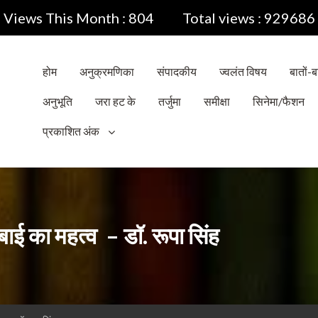
Views This Month : 804
Total views : 929686
होम
अनुक्रमणिका
संपादकीय
ज्वलंत विषय
बातों-बा
अनुभूति
जरा हट के
तर्जुमा
समीक्षा
सिनेमा/फैशन
प्रकाशित अंक
ाई का महत्व – डॉ. रूपा सिंह