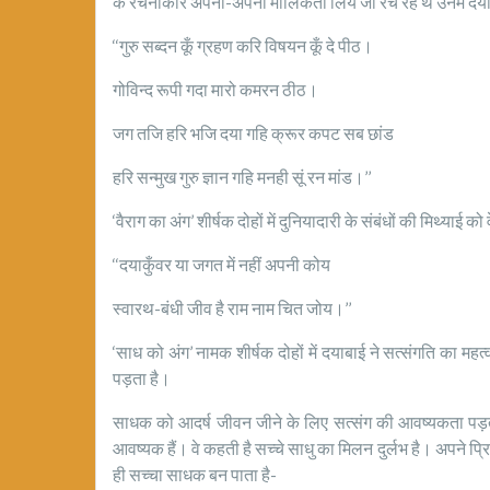
के रचनाकार अपनी-अपनी मौलिकता लिये जो रच रहे थे उनमें दयाबा
‘‘गुरु सब्दन कूँ ग्रहण करि विषयन कूँ दे पीठ।
गोविन्द रूपी गदा मारो कमरन ठीठ।
जग तजि हरि भजि दया गहि क्रूर कपट सब छांड
हरि सन्मुख गुरु ज्ञान गहि मनही सूं रन मांड।’’
‘वैराग का अंग’ शीर्षक दोहों में दुनियादारी के संबंधों की मिथ्याई को व
‘‘दयाकुँवर या जगत में नहीं अपनी कोय
स्वारथ-बंधी जीव है राम नाम चित जोय।’’
‘साध को अंग’ नामक शीर्षक दोहों में दयाबाई ने सत्संगति का महत
पड़ता है।
साधक को आदर्ष जीवन जीने के लिए सत्संग की आवष्यकता पड़ती ह
आवष्यक हैं। वे कहती है सच्चे साधु का मिलन दुर्लभ है। अपने प्र
ही सच्चा साधक बन पाता है-