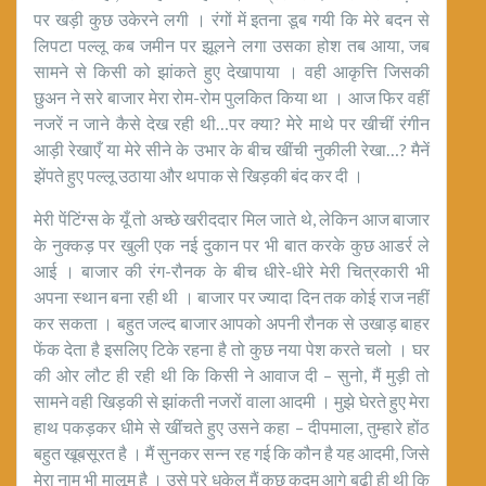
पर खड़ी कुछ उकेरने लगी । रंगों में इतना डूब गयी कि मेरे बदन से
लिपटा पल्लू कब जमीन पर झूलने लगा उसका होश तब आया, जब
सामने से किसी को झांकते हुए देखापाया । वही आकृत्ति जिसकी
छुअन ने सरे बाजार मेरा रोम-रोम पुलकित किया था । आज फिर वहीं
नजरें न जाने कैसे देख रही थी…पर क्या? मेरे माथे पर खीचीं रंगीन
आड़ी रेखाएँ या मेरे सीने के उभार के बीच खींची नुकीली रेखा…? मैनें
झेंपते हुए पल्लू उठाया और थपाक से खिड़की बंद कर दी ।
मेरी पेंटिंग्स के यूँ तो अच्छे खरीददार मिल जाते थे, लेकिन आज बाजार
के नुक्कड़ पर खुली एक नई दुकान पर भी बात करके कुछ आडर्र ले
आई । बाजार की रंग-रौनक के बीच धीरे-धीरे मेरी चित्रकारी भी
अपना स्थान बना रही थी । बाजार पर ज्यादा दिन तक कोई राज नहीं
कर सकता । बहुत जल्द बाजार आपको अपनी रौनक से उखाड़ बाहर
फेंक देता है इसलिए टिके रहना है तो कुछ नया पेश करते चलो । घर
की ओर लौट ही रही थी कि किसी ने आवाज दी – सुनो, मैं मुड़ी तो
सामने वही खिड़की से झांकती नजरों वाला आदमी । मुझे घेरते हुए मेरा
हाथ पकड़कर धीमे से खींचते हुए उसने कहा – दीपमाला, तुम्हारे होंठ
बहुत खूबसूरत है । मैं सुनकर सन्न रह गई कि कौन है यह आदमी, जिसे
मेरा नाम भी मालूम है । उसे परे धकेल मैं कुछ कदम आगे बढ़ी ही थी कि