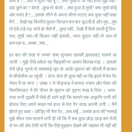
कमी हैं ?….क्या मैं सुंदर नहीं हूँ ?…क्या तुम्हारा जी नहीं होता मुझे यहाँ-
वहां छूने का ? बोलो ..कुछ तो बोलो …क्या हुआ है तुम्हें? क्या तुम्हें कोई
ओर पसंद है ?….उसके सीने से अपना सीना सटाए क्या कुछ नहीं कहा
मैनें … देखो यह विपरीत छुअन सिरहन बन कर फूटती है और तुम…तुम
तो ऐसे ठंडे पड़ जाते हो जैसे मैं …कुछ नहीं.. देखो मैं कैसे तपती हूँ दिन-
रात, तुम्हें जरा-भी फ़िक्र नहीं इसकी…प्यार-दुलार नहीं तो कम-से
कम एक ब…बच्चा ..च्चा…
हर बार की तरह ये ‘बच्चा’ शब्द सुनकर उसकी झल्लाहट सामने आ
जाती । मुझे पीछे धकेल वह खिड़की पर आकर बिलख पड़ा । उसको
रोते छोड़ गुस्से से तमतमाई जून के आंधी-तूफान को चीरती मैं बाजार
के बींचोबीच आ पहुंची । लेना-देना तो कुछ नही था कि इतने में मेरा पैर
गोबर में जा सना । उफ़्फ़ !! ये भीड़भाड़ में कचरा-पचरा और गोबर की
चिपचिपाहट ने मेरे भीतर के तूफ़ान को दूसरा रूख दे दिया । आस-
पास पानी पूछती मैं जैसे ही आगे बढ़ी कि सामने एक आकृत्ति पानी की
बोतल लिए अपने सख्त गर्म हाथ से मेरा पैर साफ़ करनी लगी । मैनें
झेंपते हुए कहा – छोड़िए भी मेरा पैर…आप क्यूँ …उसके हाथ की नरमाई
मुझे भीतर तक सालने लगी ही थी कि मैं सब कुछ छोड़-छाड़ कर तेजी
से घर की ओर ऐसी भागी कि पीछे मुड़कर देखने की जहमत भी नहीं की