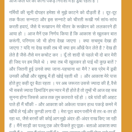
आज-कल घर का कोना पकड़े निराशा में ही डूबी रहती है ।
गर्मियों की सूनी दोपहर हमेशा से मुझे काटने को दौड़ती है । दूर-दूर
तक फैला सन्नाटा और इस सन्नाटे को चीरती रूखी गर्म सांय-सांय
करती हवाएं, जैसे ये रूखापन मेरे भीतर के रूखेपन को ललकारने ही
आया हो । आज मैनें एक निर्णय किया है कि आकाश से खुलकर बात
करूंगी, परिणाम जो भी होगा देखा जाएगा । क्या सचमुच देखा ही
जाएगा ? यदि ना देख सकी तब भी क्या हम आँखें फेर लेते है ? देख ही
लेते है जैसे-तैसे मन कचोट कर । यूँ तो शादी से पहले भी दो बार मेरी
ही जिद पर हम मिले थे । क्या तब भी खुलकर हो पाई थी कुछ बातें ?
और जितनी हुई उनसे क्या जाना-पहचाना था मैनें ? बस प्रेम में डूबी
उनकी आँखों और खुशबू में ही खोई रहती थी । और आकाश मेरे पास
होते हुए कही दूर बैठा रहता । पर अब जरूरत उससे ज्यादा की है, वैसे
भी सबसे ज्यादा डिमांडिंग हम प्यार में ही होते है तो तुम्हें भी आज वह सब
सुनना होगा जिससे आज तक तुम कतराते रहें हो । दबे पांवों की आहट
पाते ही मैं चौंकी – और आकाश को अकेला पाकर हाथ पकड़े कमरे में
खींचें ले गई और कुण्डी लगा दी । मेरा पूरा बदन पसीने से तर-ब-तर हो
रहा था, जैसे बरसों की कोई आग मुझे अंदर-ही-अंदर राख किए जा रही
हैं । मैंनें साड़ी का पल्लू एक ओर फैंकते हुए पूछा– बताओ आकाश क्या