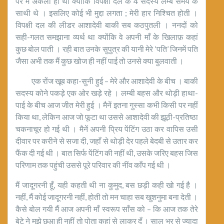
पर मैं अकेली ही थी क्योंकि विपक्षी दल के 4 सदस्य लम्बे समय के
साथी थे । इसलिए कोई भी मुद्दा लगता ; मेरी हार निश्चित होती ।
विपक्षी दल की लीडर आशादेवी बाकी सब कठपुतली । ननदों को
सही-गलत समझाना व्यर्थ था क्योंकि वे अपनी माँ के खिलाफ़ कहां
कुछ बोल पाती । रही बात उनके सुपुत्र की यानी मेरे ‘पति’ जिनमें पति
जैसा अभी तक मैं कुछ खोज ही नहीं पाई तो उनसे क्या बुलवाती ।
एक रोंज खूब कहा-सुनी हुई – मेरे और आशादेवी के बीच । बाकी
सदस्य कोने पकड़े एक ओर खड़े रहे । लम्बी बहस और थोड़ी हाथा-
पाई के बीच आज जीत मेरी हुई । मैनें इतना गुस्सा कभी किसी पर नहीं
किया था, लेकिन आज जो फूटा था उससे आशादेवी की झूठी-प्रतिष्ठा
चकनाचूर हो गई थी । मैनें अपनी प्रिय पेंटिंग उठा कर वापिस उसी
दीवार पर करीने से सजा दी, जहाँ से थोड़ी देर पहले बेदबी से उतार कर
फैंक दी गई थी । बात सिर्फ पेंटिंग की नहीं थी, उसके जरिए बहस जिस
परिणाम तक पहुंची उससे पूरे परिवार की नींव काँप गई थी ।
मैं जादूगरनी हूँ, यही कहती थी ना कुमुद, बस छड़ी कही खो गई है ।
नहीं, मैं कोई जादूगरनी नहीं, होती तो मन चाहा सब खुशनुमा बना देती ।
कैसे बोल गयी मैं आज अपनी माँ स्वरूप साँस को – कि आज तक तेरे
बेटे ने मुझे छुआ ही नहीं तो पोता कहां से लाकर दूँ । साल भर से ज्यादा