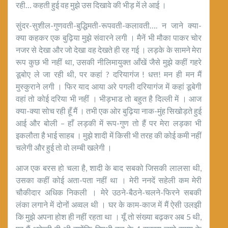
रही… कहती हुई वह मुझे उस दिखावे की भीड़ में ले आई ।
सुंदर-सुशील-गुणवती-बुद्धिमती-रूपवती-कलावती…. न जाने क्या-
क्या कहकर एक बुढ़िया मुझे संवारने लगी । मैनें भी मौका पाकर चोर
नजर से देखा और जो देखा वह देखते ही रह गई । लड़के के सामने मेरा
रूप कुछ भी नहीं था, उसकी नीलिमायुक्त आँखें जैसे मुझे कहीं गहरे
डूबोए ले जा रही थी, पर कहां ? दरियागंज ! धत्त! मन ही मन मैं
मुस्कुराने लगी । फिर याद आया अरे पगली दरियागंज में कहां डूबेगी
वहां तो कोई दरिया भी नहीं । भीड़भाड तो बहुत है दिल्ली में । आज
क्या-क्या सोच रही हूँ मैं । तभी एक ओर बुढ़िया नाक-मुंह सिखोड़ते हुई
आई और बोली – हाँ लड़की में रूप-गुण तो हैं पर मेरा लड़का भी
इकलौता है भाई साहब । मुझे शादी में किसी भी तरह की कोई कमी नहीं
चलेगी और हुई तो वो लम्बी खलेगी ।
आज एक बरस हो चला है, शादी के बाद सबको जिसकी लालसा थी,
उसका कहीं कोई अता-पता नहीं था । मेरी ननदें सहेली कम मेरी
चौकीदार अधिक निकली । मेरे उठने-बैठने-चलने-फिरने सबकी
लंका लगाने में दोनों अव्वल थी । घर के काम-काज में मैं ऐसी उलझी
कि मुझे अपना होश ही नहीं रहता था । यूँ तो संख्या बढ़कर अब 5 थी,