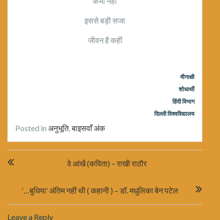
कभी नहीं
इससे बड़ी सजा
जीवन है कहीं
मीनाक्षी
शोधार्थी
हिंदी
विभाग
दिल्ली
विश्वविद्यालय
Posted in
अनुभूति
,
बाइसवाँ अंक
Post
वे आंखें (कविता) – राखी राठौर
navigation
‘…बुधिया’ अंतिम नहीं थी ( कहानी ) – डॉ. मधुलिका बेन पटेल
Leave a Reply