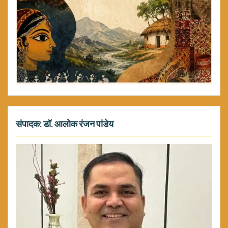
संपादक: डॉ. आलोक रंजन पांडेय