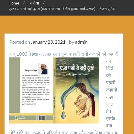
Home
समीक्षा
प्रश्न पानी से नहीं धुलते (कहानी संग्रह, दिलीप कुमार शर्मा अज्ञात) – तेजस पूनिया
Posted on
January 29, 2021
by
admin
सन् 1803 में इंशा अल्लाह खान कृत
कहानी रानी केतकी की कहानी
को
हिंदी
की
पहली
कहानी
कहा
जाता
है।
इसके
बाद
धीरे-धीरे इस कला में परिवर्तन होने लगा और कहानियां एक नया