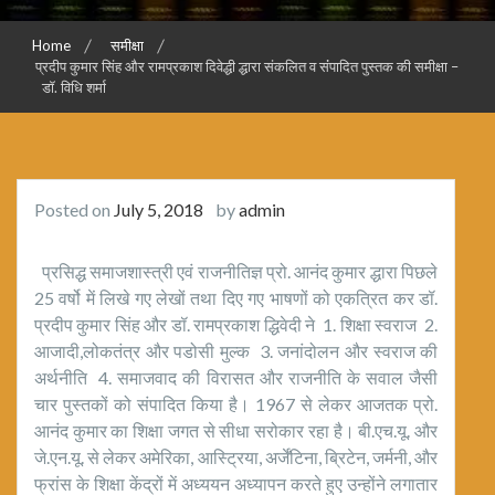
Home
समीक्षा
प्रदीप कुमार सिंह और रामप्रकाश दिवेद्धी द्धारा संकलित व संंपादित पुस्तक की समीक्षा –
डॉ. विधि शर्मा
Posted on
July 5, 2018
by
admin
प्रसिद्ध समाजशास्त्री एवं राजनीतिज्ञ प्रो. आनंद कुमार द्धारा पिछले
25 वर्षो में लिखे गए लेखों तथा दिए गए भाषणों को एकत्रित कर डॉ.
प्रदीप कुमार सिंह और डॉ. रामप्रकाश द्धिवेदी ने 1. शिक्षा स्वराज 2.
आजादी,लोकतंत्र और पडोसी मुल्क 3. जनांदोलन और स्वराज की
अर्थनीति 4. समाजवाद की विरासत और राजनीति के सवाल जैसी
चार पुस्तकों को संपादित किया है। 1967 से लेकर आजतक प्रो.
आनंद कुमार का शिक्षा जगत से सीधा सरोकार रहा है। बी.एच.यू. और
जे.एन.यू. से लेकर अमेरिका, आस्ट्रिया, अर्जेंटिना, ब्रिटेन, जर्मनी, और
फ्रांस के शिक्षा केंद्रों में अध्ययन अध्यापन करते हुए उन्होंने लगातार