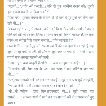
कि अब कभी कोई गलती नहीं होगी…।“
“गलती…?, कौन-सी गलती…? पति से पुनः सामीप्य बनाने की? तुमने
इतना बड़ा भय बिठा लिया मन में?“
“पता नहीं; प्रसव-वेदना के दौरान रो-रो कर मैं प्रभु से प्रार्थना कर
रही थी…।“
“शायद वही भय तुमने अपने अवचेतन में बिठा लिया और स्वयं को अपने
पति की ओर से बंद कर लिया। मानव मन भी कितना जटिल है, वह कब
कौन-सा संदेश कैसे ग्रहण कर ले… कौन जानता है?“
मालती किंकर्तव्यविमूढ़-सी सरला त्यागी को बस देखती जा रही है, वह
कुछ समझ नहीं पा रही थी और न कुछ कह पा रही थी। उसे सरला
त्यागी एक अनबूझ पहेली-सी लगी…।
“आप कहना क्या चाहती हैं आंटी…। जरा समझा कर कहिए…।“
“मैं मनोज की शिकायत के उत्स को समझने की कोशिश कर रही
थी…।“
“अरे, आप उसकी एजंेट बन कर आई हैं। मुझे लगा आप मुझे समझेंगी,
मेरा पक्ष लेंगीं…। मैं आपको अपना हमदर्द मान बैठी थी…।“
“नो…नो प्लीज। डोंट मिसअंडरस्टैंड मी…। मुझे गलत मत
समझो…।“ सरला त्यागी ने आगे बढ़ कर मालती की पीठ थपथपाते हुए
कहा।