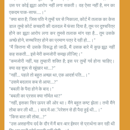
उस पर कोई झूठा आरोप नहीं लगा सकती। वह ऐसा नहीं है, मन का
एकदम पाक-साफ….।“
“क्या बात है; जिस पति ने तुम्हें घर से निकाला, कोर्ट में तलाक का केस
डाल तुम्हे कोर्ट कचहरी की दलदल में फंसा दिया है, तुम पर दुश्चरित्र
होेने का झूठा आरोप लगा कर तुमसे तलाक मांग रहा है… तुम उसके
अच्छे होने, सच्चरित्र होने का प्रमाण पत्र दे रही हो…।“
“मैं कितना भी उसके विरूद्ध हो जाऊँ, मैं उसक बारे में कुछ झूठ नहीं
कह सकती… इसे मेरी कमजोरी समझ लीजिए।“
“कमजोरी नहीं, यह तुम्हारी शक्ति है; इस पर तुम्हें गर्व होना चाहिए।
क्या वह शुरू से खुंखार था…?“
“नहीं… पहले तो बहुत अच्छा था, एक आदर्श पति…।“
“उसमे बदलाव कब से आया…?“
“बबली के पैदा होने के बाद।“
“बबली का प्रसव क्या नाॅर्मल था?“
“नहीं, इसका सिर ऊपर की ओर था। मैंने बहुत कष्ट झेला। तभी मैंने
तोबा कर ली थी…। बाद में आॅपरेशन से ही पैदा हुई थी…।“
“किस बात की तोबा…?“
“उस असहनीय दर्द के दौर में मैं बार-बार ईश्वर से प्रार्थना कर रही थी