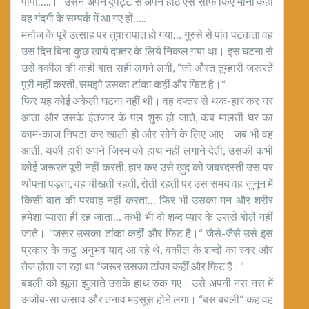
पापा…..।“ उसने अपने दुपट्टे से अपने होंठ ऐसे साफ किए मानों कहीं
वह गंदगी के सम्पर्क में आ गए हों…..।
मनोज के पूरे उत्साह पर तुषारापात हो गया… गुस्से से पांव पटकता वह
उस दिन बिना कुछ खाये दफ्तर के लिये निकल गया था। इस घटना से
उसे वकील की कही बात सही लगने लगी, “जो औरत तुम्हारी जरूरतें
पूरी नहीं करती, समझो उसका टांका कहीं और फिट है।“
फिर यह कोई अकेली घटना नहीं थी। वह दफ्तर से थक-हार कर घर
आता और उसके इंतजार के पल शुरू हो जाते, कब मालती घर का
काम-काज निपटा कर खाली हो और सोने के लिए आए। जब भी वह
आती, थकी हारी अपने जिस्म को हाथ नहीं लगाने देती, उसकी कभी
कोई जरूरत पूरी नहीं करती, हार कर उसे ख़ुद को जबरदस्ती उस पर
थोंपना पड़ता, वह चीखती रहती, रोती रहती पर उस समय वह जुनून में
किसी बात की परवाह नहीं करता… फिर भी उसका मन और शरीर
हमेशा प्यासा ही रह जाता… कभी भी दो शब्द प्यार के उससे बोले नहीं
जाते। “जरूर उसका टांका कहीं और फिट है।“ जैसे-जैसे उसे इस
प्रकार के कटु अनुभव याद आ रहे थे, वकील के शब्दों का स्वर और
तेज होता जा रहा था “जरूर उसका टांका कहीं और फिट है।“
बबली को झूला झुलाते उसके हाथ रुक गए। उसे अपनी नस नस में
अजीब-सा कसाव और तनाव महसूस होने लगा। “बस बबली“ कह वह