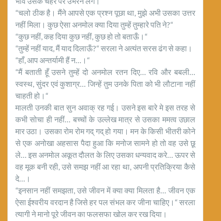
भाव उसके चेहरे पर उभरने लगे।
“चलो ठीक है। मैंने आपसे एक प्रश्न पूछा था, मुझे अभी उसका उत्तर
नहीं मिला। कुछ ऐसा अनमोल क्या दिया तुम्हें तुम्हारे पति ने?“
“कुछ नहीं, कह दिया कुछ नहीं, कुछ हो तो बताऊँ।“
“तुम्हें नहीं याद, मैं याद दिलाऊँ?“ सरला ने अत्यंत सरस ढंग से कहा।
“हाँ, आप अन्तर्यामी हैं न…।“
“मैं बताती हूँ उसने तुम्हें दो अनमोल रतन दिए… रवि और बबली…
स्वस्थ, सुंदर एवं कुशाग्र… जिन्हें तुम उनके पिता को भी लौटाना नहीं
चाहती हो।“
मालती उनकी बात सुन अवाक् रह गई। उसने इस बारे मे इस तरह से
कभी सोचा ही नहीं… बच्चों के उल्लेख मात्र से उसका ममत्व उछाल
मार उठा। उसका रोम रोम गद् गद् हो गया। मन के किसी भीतरी कोने
से एक अनोखा अहसास पैदा हुआ कि मनोज सामने हो तो वह उसे छू
ले… इस अनमोल अकूत दौलत के लिए उसका धन्यवाद करे… ऊपर से
वह मूक बनी रही, उसे समझ नहीं आ रहा था, अपनी प्रतिक्रिया कैसे
दे…।
“इनसान नहीं समझता, उसे जीवन में क्या क्या मिलता है… जीवन एक
ऐसा ईश्वरीय वरदान है जिसे हर पल संभल कर जीना चाहिए।“ सरला
त्यागी ने मानो पूरे जीवन का फलसफा खोल कर रख दिया।