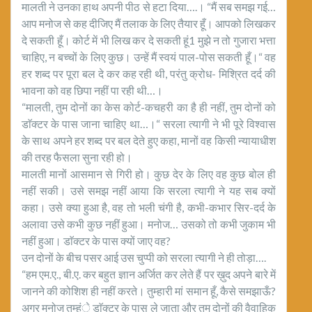
मालती ने उनका हाथ अपनी पीठ से हटा दिया….। “मैं सब समझ गई…
आप मनोज से कह दीजिए मैं तलाक के लिए तैयार हूँ। आपको लिखकर
दे सकती हूँ। कोर्ट में भी लिख कर दे सकती हूं1 मुझे न तो गुजारा भत्ता
चाहिए, न बच्चों के लिए कुछ। उन्हें मैं स्वयं पाल-पोस सकती हूँ।“ वह
हर शब्द पर पूरा बल दे कर कह रही थी, परंतु क्रोध- मिश्रित दर्द की
भावना को वह छिपा नहीं पा रही थी…।
“मालती, तुम दोनों का केस कोर्ट-कचहरी का है ही नहीं, तुम दोनों को
डाॅक्टर के पास जाना चाहिए था…।“ सरला त्यागी ने भी पूरे विश्वास
के साथ अपने हर शब्द पर बल देते हुए कहा, मानों वह किसी न्यायाधीश
की तरह फैसला सुना रही हो।
मालती मानों आसमान से गिरी हो। कुछ देर के लिए वह कुछ बोल ही
नहीं सकी। उसे समझ नहीं आया कि सरला त्यागी ने यह सब क्यों
कहा। उसे क्या हुआ है, वह तो भली चंगी है, कभी-कभार सिर-दर्द के
अलावा उसे कभी कुछ नहीं हुआ। मनोज… उसको तो कभी जुकाम भी
नहीं हुआ। डाॅक्टर के पास क्यों जाए वह?
उन दोनों के बीच पसर आई उस चुप्पी को सरला त्यागी ने ही तोड़ा….
“हम एम.ए., बी.ए. कर बहुत ज्ञान अर्जित कर लेते हैं पर ख़ुद अपने बारे में
जानने की कोशिश ही नहीं करते। तुम्हारी मां समान हूँ, कैसे समझाऊँ?
अगर मनोज तुम्हंे डाॅक्टर के पास ले जाता और तुम दोनों की वैवाहिक