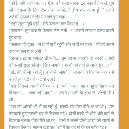
“कोई कहीं नहीं जाएगा। ऐसा कौन-सा पहाड़ टूट पड़ा है? चलो, तुम
लोग स्कूल के लिए तैयार हो जाओ, मैं छोड़ कर आता हूँ।“ उसने
अटेची उठाकर स्टोर में रखते हुए कहा।
“नहीं रहना मुझे यहाँ। मैंने फैसला कर लिया है…।“
“फैसला? तुम कब से फैसले लेने लगी…?“ उसने लगभग व्यंग्य करते
हुए कहा।
“फैसला हो चुका। न तो मैं यहाँ रहूँगी और न हीं मेरे बच्चे। मैं इन्हें अपने
दम पर पाल पोस लूंगी।“
“अच्छा! इतना घमंड? ठीक है… तुम जाना चाहती हो जाओ… मेरी
कौन-सी सुख की सेज छिन जाएगी। बच्चों को नहीं ले जाने दूंगा…।“
“हाँ.. हाँ.. मैं जा रही हूँ। बच्चे भी जाएंगे।“ मालती ने निर्णायक स्वर में
कहते हुए स्टोर से अटेची उठाई।
“बस निकल जाओ मेरे घर से। कभी अपना यह मनहूस चेहरा मत
दिखाना…। बच्चे नहीं जाएंगे।“ उसने मालती के हाथ से अटेची छीन
ली।
“रख लो अटेची भी, मैं जा रही हूँ.. बच्चो, मेरे पीछे पीछे आ जाओ।“ पैर
पटकती हुई मालती घर से निकल गई। दोनों बच्चे भी धीरे-धीरे वहाँ से
खिसक उसके पीछे पीछे आ गए। गली में उसने दोनो बच्चों को छाती से
चिपका लिया। सामने खड़े आॅटो में बैठ वह मां के घर पहुँच गई।