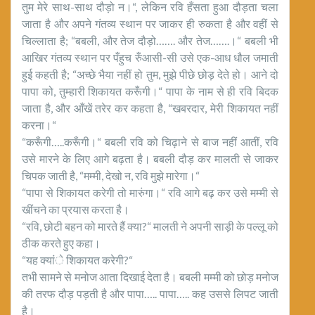
तुम मेरे साथ-साथ दौड़ो न।“, लेकिन रवि हँसता हुआ दौड़ता चला
जाता है और अपने गंतव्य स्थान पर जाकर ही रुकता है और वहीं से
चिल्लाता है; “बबली, और तेज दौड़ो……. और तेज…….।“ बबली भी
आखिर गंतव्य स्थान पर पँहुच रुँआसी-सी उसे एक-आध धौल जमाती
हुई कहती है; “अच्छे भैया नहीं हो तुम, मुझे पीछे छोड़ देते हो। आने दो
पापा को, तुम्हारी शिकायत करूँगी।“ पापा के नाम से ही रवि बिदक
जाता है, और आँखें तरेर कर कहता है, “खबरदार, मेरी शिकायत नहीं
करना।“
“करूँगी…..करूँगी।“ बबली रवि को चिढ़ाने से बाज नहीं आतीं, रवि
उसे मारने के लिए आगे बढ़ता है। बबली दौड़ कर मालती से जाकर
चिपक जाती है, “मम्मी, देखो न, रवि मुझे मारेगा।“
“पापा से शिकायत करेगी तो मारुंगा।“ रवि आगे बढ़ कर उसे मम्मी से
खींचने का प्रयास करता है।
“रवि, छोटी बहन को मारते हैं क्या?“ मालती ने अपनी साड़ी के पल्लू को
ठीक करते हुए कहा।
“यह क्यांे शिकायत करेगी?“
तभी सामने से मनोज आता दिखाई देता है। बबली मम्मी को छोड़ मनोज
की तरफ दौड़ पड़ती है और पापा….. पापा….. कह उससे लिपट जाती
है।