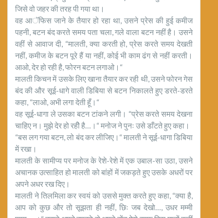
जिसे वो जहर की तरह पी गया था।
वह आॅफिस जाने के तैयार हो रहा था, उसने प्रेस की हुई कमीज
पहनी, बटन बंद करते समय पता चला, गले वाला बटन नहीं है। उसने
वहीं से आवाज दी, “मालती, क्या करती हो, प्रेस करते समय देखती
नहीं, कमीज के बटन पूरे हैं या नहीं, कोई भी काम ढंग से नहीं करती।
आओ, देर हो रही है, फोरन बटन लगाओ।“
मालती किचन में उसके लिए खाना तैयार कर रही थी, उसने फोरन गेस
बंद की और सूई-धागे वाली डिबिया से बटन निकालते हुए डरते-डरते
कहा, “लाओ, अभी लगा देती हूँ।“
वह सूई-धागा ले उसका बटन टांकने लगी। “प्रेस करते समय देखना
चाहिए न। मुझे देर हो रहीे है…।“ मनोज ने पुनः उसे डाँटते हुए कहा।
“बस लग गया बटन, लो बंद कर लीजिए।“ मालती ने सूई-धागा डिबिया
में रखा।
मालती के सामीप्य पर मनोज के रेशे-रेशे में एक उबाल-सा उठा, उसने
अचानक उत्साहित हो मालती को बांहों में जकड़ते हुए उसके अधरों पर
अपने अधर रख दिए।
मालती ने तिलमिला कर स्वयं को उससे मुक्त करते हुए कहा, “क्या है,
आप को कुछ और तो सूझता ही नहीं, छिः जब देखो…, उधर मम्मी