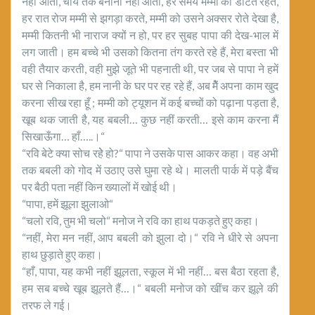
नहीं आता, चाय तक बनानी नहीं आती, हर समय मम्मी को डांटते रहते,
हर रात रोज मम्मी से झगड़ा करते, मम्मी को उसने अक्सर रोते देखा है,
मम्मी कितनी भी नाराज क्यों न हो, पर हर सुबह पापा की देख-भाल में
लग जाती। हम बच्चे भी उसको कितना तंग करते रहे हैं, मेरा बस्ता भी
वही तैयार करती, वही मुझे जूते भी पहनाती थी, पर जब से पापा ने हमें
घर से निकाला है, हम नानी के घर पर रह रहे हैं, अब मैें अपना काम खुद
करना सीख रहा हूँ ; मम्मी को ट्यूशन में कई बच्चों को पढ़ाना पड़ता है,
खूब थक जाती है, यह बबली… कुछ नहीं करती… इसे काम करना मैं
सिखाऊँगा… हाँ…..।“
“रवि बेटे क्या सोच रहेे हो?“ पापा ने उसके पास आकर कहा। वह अभी
तक बबली को गोद में उठाए उसे घुमा रहे थे। मालती पार्क में पड़े बैंच
पर बैठी पता नहीं किन ख्यालों में खोई थी।
“पापा, हमें झूला झुलाओ“
“चलो रवि, तुम भी चलो“ मनोज ने रवि का हाथ पकड़ते हुए कहा।
“नहीं, मेरा मन नहीं, आप बबली को झुला दो।“ रवि ने धीरे से अपना
हाथ छुड़ाते हुए कहा।
“हाँ, पापा, यह कभी नहीं झूलता, स्कूल में भी नहीं… बस बैठा रहता है,
हम सब बच्चे खूब झूलते हैं…।“ बबली मनोज को खींच कर झूले की
तरफ ले गई।