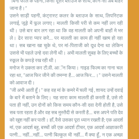
“बिना फॅाल के पहनो, किसी दूसरे ब्लाउज के साथ, कौन-सा अब बाहर
जाना है।“
उसने साड़ी पहनी, कंट्रास्ट कलर के ब्लाउज के साथ, लिपस्टिक
लगाई, जूड़े में फूल लगाए। मालती किसी परी से कम नहीं लग रही
थी। उसे बार बार लग रहा था कि वह मालती को अपनी बाहों मे भर
ले। ढेर सारा प्यार करे… पर मालती का काम ही नहीं खत्म हो रहा
था। सब खाना खा चुके थे, पर मां-पिताजी को दूध देना था लेकिन
उससे भी पहले उन्हे दवा लेनी थी। अभी मालती सुबह के लिए बच्चों के
स्कूल के कपड़े रख रही थी।
मनोज ने उकता कर टी.वी. आॅन किया। गाइड फिल्म का गाना चल
रहा था, “आज फिर जीने की तमन्ना है… आज फिर…।“ उसने मालती
को आवाज दी।
“जी अभी आती हूँ।“ कह वह मां के कमरे में चली गई , शायद उन्हें दवाई
के बारे में बताने के लिए। यह सारा काम मालती ही करती है, उसे तो
पता ही नहीं, उन दोनों को किस समय कौन-सी दवा देनी होती है, उसे
सब पता रहता है और वह सब मुस्तैदी से करती है… बस अपने पति देव
को खुश नहीं कर पाती। हाँ, वैसे उसका पूरा ध्यान रखती है; एक आदर्श
मां, एक आदर्श बहु, बच्चों की एक आदर्श टीचर, एक आदर्श आज्ञाकारी
पत्नी… नहीं…नहीं… पत्नी बिल्कुल भी नहीं… मैं क्या हूँ.. न एक अच्छा