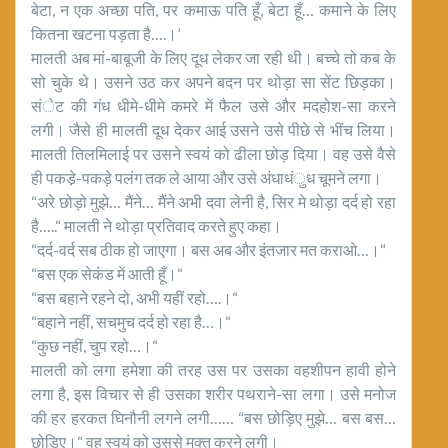
बेटा, न एक अच्छा पति, पर कमाऊ पति हूँ, बेटा हूँ… कमाने के लिए
कितना खटना पड़ता है….।’
मालती अब मां-बाबूजी के लिए दूध लेकर जा रही थी। बच्चे तो कब के
सो चुके थे। उसने उठ कर अपने बदन पर थोड़ा सा सेंट छिड़का।
संेट की गंध धीमे-धीमे कमरे में फैल उसे और मदहोश-सा करने
लगी। जैसे ही मालती दूध देकर आई उसने उसे पीछे से भींच लिया।
मालती तिलमिलाई पर उसने स्वयं को ढीला छोड़ दिया। वह उसे वैसे
ही पकडे़-पकड़े पलंग तक ले आया और उसे अंधाधंुध चूमने लगा।
“अरे छोड़ो मुझे… मैंने… मैंने अभी दवा लेनी है, सिर मे थोड़ा दर्द हो रहा
है…..“ मालती ने थोड़ा प्रतिवाद करते हुए कहा।
“दर्द-वर्द सब ठीक हो जाएगा। बस अब और इंतजार मत कराओ…।“
“बस एक सेकंड में आती हूँ।“
“बस बहाने रहने दो, अभी यहीं रहो….।“
“बहाने नहीं, सचमुच दर्द हो रहा है…।“
“कुछ नहीं, चुप रहो…।“
मालती को लगा हमेशा की तरह उस पर उसका वहशीपन हावी होने
लगा है, इस विचार से ही उसका शरीर पथराने-सा लगा। उसे मनोज
की हर हरकत घिनौनी लगने लगी…… “बस छोड़िए मुझे… बस बस…
छोड़िए।“ वह स्वयं को उससे मुक्त करने लगी।