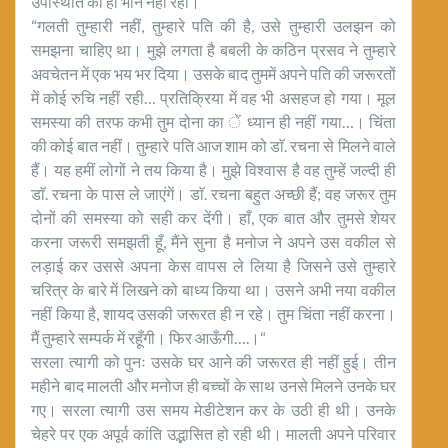
उपस्थिति का ही भान नहीं रहा।
“गलती तुम्हारी नहीं, तुम्हारे पति की है, उसे तुम्हारी उलझन को
समझना चाहिए था। मुझे लगता है बबली के कठिन प्रसव ने तुम्हारे
अवचेतन में एक भय भर दिया। उसके बाद तुममें अपने पति की जरूरतों
में कोई रुचि नहीं रही… प्रतिक्रिया में वह भी असहज हो गया। मूल
समस्या की तरफ कभी तुम दोना का ें ध्यान ही नहीं गया…। चिंता
की कोई बात नहीं। तुम्हारे पति आज शाम को डाॅ. रचना से मिलने वाले
हैं। यह हमीं लोगों ने तय किया है। मुझे विश्वास है वह तुम्हें जल्दी ही
डाॅ. रचना के पास ले जाएंगें। डाॅ. रचना बहुत अच्छी हैं; वह जरूर तुम
दोनों की समस्या को सही कर देंगी। हाँ, एक बात और तुमसे शेयर
करना जरूरी समझती हूँ, मैंने सुना है मनोज ने अपने उस वकील से
लड़ाई कर उससे अपना केस वापस ले लिया है जिसने उसे तुम्हारे
चरित्र के बारे में लिखने को बाध्य किया था। उसने अभी नया वकील
नहीं किया है, शायद उसकी जरूरत ही न रहे। तुम चिंता नहीं करना।
मैं तुम्हारे सम्पर्क में रहूँगी। फिर आऊँगी….।“
सरला त्यागी को पुनः उसके घर आने की जरूरत ही नहीं हुई। तीन
महीने बाद मालती और मनोज ही बच्चों के साथ उनसे मिलने उनके घर
गए। सरला त्यागी उस समय मेडीटेशन कर के उठी ही थी। उनके
चेहरे पर एक अपूर्व कांति उद्भासित हो रही थी। मालती अपने परिवार