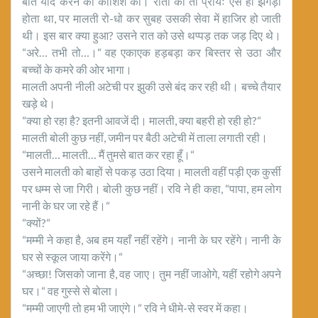
बातें याद करने की कोशिश की। रातों को तो प्रायः ऐसे ही झगड़ा
होता था, पर मालती रो-धो कर सुबह उसकी सेवा में हाजिर हो जाती
थी। इस बार क्या हुआ? उसने रात को उसे थप्पड़ तक जड़ दिए थे।
“अरे… तभी तो…।“ वह एकाएक हड़बड़ा कर बिस्तर से उठा और
बच्चों के कमरे की ओर भागा।
मालती अपनी नीली अटेची पर झुकी उसे बंद कर रही थी। बच्चे तैयार
खड़े थे।
“क्या हो रहा है? इतनी आवजें दी। मालती, क्या बहरी हो रही हो?“
मालती बोली कुछ नहीं, जमीन पर बैठी अटेची में ताला लगाती रही।
“मालती… मालती… मैं तुमसे बात कर रहा हूँ।“
उसने मालती को बाहों से पकड़ उठा दिया। मालती वहीं पड़ी एक कुर्सी
पर धम्म से जा गिरी। बोली कुछ नहीं। रवि ने ही कहा, “पापा, हम लोग
नानी के घर जा रहे हैं।“
“क्यों?“
“मम्मी ने कहा है, अब हम यहाँ नहीं रहेंगे। नानी के घर रहेंगे। नानी के
घर से स्कूल जाया करेंगे।“
“अच्छा! जिसको जाना है, वह जाए। तुम नहीं जाओगे, यहीं रहोगे अपने
घर।“ वह गुस्से से बोला।
“मम्मी जाएगी तो हम भी जाएंगे।“ रवि ने धीमे-से स्वर में कहा।