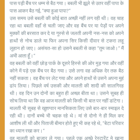
पास पड़ी बैंच पर धम्म से बैठ गया। बबली भी झूले से उतर वहीं पापा के
पास आकर बैठ गई, “क्या हुआ पापा?“
उस समय उसे बबली की कोई बात अच्छी नहीं लग रही थी। वह चाह
रहा था बबली वहाँ से चली जाए और वह बैंच पर या पेड़ों पर अपने
मुक्कों की बरसात कर दे या गुस्से से जलती अपनी नस-नस को अपने
हाथों से नोच डाले या फिर अपना सिर किसी दीवार से टकरा लहू
लुहान हो जाए। असंयत-सा हो उसने बबली से कहा “तुम जाओ।“ मैं
अभी आता हूँ।“
वह बबली को वहीं छोड़ पार्क के दूसरे हिस्से की ओर मुड़ गया और वहीं
कोने में पड़े एक बैंच पर बैठ गया। उसे लगा वह अधिक देर तक बैठ
नहीं सकता। वह बैंच पर लेट गया और अपने हाथों से उसने अपना मुहं
ढांप लिया। पिछले वर्ष उसकी और मालती की शादी की सालगिरह
थी। वह दिन उन दोनों का बहुत ही अच्छा बीता था। उसने सुबह ही
सोच लिया था कि वह आज मालती को किसी भी बात पर नहीं डांटेगा।
मालती भी सुबह से खुशग्वार मानसिकता लिए उसे बार-बार स्माइल दे
रही थी। दानों बच्चे भी चहक रहे थे। मां से दोनो ने ही मिल कर
आशीष ली थी और पिताजी बीमार होते हुए भी कह रहे थे, “बेटा परिवार
का ध्यान रखा कर।“
वह मालती को बाजार ले गया। पहले एक अच्छे रेस्टारेंट मे खाना