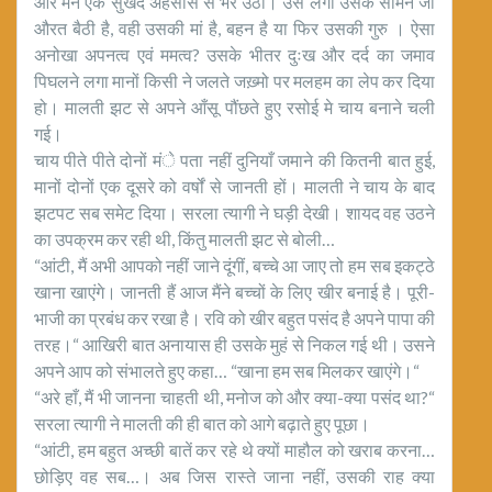
और मन एक सुखद अहसास से भर उठा। उसे लगा उसके सामने जो
औरत बैठी है, वही उसकी मां है, बहन है या फिर उसकी गुरु । ऐसा
अनोखा अपनत्व एवं ममत्व? उसके भीतर दुःख और दर्द का जमाव
पिघलने लगा मानों किसी ने जलते जख़्मो पर मलहम का लेप कर दिया
हो। मालती झट से अपने आँसू पौंछते हुए रसोई मे चाय बनाने चली
गई।
चाय पीते पीते दोनों मंे पता नहीं दुनियाँ जमाने की कितनी बात हुई,
मानों दोनों एक दूसरे को वर्षों से जानती हों। मालती ने चाय के बाद
झटपट सब समेट दिया। सरला त्यागी ने घड़ी देखी। शायद वह उठने
का उपक्रम कर रही थी, किंतु मालती झट से बोली…
“आंटी, मैं अभी आपको नहीं जाने दूंगीं, बच्चे आ जाए तो हम सब इकट्ठे
खाना खाएंगे। जानती हैं आज मैंने बच्चों के लिए खीर बनाई है। पूरी-
भाजी का प्रबंध कर रखा है। रवि को खीर बहुत पसंद है अपने पापा की
तरह।“ आखिरी बात अनायास ही उसके मुहं से निकल गई थी। उसने
अपने आप को संभालते हुए कहा… “खाना हम सब मिलकर खाएंगे।“
“अरे हाँ, मैं भी जानना चाहती थी, मनोज को और क्या-क्या पसंद था?“
सरला त्यागी ने मालती की ही बात को आगे बढ़ाते हुए पूछा।
“आंटी, हम बहुत अच्छी बातें कर रहे थे क्यों माहौल को खराब करना…
छोड़िए वह सब…। अब जिस रास्ते जाना नहीं, उसकी राह क्या