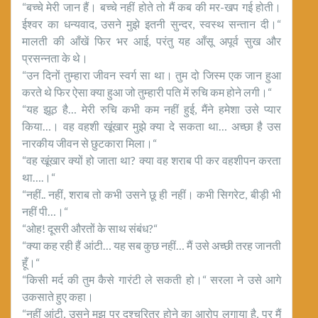
“बच्चे मेरी जान हैं। बच्चे नहीं होते तो मैं कब की मर-खप गई होती।
ईश्वर का धन्यवाद, उसने मुझे इतनी सुन्दर, स्वस्थ सन्तान दी।“
मालती की आँखें फिर भर आई, परंतु यह आँसू अपूर्व सुख और
प्रसन्नता के थे।
“उन दिनों तुम्हारा जीवन स्वर्ग सा था। तुम दो जिस्म एक जान हुआ
करते थे फिर ऐसा क्या हुआ जो तुम्हारी पति में रुचि कम होने लगी।“
“यह झूठ है… मेरी रुचि कभी कम नहीं हुई, मैंने हमेशा उसे प्यार
किया…। वह वहशी खूंखार मुझे क्या दे सकता था… अच्छा है उस
नारकीय जीवन से छुटकारा मिला।“
“वह खूंखार क्यों हो जाता था? क्या वह शराब पी कर वहशीपन करता
था….।“
“नहीं.. नहीं, शराब तो कभी उसने छू ही नहीं। कभी सिगरेट, बीड़ी भी
नहीं पी…।“
“ओह! दूसरी औरतों के साथ संबंध?“
“क्या कह रही हैं आंटी… यह सब कुछ नहीं… मैं उसे अच्छी तरह जानती
हूँ।“
“किसी मर्द की तुम कैसे गारंटी ले सकती हो।“ सरला ने उसे आगे
उकसाते हुए कहा।
“नहीं आंटी, उसने मुझ पर दुश्चरित्र होने का आरोप लगाया है, पर मैं