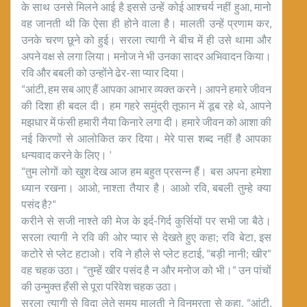
के साथ उनसे मिलने आई है इससे उन्हें कोई आश्चर्य नहीं हुआ, मानो
वह जानती थी कि ऐसा ही होने वाला है। मालती उन्हें प्रणाम कर,
उनके चरण छूने को हुई। सरला त्यागी ने बीच में ही उसे थामा और
अपने वक्ष से लगा लिया। मनोज ने भी उनका सादर अभिवादन किया।
रवि और बबली को उन्होंने ढेर-सा प्यार दिया।
“आंटी, हम सब आए हैं आपका आभार व्यक्त करने। आपने हमारे जीवन
की दिशा ही बदल दी। हम गहरे समुंद्री तूफान में डूब रहे थे, आपने
मझधार में फंसी हमारी नैया किनारे लगा दी। हमारे जीवन को आशा की
नई किरणों से आलोकित कर दिया। मेरे पास शब्द नहीं है आपका
धन्यवाद करने के लिए। ’
“तुम लोगों को खुश देख आज हम बहुत प्रसन्न हैं। बस अपना हमेशा
ध्यान रखना। आओ, नाश्ता तैयार है। आओ रवि, बबली तुम्हे क्या
पसंद है?“
करीने से सजी नाश्ते की मेज के इर्द-गिर्द कुर्सियों पर सभी जा बैठे।
सरला त्यागी ने रवि की ओर प्यार से देखते हुए कहा; रवि बेटा, इस
कटोरे से प्लेट हटाओ। रवि ने हौले से प्लेट हटाई, “बड़ी नानी; खीर“
वह चहक उठा। “तुम्हें खीर पसंद है न और मनोज को भी।“ उन पांचों
की उन्मुक्त हँसी से पूरा परिवेश चहक उठा।
सरला त्यागी से विदा लेते समय मालती ने विनम्रता से कहा, “आंटी,