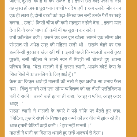
जाएगा, दूसरा विवाह भी कर सकता है। इससे उसे कोई परेशानी नहीं
वह मुक्त हो अपना पूरा ध्यान बच्चों पर दे पाएगी। अब उसके जीवन का
एक ही लक्ष्य है, दोनों बच्चों को पढ़ा-लिखा कर उन्हें उनके पैरों पर खड़े
करना… उन्हंे किसी चीज की कमी महसूस न होने देना… इतना प्यार
देना कि वे अपने पापा की कमी भी महसूस न कर सके।
तभी काॅलबेल बजी। उसने उठ कर द्वार खोला, सामने एक सौम्य और
संभ्रात-सी अधेड़ उम्र की महिला खड़ी थी। उसके चेहरे पर एक
हल्की-सी मुस्कान खेल रही थी। इससे पहले कि मालती उससे कुछ
पूछती, उसी महिला ने अपने स्वर में मिश्री-सी घोलते हुए अपना
परिचय दिया, “बेटा मालती मैं हूँ सरला त्यागी, आपके कोर्ट केस के
सिलसिले में कांउसलिंग के लिए आई हूँ।“
केस का जिक्र आते ही मालती की नसो मे एक अजीब-सा तनाव फैल
गया। किंतु सामने खड़े उस सौम्य व्यक्तित्व को वह तीखी प्रतिक्रिया
नहीं दे सकी। उसने उन्हें इतना ही कहा, “आइए न प्लीज, आइए अंदर
आइए।“
सरला त्यागी ने मालती के कमरे मे पड़े सोफे पर बैठते हुए कहा,
“बिटिया, तुम्हारे संघर्ष के निशान इस कमरे की हर चीज में झांक रहे हैं।
आज हमारी बेटियाँ कही कभी ं हार नहीं मानती।“
मालती ने पानी का गिलास थमाते हुए उन्हें आश्चर्य से देखा।