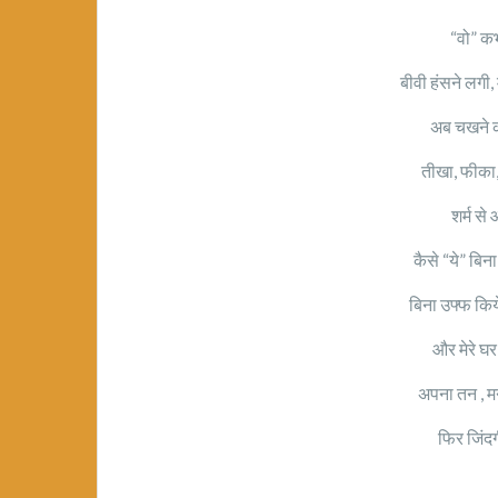
“वो” क
बीवी हंसने लगी, 
अब चखने क
तीखा, फीका,
शर्म से
कैसे “ये” बिन
बिना उफ्फ कि
और मेरे घर
अपना तन , मन
फिर जिंद