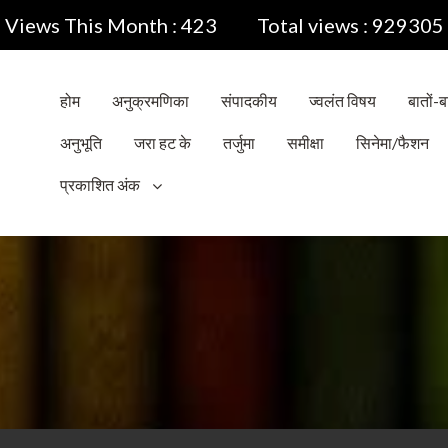
Views This Month : 423
Total views : 929305
होम
अनुक्रमणिका
संपादकीय
ज्वलंत विषय
बातों-बा
अनुभूति
जरा हट के
तर्जुमा
समीक्षा
सिनेमा/फैशन
प्रकाशित अंक