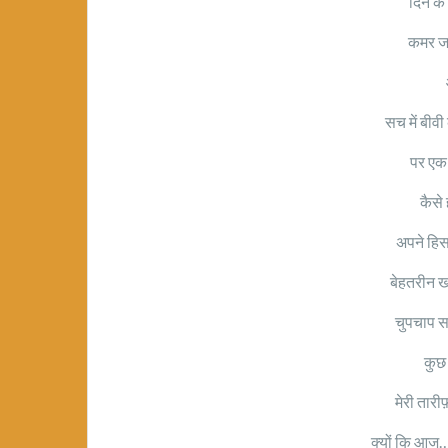
दिन के 
कमर जव
सच में बीव
पर एक प
कैसे
अपने हिसा
बेहतरीन ख
चुपचाप स
कुछ
मेरी तारी
क्यों कि आज….