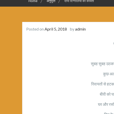
Home
अनुभूति
दीपा दिन्गोलिया की कविता
Posted on
April 5, 2018
by
admin
सुबह सुबह उठकर
कुछ अल
रिवायतों से हट
बीवी को घ
घर और रसो