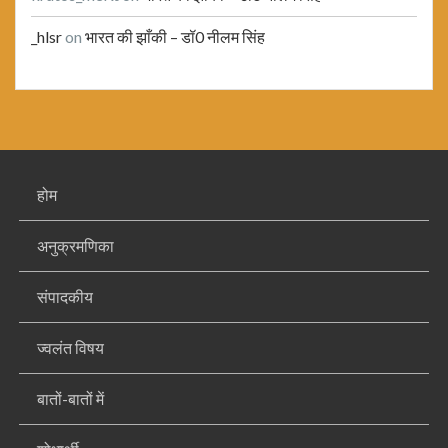
_hlsr
on
भारत की झाँकी – डॉ0 नीलम सिंह
होम
अनुक्रमणिका
संपादकीय
ज्वलंत विषय
बातों-बातों में