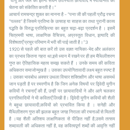
“वायु और जल की इतनी सघन उपस्थिति छायावाद में स्वाधीनता की
चेतना को संकेतित करती है।”
आचार्य रामचन्द्र शुक्ल का मानना है – “पन्त जी की पहली प्रौढ़ रचना
“पल्लव” है जिसमे प्रतिभा के उत्साह या साहस का तथा पुरानी काव्य
पद्धति के विरुद्ध प्रतिक्रिया का बहुत चढ़ा-बढ़ा प्रदर्शन है । इसमें
चित्रमयी भाषा, लाक्षणिक वैचित्र्य, अप्रस्तुत विधान, इत्यादि की
विशेषताएँ प्रचुर परिमाण में भरी सी पाई जाती है।”3
1920 से पहले की बात करें तो उस वक़्त नायिका-भेद और अलंकार
का प्रभाव कितना गहरा था,इसे ध्यान में रखने पर ही हम मैथिलीशरण
गुप्त का ऐतिहासिक महत्व समझ सकते हैं । उनके समय की कविता
अधिकतर समाजोन्मुख है । उसका उपयोगितावादी लक्ष्य बहुत स्पष्ट है
। उसका भावबोध अक्सर उथला विचार शक्तिक्षीण और भाषा असमर्थ
जान पड़ती है पर स्मरणीय है कि जिन अनेक विषयों पर द्विवेदी युगीन
कवियों ने रचनाएँ की हैं, उन्हीं पर छायावादियों ने और आगे चलकर
प्रगतिवादियों ने भी कविताएँ लिखी है। द्विवेदी युगीन कवियों की शैली
ने बहुधा छायावादी,कवियों को प्रभावित किया है । सनेही और
मैथिलीशरण गुप्त की झलक बहुत जगह निराला की रचनाओं से मिलती
है ।यह शैली अतिशय लाक्षणिकता से पीङित नहीं है,उसमे तत्सम
शब्दावली की अधिकता नहीं है, वह कवित्वपूर्ण शब्दों की आवृत्ति नहीं