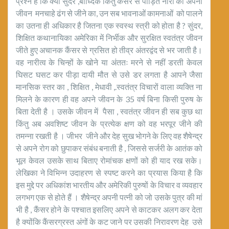
प्रश्न है कि क्या सुंदर ,बौध्दिक किंतु कैंसर से पीड़ित नारी को अपना
जीवन मनचाहे ढंग से जीने का, उन सब भावनाओं कामनाओं को पालने
का उतना ही अधिकार है जितना एक स्वस्थ स्त्री को होता है ? सुंदर,
शिक्षित कथानायिका अमेरिका में निर्भीक और सुरक्षित स्वतंत्र जीवन
जीते हुए अचानक कैंसर से ग्रसित हो तीव्र अंतरद्वंद से भर जाती है।
वह नारीत्व के चिन्हों के खोने या अंततः मरने से नहीं डरती केवल
घिसट घसट कर पीड़ा दायी मौत से उसे डर लगता है आपने जैसा
मानसिक स्तर का , शिक्षित , मेधावी ,.स्वतंत्र विचारों वाला व्यक्ति ना
मिलने के कारण ही वह अपने जीवन के 35 वर्ष बिना किसी पुरुष के
बिता देती है । उसके जीवन में पैसा , स्वतंत्र जीवन ही सब कुछ था
किंतु अब अवशिष्ट जीवन के प्रत्येक क्षण को वह भरपूर जीने की
तमन्ना रखती है । जीभर जीने और देह सुख भोगने के लिए वह शैषेन्द्र
से अपने रोग को छुपाकर संबंध बनाती है , जिससे सर्जरी के आतंक को
भूल केवल उसके साथ बिताए रोमांचक क्षणों को ही याद रख सके।
लेखिका ने विभिन्न उदाहरण से स्पष्ट करने का प्रयास किया है कि
इस मुद्दे पर अधिकांश भारतीय और अमेरिकी पुरुषों के विचार व व्यवहार
लगभग एक से होते हैं । शैषेन्द्र अपनी पत्नी को जो उसके पुत्र की मां
भी है , कैंसर होने के पश्चात इसलिए अपने से काटकर अलग कर देता
है क्योंकि कैंसरग्रस्त अंगों के कट जाने पर उसकी निरावरण देह उसे