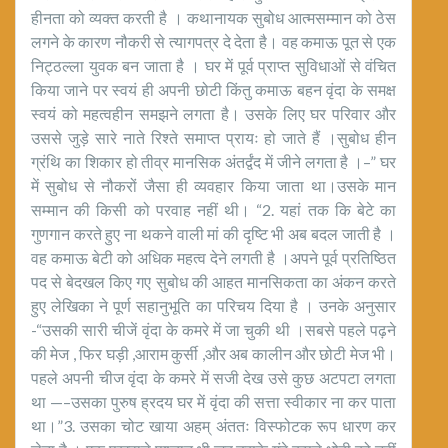
हीनता को व्यक्त करती है । कथानायक सुबोध आत्मसम्मान को ठेस
लगने के कारण नौकरी से त्यागपत्र दे देता है। वह कमाऊ पूत से एक
निट्ठल्ला युवक बन जाता है । घर में पूर्व प्राप्त सुविधाओं से वंचित
किया जाने पर स्वयं ही अपनी छोटी किंतु कमाऊ बहन वृंदा के समक्ष
स्वयं को महत्वहीन समझने लगता है। उसके लिए घर परिवार और
उससे जुड़े सारे नाते रिश्ते समाप्त प्रायः हो जाते हैं ।सुबोध हीन
ग्रंथि का शिकार हो तीव्र मानसिक अंतर्द्वंद में जीने लगता है ।–” घर
में सुबोध से नौकरों जैसा ही व्यवहार किया जाता था।उसके मान
सम्मान की किसी को परवाह नहीं थी। “2. यहां तक कि बेटे का
गुणगान करते हुए ना थकने वाली मां की दृष्टि भी अब बदल जाती है ।
वह कमाऊ बेटी को अधिक महत्व देने लगती है ।अपने पूर्व प्रतिष्ठित
पद से बेदखल किए गए सुबोध की आहत मानसिकता का अंकन करते
हुए लेखिका ने पूर्ण सहानुभूति का परिचय दिया है । उनके अनुसार
-“उसकी सारी चीजें वृंदा के कमरे में जा चुकी थी ।सबसे पहले पढ़ने
की मेज , फिर घड़ी ,आराम कुर्सी ,और अब कालीन और छोटी मेज भी।
पहले अपनी चीज वृंदा के कमरे में सजी देख उसे कुछ अटपटा लगता
था —–उसका पुरुष ह्रदय घर में वृंदा की सत्ता स्वीकार ना कर पाता
था।”3. उसका चोट खाया अहम् अंततः विस्फोटक रूप धारण कर