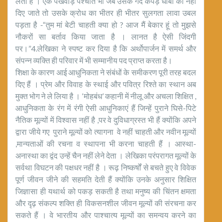
लेता है । एक पखवाड़े पश्चात भी जब उसके गंदे कपड़े धोबी को नहीं
दिए जाते तो उसके क्रोध का भीतर ही भीतर सुलगता लावा उबल
पड़ता है -“तुम मां बेटी चाहती क्या हो ? आज मैं बेकार हूं तो मुझसे
नौकरों सा बर्ताव किया जाता है । लानत है ऐसी जिंदगी
पर।”4.लेखिका ने स्पष्ट कर दिया है कि अर्थोपार्जन में समर्थ और
संपन्न व्यक्ति ही परिवार में भी सम्मानीय पद प्राप्त करता है।
शिक्षा के कारण आई आधुनिकता ने संबंधों के समीकरण पूरी तरह बदल
दिए हैं । प्रेम और विवाह के स्थाई और पवित्र रिश्ते का स्थान अब
मुक्त भोग ने ले लिया है । ‘मोहबंध’ कहानी में नीलू और अचला शिक्षित ,
आधुनिकता के रंग में रंगी ऐसी आधुनिकाएं हैं जिन्हें पुराने घिसे-पिटे
नैतिक मूल्यों में विश्वास नहीं है ,पर वे दुविधाग्रस्त भी हैं क्योंकि अपने
द्वारा जीये गए पुराने मूल्यों को त्यागना वे नहीं चाहती और नवीन मूल्यों
,मान्यताओं की रचना व स्थापना भी करना चाहती हैं । आस्था-
अनास्था का द्वंद उन्हें चैन नहीं लेने देता । लेखिका परंपरागत मूल्यों के
सर्वथा विघटन की पक्षधर नहीं है । रूढ़ निष्कर्षों से बचते हुए वे विवेक
पूर्ण जीवन जीने की सहमति देती हैं क्योंकि उनके अनुसार शिक्षित
जिज्ञासा ही यथार्थ को पकड़ सकती है तथा मनुष्य की चिंतन क्षमता
और दृढ़ संकल्प शक्ति ही विकसनशील जीवन मूल्यों की संरचना कर
सकते हैं । वे भारतीय और पाश्चात्य मूल्यों का समन्वय करने का