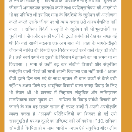
लौटने की ललक है । भारतीयों का परिवर्तित ना होने वाला , दूसरों के
जीवन में अनावश्यक हस्तक्षेप करने तथा परछिद्रान्वेषण की आदतों से
भी वह परिचित थी इसलिए मामा के विदेशियों के खुलेपन की आलोचना
करते-करते उसके जीवन पर भी व्यंग्य करना उसे आश्चर्यचकित नहीं
करता । राधिका विदेशी संस्कृति के खुलेपन की भी भुक्तभोगी रह
चुकी थी । डैन और उसकी पत्नी के टूटते संबंधों को देख वह समझ गई
थी कि वहां साथी बदलना एक आम बात थी ।वहां के भागते-दौड़ते
जीवन में व्यक्ति की स्थिति एक निरंतर चलते रहने वाले यंत्र की होती
है। उसे स्वयं अपने या दूसरों के गिरेबान में झांकने का ना समय था ना
जिज्ञासा । मामा से कहीं बढ़ कर संकीर्ण विचारों और संकुचित
मनोवृत्ति वाली रिश्ते की भाभी अपनी जिज्ञासा दबा नहीं पाती-” अच्छा
बीवी इतने दिन उस मर्द के साथ रहकर भी बाल बच्चों से कैसे बची
रहीं?”9.अक्षय जिसे वह आधुनिक विचारों वाला समझ विवाह के लिए
भी तैयार थी भी वास्तव में निहायत संकुचित और रूढिग्रस्त
मानसिकता वाला युवक था । राधिका के विवाह संबंधी विचारों को
जानने के बाद वह उसके समान ही स्पष्ट शब्दों में अपनी अस्वीकृति
व्यक्त करता है -“लड़की परिस्थितियों का शिकार हो गई उसे
सहानुभूति है पर वह दूसरे का उच्छिष्ट नही स्वीकारेगा।” 10. राधिका
सोचती है कि पिता हो या मामा ,भाभी या अक्षय ऐसे संकुचित और गलीच