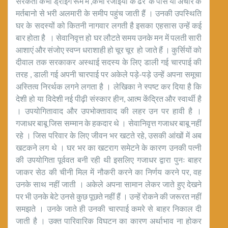
सरकती कभी ड्राइंग रूम में ,कभी रजाइयों के ढेर के पास या अचार के
मर्तबानो से भरी अलमारी के समीप पहुंच जाती हैं । उनकी उपस्थिति
घर के सदस्यों को कितनी नागवार लगती है इसका एहसास उन्हें कई
बार होता है । सेवानिवृत्त हो घर लौटते समय उनके मन में पलती सारी
आशाएं और संजोए स्वप्न धराशाही हो चूर चूर हो जाते हैं । कुर्सियों को
दीवाल तक सरकाकर अस्थाई सदस्य के लिए डाली गई चारपाई की
तरह , डाली गई अपनी चारपाई पर अकेले पड़े-पड़े उन्हें अपना समूचा
अस्तित्व निरर्थक लगने लगता है । लेखिका ने स्पष्ट कर दिया है कि
देशी हो या विदेशी नई पीढ़ी संस्कार हीन, आत्म केंद्रित और स्वार्थी है
। उपयोगितावाद और उपभोक्तावाद की लहर उन पर हावी है ।
गजाधर बाबू जिस सम्मान के हकदार थे । सेवानिवृत्त गजाधर बाबू नहीं
रहे । जिस परिवार के लिए जीवन भर खटते रहे, उसकी आंखों में अब
खटकने लग थे । घर भर का खटराग समेटने के कारण उनकी पत्नी
की उपयोगिता पूर्ववत बनी रही थी इसलिए गजाधर द्वारा पुनः बाहर
जाकर सेठ की चीनी मिल में नौकरी करने का निर्णय करने पर, वह
उनके साथ नहीं जाती । अकेले अपना सामान लेकर जाते हुए देखने
पर भी उनके बेटे उनसे कुछ पूछते नहीं हैं । उन्हें रोकने की जरूरत नहीं
समझते । उनके जाते ही उनकी चारपाई कमरे से बाहर निकाल दी
जाती है । उक्त पारिवारिक विघटन का कारण अर्थाभाव ना होकर