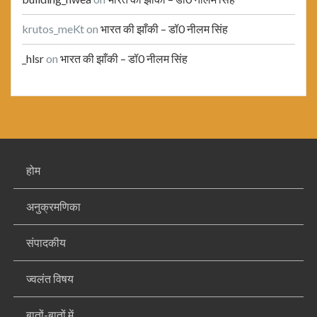
krutos_meKt
on
भारत की झाँकी – डॉ0 नीलम सिंह
_hlsr
on
भारत की झाँकी – डॉ0 नीलम सिंह
होम
अनुक्रमणिका
संपादकीय
ज्वलंत विषय
बातों-बातों में