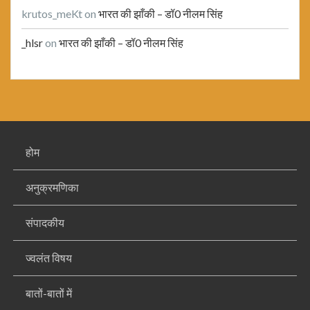
krutos_meKt
on
भारत की झाँकी – डॉ0 नीलम सिंह
_hlsr
on
भारत की झाँकी – डॉ0 नीलम सिंह
होम
अनुक्रमणिका
संपादकीय
ज्वलंत विषय
बातों-बातों में