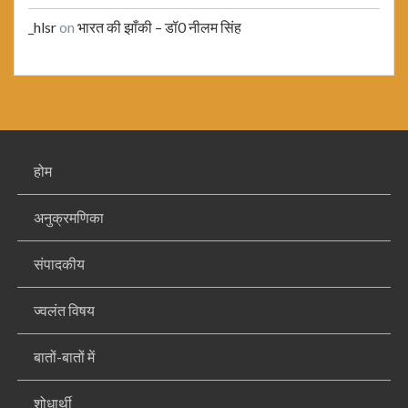
_hlsr
on
भारत की झाँकी – डॉ0 नीलम सिंह
होम
अनुक्रमणिका
संपादकीय
ज्वलंत विषय
बातों-बातों में
शोधार्थी