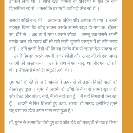
झाँकने लगी थी । सीधे खड़े चिमनी के अवशेषों में धूल के कण
झिलमिला रहे थे । मलबे के ढेर यहाँ-वहाँ पड़े ऊँघ रहे थे ।
उसकी आँखें बन्द थीं । अचानक अँधेरा और अधिक हो गया । उसने
महसूस किया कि कोई आकर उसके सामने खड़ा हो गया था, धुँधला
सा, धीरे से । अब तो मैं गया ! उसने सोचा । परन्तु जब उसने अपनी
पलकें जरा सी ऊपर कीं तो उसे फटी-पुरानी पतलून में दो टाँगें नजर
आईं । टाँगें इतनी टेढ़ी थीं कि वह उनके बीच से सामने देख सकता था
। उसने हिम्मत करके अपनी नजरें थोड़ी और ऊपर कीं तो एक अधेड़
आदमी को खड़ा पाया । उसके हाथ में एक चाकू था और एक टोकरी
थी । उँगलियों में थोड़ी मिट्टी लगी थी ।
तुम यहाँ सो रहे हो ना ? आदमी ने ऊपर से ही उसके बिखरे बालों को
देखते हुए पूछा । युर्गन ने आदमी की टाँगों के बीच से सामने सूरज की
ओर देखा और बोला: नहीं, मैं सो नहीं रहा हूँ । मैं यहाँ निगरानी कर रहा
हूँ । आदमी ने सिर हिलाते हुए कहा: अच्छा, तो शायद इसीलिए तुमने
यह बड़ा सा डंडा अपने पास रखा हुआ है ?
हाँ, युर्गन ने उत्साहित होते हुए कहा और डंडे को मजबूती से पकड़ लिया
।