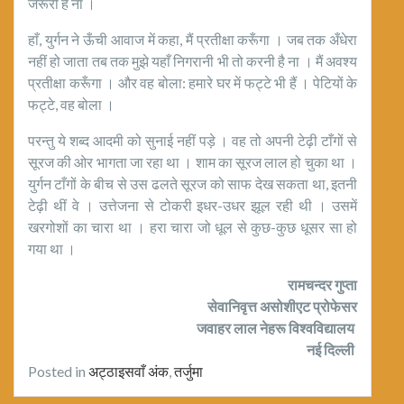
जरूरी है ना ।
हाँ, युर्गन ने ऊँची आवाज में कहा, मैं प्रतीक्षा करूँगा । जब तक अँधेरा
नहीं हो जाता तब तक मुझे यहाँ निगरानी भी तो करनी है ना । मैं अवश्य
प्रतीक्षा करूँगा । और वह बोला: हमारे घर में फट्टे भी हैं । पेटियों के
फट्टे, वह बोला ।
परन्तु ये शब्द आदमी को सुनाई नहीं पड़े । वह तो अपनी टेढ़ी टाँगों से
सूरज की ओर भागता जा रहा था । शाम का सूरज लाल हो चुका था ।
युर्गन टाँगों के बीच से उस ढलते सूरज को साफ देख सकता था, इतनी
टेढ़ी थीं वे । उत्तेजना से टोकरी इधर-उधर झूल रही थी । उसमें
खरगोशों का चारा था । हरा चारा जो धूल से कुछ-कुछ धूसर सा हो
गया था ।
रामचन्दर गुप्ता
सेवानिवृत्त असोशीएट प्रोफेसर
जवाहर लाल नेहरू विश्वविद्यालय
नई दिल्ली
Posted in
अट्ठाइसवाँ अंक
,
तर्जुमा