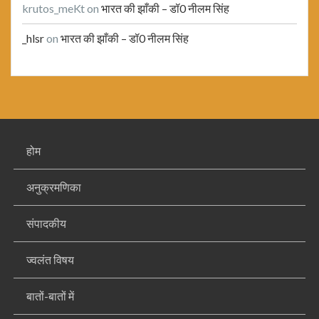
krutos_meKt
on
भारत की झाँकी – डॉ0 नीलम सिंह
_hlsr
on
भारत की झाँकी – डॉ0 नीलम सिंह
होम
अनुक्रमणिका
संपादकीय
ज्वलंत विषय
बातों-बातों में