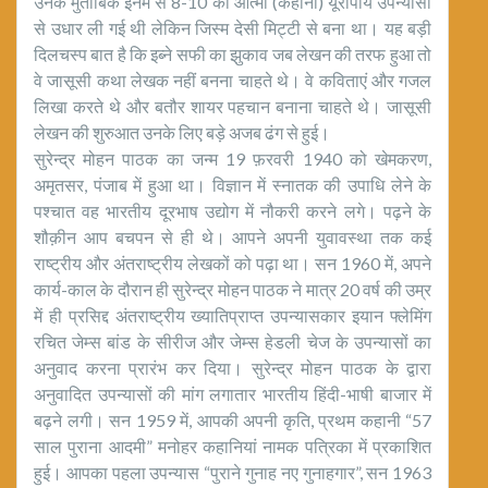
उनके मुताबिक इनमें से 8-10 की आत्मा (कहानी) यूरोपीय उपन्यासों
से उधार ली गई थी लेकिन जिस्म देसी मिट्टी से बना था। यह बड़ी
दिलचस्प बात है कि इब्ने सफी का झुकाव जब लेखन की तरफ हुआ तो
वे जासूसी कथा लेखक नहीं बनना चाहते थे। वे कविताएं और गजल
लिखा करते थे और बतौर शायर पहचान बनाना चाहते थे। जासूसी
लेखन की शुरुआत उनके लिए बड़े अजब ढंग से हुई।
सुरेन्द्र मोहन पाठक का जन्म 19 फ़रवरी 1940 को खेमकरण,
अमृतसर, पंजाब में हुआ था। विज्ञान में स्नातक की उपाधि लेने के
पश्चात वह भारतीय दूरभाष उद्योग में नौकरी करने लगे। पढ़ने के
शौक़ीन आप बचपन से ही थे। आपने अपनी युवावस्था तक कई
राष्ट्रीय और अंतराष्ट्रीय लेखकों को पढ़ा था। सन 1960 में, अपने
कार्य-काल के दौरान ही सुरेन्द्र मोहन पाठक ने मात्र 20 वर्ष की उम्र
में ही प्रसिद्द अंतराष्ट्रीय ख्यातिप्राप्त उपन्यासकार इयान फ्लेमिंग
रचित जेम्स बांड के सीरीज और जेम्स हेडली चेज के उपन्यासों का
अनुवाद करना प्रारंभ कर दिया। सुरेन्द्र मोहन पाठक के द्वारा
अनुवादित उपन्यासों की मांग लगातार भारतीय हिंदी-भाषी बाजार में
बढ़ने लगी। सन 1959 में, आपकी अपनी कृति, प्रथम कहानी “57
साल पुराना आदमी” मनोहर कहानियां नामक पत्रिका में प्रकाशित
हुई। आपका पहला उपन्यास “पुराने गुनाह नए गुनाहगार”, सन 1963