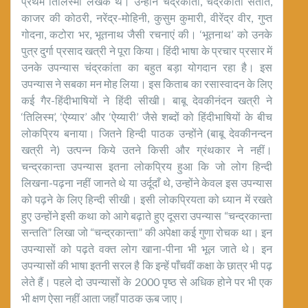
प्रथम तिलिस्मी लेखक थे। उन्होने चंद्रकांता, चंद्रकांता संतति,
काजर की कोठरी, नरेंद्र-मोहिनी, कुसुम कुमारी, वीरेंद्र वीर, गुप्त
गोदना, कटोरा भर, भूतनाथ जैसी रचनाएं की। ‘भूतनाथ’ को उनके
पुत्र दुर्गा प्रसाद खत्री ने पूरा किया। हिंदी भाषा के प्रचार प्रसार में
उनके उपन्यास चंद्रकांता का बहुत बड़ा योगदान रहा है। इस
उपन्यास ने सबका मन मोह लिया। इस किताब का रसास्वादन के लिए
कई गैर-हिंदीभाषियों ने हिंदी सीखी। बाबू देवकीनंदन खत्री ने
‘तिलिस्म’, ‘ऐय्यार’ और ‘ऐय्यारी’ जैसे शब्दों को हिंदीभाषियों के बीच
लोकप्रिय बनाया। जितने हिन्दी पाठक उन्होंने (बाबू देवकीनन्दन
खत्री ने) उत्पन्न किये उतने किसी और ग्रंथकार ने नहीं।
चन्द्रकान्ता उपन्यास इतना लोकप्रिय हुआ कि जो लोग हिन्दी
लिखना-पढ़ना नहीं जानते थे या उर्दूदाँ थे, उन्होंने केवल इस उपन्यास
को पढ़ने के लिए हिन्दी सीखी। इसी लोकप्रियता को ध्यान में रखते
हुए उन्होंने इसी कथा को आगे बढ़ाते हुए दूसरा उपन्यास “चन्द्रकान्ता
सन्तति” लिखा जो “चन्द्रकान्ता” की अपेक्षा कई गुणा रोचक था। इन
उपन्यासों को पढ़ते वक्त लोग खाना-पीना भी भूल जाते थे। इन
उपन्यासों की भाषा इतनी सरल है कि इन्हें पाँचवीं कक्षा के छात्र भी पढ़
लेते हैं। पहले दो उपन्यासों के 2000 पृष्ठ से अधिक होने पर भी एक
भी क्षण ऐसा नहीं आता जहाँ पाठक ऊब जाए।