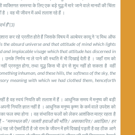
ी व्यक्तिगत समस्या के लिए एक बड़े युद्ध में मारे जाने वाले मानवों की चिंता
 है । वह भी जीवन में अर्थ तलाश रहे हैं ।
्भ हैं”(3)
इशारा कर रहे प्रतीत होते हैं जिसके विषय में अल्बेयर कामू ने ‘द मिथ ऑफ
is the absurd universe and that attitude of mind which lights
ged and implacable visage which that attitude has discerned in
 । उनके निर्णय ना ले पाने की स्थति में भी दिखाई देती है । जहाँ राम को
ीं प्रस्तुत होगा, तथा युद्ध किस भी ढंग से शुभ नहीं हो सकता है वहीं
something inhuman, and these hills, the softness of the sky, the
illusory meaning with which we had clothed them, henceforth
हीं है वह स्वयं नियति की तलाश में हैं । आधुनिक समय में मनुष्य की बड़ी
 अपनी नियति ज्ञात नहीं है । आधुनिक मनुष्य कृष्ण के कर्म वाले उपदेश को
ि इसका फल क्या होगा । वह संभावित फलों को लेकर आशंकित मात्र रहता है
ैं –
“मरुस्थल की / जलती हवाओं की भाँति / असत्कारित / अवांछित / हर
6)
यह जो ऐब्सर्डिटी है जो राम के जीवन में हमें दिखाई पड़ती है वह ठीक आगे