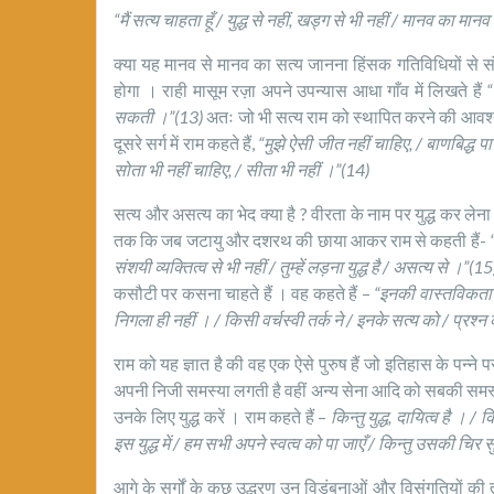
“मैं सत्य चाहता हूँ / युद्ध से नहीं, खड्ग से भी नहीं / मानव का मानव
क्या यह मानव से मानव का सत्य जानना हिंसक गतिविधियों से संभव ह
होगा । राही मासूम रज़ा अपने उपन्यास आधा गाँव में लिखते हैं
“
सकती ।”(13)
अतः जो भी सत्य राम को स्थापित करने की आवश्यक
दूसरे सर्ग में राम कहते हैं,
“मुझे ऐसी जीत नहीं चाहिए, / बाणबिद्ध 
सोता भी नहीं चाहिए, / सीता भी नहीं ।”(14)
सत्य और असत्य का भेद क्या है ? वीरता के नाम पर युद्ध कर ले
तक कि जब जटायु और दशरथ की छाया आकर राम से कहती हैं-
संशयी व्यक्तित्व से भी नहीं / तुम्हें लड़ना युद्ध है / असत्य से ।”(1
कसौटी पर कसना चाहते हैं । वह कहते हैं –
“इनकी वास्तविकता क
निगला ही नहीं । / किसी वर्चस्वी तर्क ने / इनके सत्य को / प्रश्न
राम को यह ज्ञात है की वह एक ऐसे पुरुष हैं जो इतिहास के पन्ने प
अपनी निजी समस्या लगती है वहीं अन्य सेना आदि को सबकी समस्या 
उनके लिए युद्ध करें । राम कहते हैं –
किन्तु युद्ध, दायित्व है । /
इस युद्ध में / हम सभी अपने स्वत्व को पा जाएँ / किन्तु उसकी चिर सु
आगे के सर्गों के कुछ उद्धरण उन विडंबनाओं और विसंगतियों की 