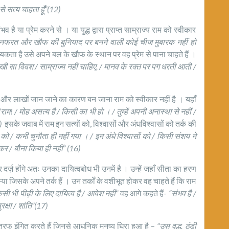
 से सत्य चाहता हूँ”(12)
ै या प्रेम करने से । या युद्ध द्वारा प्राप्त साम्राज्य राम को स्वीकार
नफरत और खौफ की बुनियाद पर बनने वाली कोई चीज मुबारक नहीं हो
ता है उसे अपने बल के खौफ के स्थान पर वह प्रेम से पाना चाहते हैं ।
पाखी सा विवश / साम्राज्य नहीं चाहिए, / मानव के रक्त पर पग धरती आती /
ना और लाखों जान जाने का कारण बन जाना राम को स्वीकार नहीं है । यहाँ
“राम! / मोह असत्य है / किसी का भी हो । / तुम्हें अपनी अनास्था से नहीं /
5)
इसके जवाब में राम इन सत्यों को, विश्वासों और अंधविश्वासों को तर्क की
ो / कभी चुनौता ही नहीं गया । / इन अंधे विश्वासों को / किसी संशय ने
 कर / बौना किया ही नहीं” (16)
र दर्ज़ होंगे अतः उनका दायित्वबोध भी उनमें है । उन्हें जहाँ सीता का हरण
जिसके अपने तर्क हैं । उन तर्कों के वशीभूत होकर वह चाहते हैं कि राम
 किसी भी पीढ़ी के लिए दायित्व है / आवेश नहीं”
वह आगे कहते हैं-
“संभव है /
रक्षा / शांति”(17)
तरफ इंगित करते हैं जिनसे आधुनिक मनुष्य घिरा हुआ है –
“उस वृद्ध, ठंडी