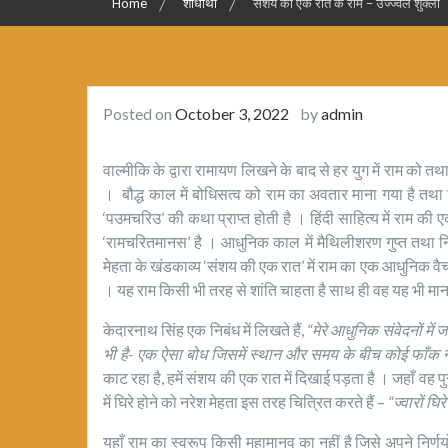
Home
शोधार्थी
संशय की एक रात के राम – उज्ज्वल शुक्ला
Posted on
October 3, 2022
by
admin
वाल्मीकि के द्वारा रामायण लिखने के बाद से हर युग में राम क
। बौद्ध काल में बोधिसत्व को राम का अवतार माना गया है तथा जात
‘पउमचरिउ’ की कथा प्राप्त होती है । हिंदी साहित्य में राम की ए
‘रामचरितमानस’ है । आधुनिक काल में मैथिलीशरण गुप्त तथा निर
मेहता के खंडकाव्य ‘संशय की एक रात’ में राम का एक आधुनिक वैचारिक
। यह राम किसी भी तरह से शांति चाहता है साथ ही वह यह भी मानता 
केदारनाथ सिंह एक निबंध में लिखते हैं,
“मेरे आधुनिक संवेदनों मे
भी है- एक ऐसा बोध जिसमें स्थान और समय के बीच कोई फाँक न
काट रहा है, हमें संशय की एक रात में दिखाई पड़ता है । जहाँ वह पुर
में घिरे होने को नरेश मेहता इस तरह चित्रित करते हैं –
“ज्वारों घिर
यहाँ राम का स्वरूप किसी महामानव का नहीं है जिसे अपने निर्णयों