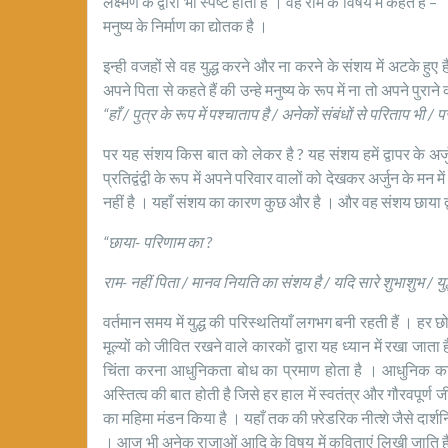
लक्ष्मण के द्वारा भी स्पष्ट होती है । वह राम के विषय में कहते हैं –
“
मनुष्य के निर्माण का द्योतक है ।
इन्ही वजहों से वह युद्ध करने और ना करने के संशय में अटके हुए ह
अपने पिता से कहते हैं की उन्हे मनुष्य के रूप में ना तो अपने पुर
“हाँ / पुत्र के रूप में पश्चाताप है / अनेकों संबंधों से परिताप भी 
पर यह संशय किस बात को लेकर है ? यह संशय हमें द्वापर के अर्ज
प्रतिद्वंद्वी के रूप में अपने परिवार वालों को देखकर अर्जुन के मन म
नहीं है । यहाँ संशय का कारण कुछ और है । और वह संशय छाया द्वार
“छाया- परिणाम का ?
राम- नहीं पिता / मानव नियति का संशय है / यदि सारे शुभाशुभ / युद्धो
वर्तमान समय में युद्ध की परिस्थतियाँ लगभग बनी रहती हैं । हर 
मूल्यों को जीवित रखने वाले कारकों द्वारा यह ध्यान में रखा जाता है
चिंता करना आधुनिकता बोध का प्रमाण होता है । आधुनिक कविता
अस्तित्व की बात होती है जिसे हर हाल में स्वतंत्र और गौरवपूर्ण जीने
का महिमा मंडन किया है । यहाँ तक की फ़्रेडरिक नीत्शे जैसे दार्शनि
। आज भी अनेक राजाओं आदि के विषय में कविताएं लिखी जाति हैं ज