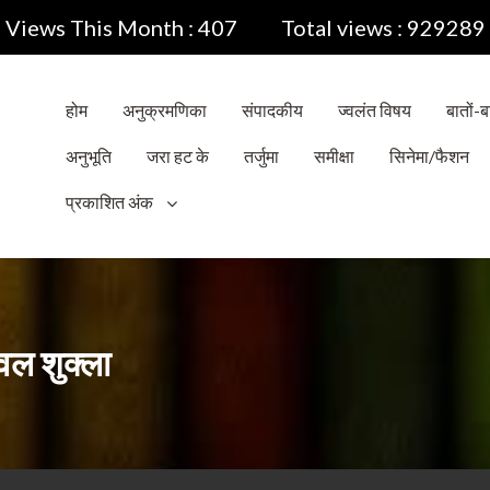
Views This Month : 407
Total views : 929289
होम
अनुक्रमणिका
संपादकीय
ज्वलंत विषय
बातों-बा
अनुभूति
जरा हट के
तर्जुमा
समीक्षा
सिनेमा/फैशन
प्रकाशित अंक
वल शुक्ला