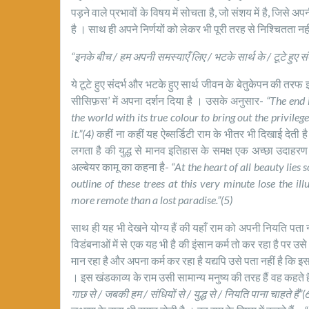
पड़ने वाले प्रभावों के विषय में सोचता है, जो संशय में है, जिसे अपन
है । साथ ही अपने निर्णयों को लेकर भी पूरी तरह से निश्चितता नहीं
“इनके बीच / हम अपनी समस्याएँ लिए / भटके सार्थ के / टूटे हुए संदर
ये टूटे हुए संदर्भ और भटके हुए सार्थ जीवन के बेतुकेपन की तरफ 
सीसिफ़स’ में अपना दर्शन दिया है । उसके अनुसार-
“
The end 
the world with its true colour to bring out the privile
it.”
(4)
कहीं ना कहीं यह ऐब्सर्डिटी राम के भीतर भी दिखाई देती है
लगता है की युद्ध से मानव इतिहास के समक्ष एक अच्छा उदाहरण नह
अल्बेयर कामू का कहना है-
“
At the heart of all beauty lies 
outline of these trees at this very minute lose the 
more remote than a lost paradise.”
(5)
साथ ही यह भी देखने योग्य हैं की यहाँ राम को अपनी नियति पता न
विडंबनाओं में से एक यह भी है की इंसान कर्म तो कर रहा है पर उसे
मान रहा है और अपना कर्म कर रहा है यद्यपि उसे पता नहीं है क
। इस खंडकाव्य के राम उसी सामान्य मनुष्य की तरह हैं वह कहते ह
गाछ से / जबकी हम / संधियों से / युद्ध से / नियति पाना चाहते हैं”(