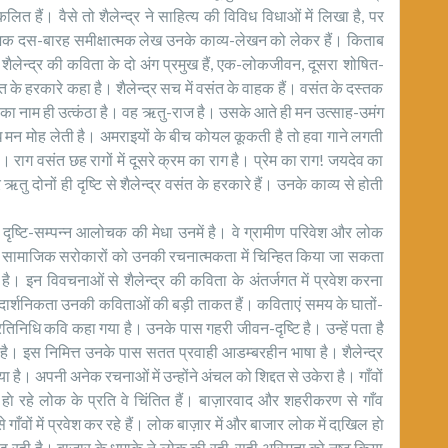
ैं। वैसे तो शैलेन्द्र ने साहित्य की विविध विधाओं में लिखा है, पर
ंभिक दस-बारह समीक्षात्मक लेख उनके काव्य-लेखन को लेकर हैं। किताब
ै। शैलेन्द्र की कविता के दो अंग प्रमुख हैं, एक-लोकजीवन, दूसरा शोषित-
 के हरकारे कहा है। शैलेन्द्र सच में वसंत के वाहक हैं। वसंत के दस्तक
त का नाम ही उत्कंठा है। वह ऋतु-राज है। उसके आते ही मन उत्साह-उमंग
ध मन मोह लेती है। अमराइयों के बीच कोयल कूकती है तो हवा गाने लगती
राग वसंत छह रागों में दूसरे क्रम का राग है। प्रेम का राग! जयदेव का
ऋतु दोनों ही दृष्टि से शैलेन्द्र वसंत के हरकारे हैं। उनके काव्य से होती
 दृष्टि-सम्पन्न आलोचक की मेधा उनमें है। वे ग्रामीण परिवेश और लोक
के सामाजिक सरोकारों को उनकी रचनात्मकता में चिन्हित किया जा सकता
है। इन विवचनाओं से शैलेन्द्र की कविता के अंतर्जगत में प्रवेश करना
 दार्शनिकता उनकी कविताओं की बड़ी ताकत हैं। कविताएं समय के घातों-
प्रतिनिधि कवि कहा गया है। उनके पास गहरी जीवन-दृष्टि है। उन्हें पता है
है। इस निमित्त उनके पास सतत प्रवाही आडम्बरहीन भाषा है। शैलेन्द्र
है। अपनी अनेक रचनाओं में उन्होंने अंचल को शिद्दत से उकेरा है। गाँवों
त हाे रहे लोक के प्रति वे चिंतित हैं। बाज़ारवाद और शहरीकरण से गाँव
े गाँवों में प्रवेश कर रहे हैं। लोक बाज़ार में और बाजार लोक में दाखि़ल हाे
िकुड़ रही है। बाज़ार के धमाके ने लोक की रही-सही अस्मिता को नष्ट किया