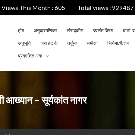
Views This Month : 605
Total views : 929487
होम
अनुक्रमणिका
संपादकीय
ज्वलंत विषय
बातों-बा
अनुभूति
जरा हट के
तर्जुमा
समीक्षा
सिनेमा/फैशन
प्रकाशित अंक
 आख्यान – सूर्यकांत नागर