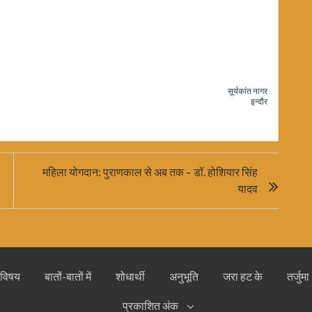
सूर्यकांत नागर
इन्दौर
महिला योगदान: पुराणकाल से अब तक – डॉ. होशियार सिंह
यादव
 विषय
बातों-बातों में
शोधार्थी
अनुभूति
जरा हट के
तर्जुमा
प्रकाशित अंक