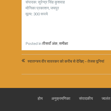
संपादक: सुरेन्द्र सिंह कुशवाह
मोनिका प्रकाशन, जयपुर
मूल्य: 300 रूपये
Posted in
तीसवाँ अंक
,
समीक्षा
Post
स्वातन्त्र्य वीर सावरकर को करीब से देखिए – तेजस पूनियां
navigation
होम
अनुक्रमणिका
संपादकीय
ज्वलंत