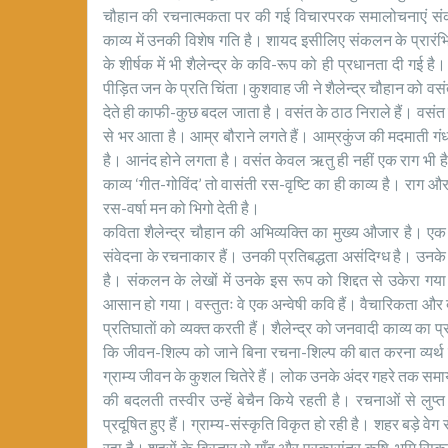
चौहान की रचनात्मकता पर की गई विचारपरक समालोचनाएं संकलित ह
काव्य में उनकी विशेष गति है। शायद इसीलिए संकलन के प्रार
के शीर्षक में भी शैलेन्द्र के कवि-रूप को ही प्रधानता दी गई ह
पीड़ित जन के प्रति चिंता।कुशवाह जी ने शैलेन्द्र चौहान को वसंत
देते ही काफी-कुछ बदल जाता है। वसंत के ठाठ निराले हैं। वसं
से भर आता है। आम्र बौराने लगते हैं। आम्रकुंज की मदमाती गं
है। आनंद होने लगता है। वसंत केवल ऋतु ही नहीं एक राग भी है। 
काव्य ‘गीत-गोविंद’ तो वासंती रस-वृष्टि का ही काव्य है। राग और 
रस-वर्षा मन को भिगो देती है।
कविता शैलेन्द्र चौहान की अभिव्यक्ति का मुख्य औजार है। एक
संवेदना के रचनाकार हैं। उनकी प्रतिबद्धता असंदिग्ध है। उन
है। संकलन के लेखों में उनके इस रूप को शिद्दत से उकेरा गया 
आसान हो गया। वस्तुतः वे एक अन्वेषी कवि हैं। वैचारिकता और
प्रतिघाताें को व्यक्त करती हैं। शैलेन्द्र को जनवादी काव्य का 
कि जीवन-शिल्प को जाने बिना रचना-शिल्प की बात करना व्यर्थ 
ग्राम्य जीवन के कुशल चितेरे हैं। लोक उनके अंदर गहरे तक समाया 
की बदलती तस्वीर उन्हें बेचैन किये रहती है। रचनाओं से लुप्
प्रदूषित हुए हैं। ग्राम्य-संस्कृति विकृत हो रही है। शहर बड़े वेग स
रहा है। शहरों के विस्तार से गाँव और प्रकारांतर कृषि-भूमि स