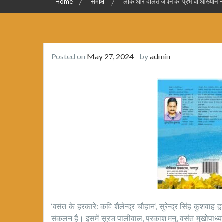
Home
समीक्षा
लाेक और दलित जीवन का प्रभावी आख्यान – स
Posted on
May 27, 2024
by
admin
‘वसंत के हरकारे: कवि शैलेन्द्र चौहान’, सुरेन्द्र सिंह कुशवाह द्
संकलन है। इसमें सूरज पालीवाल, प्रकाश मनु, वसंत मुखोपाध्याय, अभ