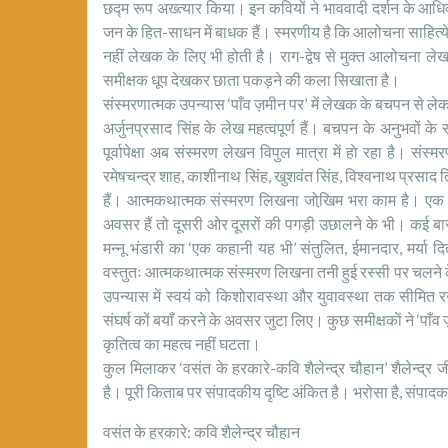
छद्म रूप अख्त्यार किया। इन कवियों ने भाववादी दर्शन के आध
जन के हित-साधन में बाधक हैं। स्मरणीय है कि आलोचना साहित
नहीं लेखक के लिए भी होती है। राग-द्वेष से मुक्त आलोचना ल
समीक्षक धूप देखकर छाता पकड़ने की कला सिखाता है।
संस्मरणात्मक उपन्यास ‘पाँव ज़मीन पर’ में लेखक के बचपन से लेकर
अर्जुनप्रसाद सिंह के लेख महत्वपूर्ण हैं। बचपन के अनुभवों के 
पूर्वापेक्षा अब संस्मरण लेखन विपुल मात्रा में हाे रहा है। संस
रमेषचन्द्र शाह, काशीनाथ सिंह, खुशवंत सिंह, विश्वनाथ प्रसाद तिव
हैं। आत्मकथात्मक संस्मरण लिखना जोखि़म भरा काम है। एक अत
अवसर हैं तो दूसरी ओर दूसरों की पगड़ी उछालने के भी। कई ब
मन्नू भंडारी का ‘एक कहानी यह भी’ संतुलित, ईमानदार, मर्या द
वस्तुतः आत्मकथात्मक संस्मरण लिखना तनी हुई रस्सी पर चलने के
उपन्यास में स्वयं को किशोरावस्था और युवावस्था तक सीमित र
संघर्ष कों बयाँ करने के अवसर जुटा लिए। कुछ समीक्षकाें ने ‘पाँ
कृतित्व का महत्व नहीं घटता।
कुल मिलाकर ‘वसंत के हरकारे-कवि शैलेन्द्र चौहान’ शैलेन्द्र जी
है। पूरी किताब पर संपादकीय दृष्टि अंकित है। भरोसा है, संप
वसंत के हरकारे: कवि शैलेन्द्र चौहान