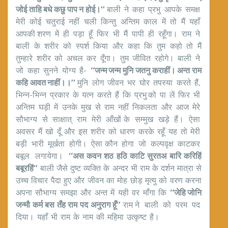
जोई ताहि बधे कछु पाप न होई।’’
बाली ने कहा प्रभु आपके समक्ष
मेरी कोई चतुराई नहीं चली किन्तु अन्तिम काल में तो मैं यहाँ
आपकी शरण में ही पड़ा हूँ फिर भी मैं पापी ही रहूँगा। राम ने
बाली के शरीर को स्पर्श किया और कहा कि तुम कहो तो मैं
तुम्हारे शरीर को अचल कर दूँगा। तुम जीवित रहोगे। बाली ने
जो कहा सुनने योग्य है-
‘‘जन्म जन्म मुनि जतनु कराहीं। अन्त राम
कहि आवत नाहीं।।’’
मुनि लोग जीवन भर घोर तपस्या करते हैं,
भिन्न-भिन्न प्रकार के यत्न करते हैं कि प्रभु को पा लें फिर भी
अन्तिम घड़ी में उनके मुख से राम नहीं निकलता और आज मेरे
सौभाग्य से साक्षात् राम मेरी आँखों के सम्मुख खड़े हैं। ऐसा
अवसर मैं खो दूँ और इस शरीर को धारण करके रहूँ यह तो मेरी
बड़ी भारी मूर्खता होगी। ऐसा कौन होगा जो कल्पवृक्ष काटकर
बबूल लगायेगा।
‘‘अस कवन शठ हठि काटि सुरतअ बारि करिहिं
बबूरहिं’’
बाली जैसे दुष्ट व्यक्ति के अन्दर भी राम के दर्शन मात्रा से
उच्च विचार पैदा हुए और जीवन का मोह छोड़ मृत्यु को वरण करना
अपना सौभाग्य समझा और अन्त में यही वर माँगा कि
‘‘जेहि जोनि
जन्मौ कर्म बस तँह राम पद अनुराग हूँ’’
राम ने बाली को परम पद
दिया। यहाँ भी राम के नाम की महिमा उत्कृष्ट है।