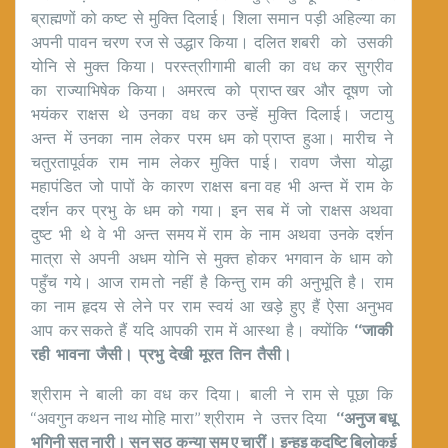
ब्राह्मणों को कष्ट से मुक्ति दिलाई। शिला समान पड़ी अहिल्या का
अपनी पावन चरण रज से उद्धार किया। दलित शबरी को उसकी
योनि से मुक्त किया। परस्त्राीगामी बाली का वध कर सुग्रीव
का राज्याभिषेक किया। अमरत्व को प्राप्त खर और दूषण जो
भयंकर राक्षस थे उनका वध कर उन्हें मुक्ति दिलाई। जटायु
अन्त में उनका नाम लेकर परम धम को प्राप्त हुआ। मारीच ने
चतुरतापूर्वक राम नाम लेकर मुक्ति पाई। रावण जैसा योद्धा
महापंडित जो पापों के कारण राक्षस बना वह भी अन्त में राम के
दर्शन कर प्रभु के धम को गया। इन सब में जो राक्षस अथवा
दुष्ट भी थे वे भी अन्त समय में राम के नाम अथवा उनके दर्शन
मात्रा से अपनी अधम योनि से मुक्त होकर भगवान के धाम को
पहुँच गये। आज राम तो नहीं है किन्तु राम की अनुभूति है। राम
का नाम हृदय से लेने पर राम स्वयं आ खड़े हुए हैं ऐसा अनुभव
आप कर सकते हैं यदि आपकी राम में आस्था है। क्योंकि
‘‘जाकी
रही भावना जैसी। प्रभु देखी मूरत तिन तैसी।
श्रीराम ने बाली का वध कर दिया। बाली ने राम से पूछा कि
‘‘अवगुन कथन नाथ मोहि मारा’’ श्रीराम ने उत्तर दिया
‘‘अनुज बधू
भगिनी सुत नारी। सुन सठ कन्या सम ए चारीं। इन्हइ कुदृष्टि बिलोकई