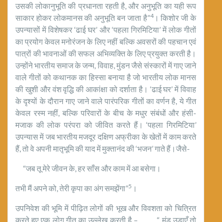
उसकी लोकानुभूति की प्रधानता रहती है, और अनुभूति का यही रूप
4
साकार होकर लोकमानस की अनुभूति बन जाता है”
। किशोर जी के
उपन्यासों में विशेषकर ‘ढाई घर’ और ‘पहला गिरमिटिया’ में लोक गीतों
का प्रयोग केवल मनोरंजन के लिए नहीं बल्कि अवसरों की पहचान एवं
पात्रों की भावनाओं की सफल अभिव्यक्ति के लिए प्रयुक्त करती है।
उन्होंने भारतीय समाज के जन्म, विवाह, मुंडन जैसे संस्कारों में गाए जाने
वाले गीतों को कथानक का हिस्सा बनाया है जो भारतीय लोक मानस
की खुशी और वंश वृद्धि की आकांक्षा को दर्शाता है। ‘ढाई घर’ में विवाह
के दृश्यों के दौरान गाए जाने वाले पारंपरिक गीतों का वर्णन है, ये गीत
केवल रस्म नहीं, बल्कि परिवारों के बीच के मधुर संबंधों और हंसी-
मजाक की लोक परंपरा को जीवित करते हैं। ‘पहला गिरमिटिया’
उपन्यास में जब भारतीय मजदूर दक्षिण अफ्रीका के खेतों में काम करते
हैं, तो वे अपनी मातृभूमि की याद में मुक्तानंद की ‘भजन’ गाते हैं।जैसे-
“जब तू मेरे जीवन के, हर साँस और काम में आ बसेगा।
5
तभी मैं अपने को, तेरी कृपा का अंग समझेंगा”
।
उपनिवेश की भूमि में पीढ़ित लोगों की भूख और विवशता को चित्रित
करते हुए एक लोग गीत का उल्लेख करती है – “ मूंड उडाएँ तो