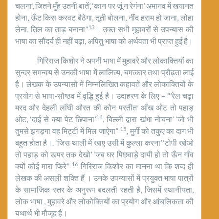
चलना’, जितने मुँह उतनी बातें’, ‘कान पर जूं न रेगंना’ अमानव में खयानत
होना, ऊँट किस करवट बैठेगा, तूती बोलना, नींद हराम हो जाना, लोहा
13
लेना, तिल का ताड़ बनाना”
। उक्त सभी मुहावरों से उपन्यास की
भाषा का सौंदर्य ही नहीं बढ़ा, अपितु भाषा को अर्थवता भी प्राप्त हुई है।
गिरिराज किशोर ने अपनी भाषा में मुहावरे और लोकाक्तियों का
सुन्दर समन्वय से उनकी भाषा में लालित्य, चमत्कार तथा प्रौढ़ता लाई
है। लेखक के उपन्यासों में निम्नलिखित कहावतें और लोकाक्तियों के
प्रयोग से भाषा-सौष्ठव में वृद्धि हुई है। उदाहरण के लिए – “’रेल चढ़ा
मरद और देहली लाँघी औरत की कौन परतीत’ आँख ओट तो पहाड़
14
ओट, ‘दाई से क्या पेट छिपाना’
, बिल्ली द्वारा खंभा नोचना’ ‘जो भी
15
तुमसे झगड़गा वह मिट्टी में मिल जाऐगा”
, मुर्गी को तकुए का दाग भी
बहुत होता है।. ‘जिस थाली में खाए उसी में कुल्ला करना’ ‘टोपी खोओ
तो पहाड़ को ऊपर तक देखो’ ‘जब घर पिछवाड़े दायी हो तो ऊँन गाँव
16
क्यों कोई मारा फिरे”
गिरिराज किशोर का मानना था कि शब्द ही
लेखक की असली शक्ति हैं । उनके उपन्यासों में प्रयुक्त भाषा पात्रों
के सामाजिक स्तर के अनुरूप बदलती रहती है, जिसमें स्थानीयता,
लोक भाषा , मुहावरे और लोकोक्तियों का प्रयोग और आंचलिकता की
यथार्थ भी मौजूद है।