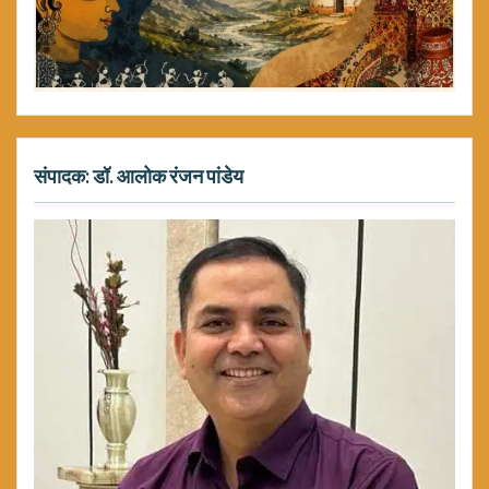
संपादक: डॉ. आलोक रंजन पांडेय