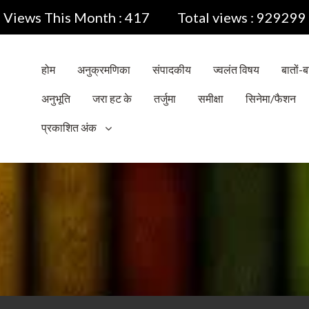
Views This Month : 417
Total views : 929299
होम
अनुक्रमणिका
संपादकीय
ज्वलंत विषय
बातों-बा
अनुभूति
जरा हट के
तर्जुमा
समीक्षा
सिनेमा/फैशन
प्रकाशित अंक