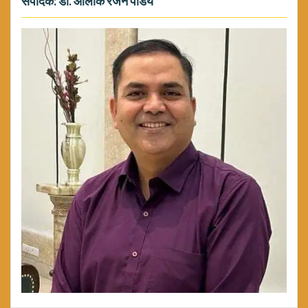
संपादक: डॉ. आलोक रंजन पांडेय