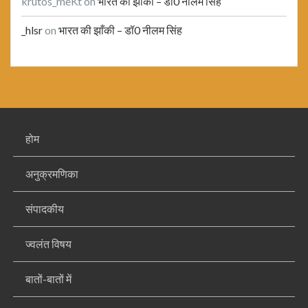
krutos_meKt
on
भारत की झाँकी – डॉ0 नीलम सिंह
_hlsr
on
भारत की झाँकी – डॉ0 नीलम सिंह
होम
अनुक्रमणिका
संपादकीय
ज्वलंत विषय
बातों-बातों में