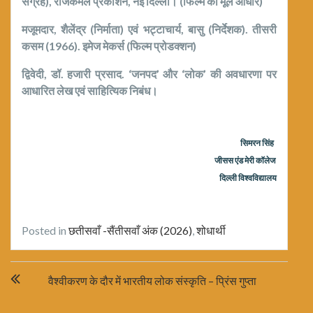
संग्रह), राजकमल प्रकाशन, नई दिल्ली। (फिल्म का मूल आधार)
मजूमदार, शैलेंद्र (निर्माता) एवं भट्टाचार्य, बासु (निर्देशक). तीसरी
कसम (1966). इमेज मेकर्स (फिल्म प्रोडक्शन)
द्विवेदी, डॉ. हजारी प्रसाद. ‘जनपद’ और ‘लोक’ की अवधारणा पर
आधारित लेख एवं साहित्यिक निबंध।
सिमरन सिंह
जीसस एंड मेरी कॉलेज
दिल्ली विश्वविद्यालय
Posted in
छतीसवाँ -सैंतीसवाँ अंक (2026)
,
शोधार्थी
Post
वैश्वीकरण के दौर में भारतीय लोक संस्कृति – प्रिंस गुप्ता
navigation