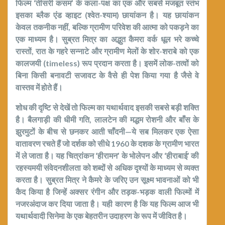
फिल्म ‘तीसरी कसम’ के कला-पक्ष का एक और सबसे मजबूत स्तंभ
इसका ब्लैक एंड व्हाइट (श्वेत-श्याम) छायांकन है। यह छायांकन
केवल तकनीक नहीं, बल्कि ग्रामीण परिवेश की आत्मा को पकड़ने का
एक माध्यम है। सुब्रत मित्र का अद्भुत कैमरा वर्क धूल भरे कच्चे
रास्तों, रात के गहरे सन्नाटे और ग्रामीण मेलों के शोर-शराबे को एक
कालजयी (timeless) रूप प्रदान करता है। इसमें लोक-तत्वों को
बिना किसी बनावटी सजावट के वैसे ही पेश किया गया है जैसे वे
वास्तव में होते हैं।
​शोध की दृष्टि से देखें तो फिल्म का यथार्थवाद इसकी सबसे बड़ी शक्ति
है। बैलगाड़ी की धीमी गति, लालटेन की मद्धम रोशनी और बाँस के
झुरमुटों के बीच से छनकर आती चाँदनी—ये सब मिलकर एक ऐसा
वातावरण रचते हैं जो दर्शक को सीधे 1960 के दशक के ग्रामीण भारत
में ले जाता है। यह चित्रांकन ‘हीरामन’ के भोलेपन और ‘हीराबाई’ की
रहस्यमयी संवेदनशीलता को शब्दों से अधिक दृश्यों के माध्यम से व्यक्त
करता है। सुब्रत मित्र ने कैमरे के जरिए उन सूक्ष्म भावनाओं को भी
कैद किया है जिन्हें अक्सर रंगीन और तड़क-भड़क वाली फिल्मों में
नजरअंदाज कर दिया जाता है। यही कारण है कि यह फिल्म आज भी
यथार्थवादी सिनेमा के एक बेहतरीन उदाहरण के रूप में जीवित है।