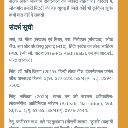
बल्कि अपनी मानवीय संवेदनाओं को जीवित रखना है। वास्तव में,
लोकगीत हमारी मिट्टी की वह खुशबू हैं जिसे कोई भी कृत्रिम सुगंध
कभी मात नहीं दे सकती।
संदर्भ सूची
शर्मा, डॉ. गीता (लेखक) एवं मिश्र, प्रो. गिरीश्वर (संपादक). लोक
गीत: रूप और अंतर्वस्तु (इकाई M10). हिंदी प्रदेश का लोक साहित्य
(P8). ई-पी.जी. पाठशाला (e-PG Pathshala), एम.एच.आर.डी.,
भारत सरकार।
सिंह, डॉ. शशि किरण (2019). हिन्दी लोक-गीत. इंटरनेशनल जर्नल
ऑफ अप्लाइड रिसर्च, 5(9): 377-378. ISSN (Print): 2394-
7500.
सिंह, रुचिका (2020). मानव मन की सशक्त अभिव्यक्ति:
लोकसंगीत. आर्टिस्टिक नरेशन (Artistic Narration), Vol.
XI, No. 1, पृ. 61-65. ISSN (P): 0976-7444.
रेणु, फणीश्वर नाथ. मारे गए गुलफाम (तीसरी कसम). ‘ठुमरी’ (कहानी