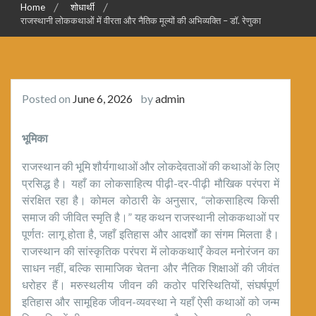
Home
शोधार्थी
राजस्थानी लोककथाओं में वीरता और नैतिक मूल्यों की अभिव्यक्ति – डॉ. रेणुका
Posted on
June 6, 2026
by
admin
भूमिका
राजस्थान की भूमि शौर्यगाथाओं और लोकदेवताओं की कथाओं के लिए
प्रसिद्ध है। यहाँ का लोकसाहित्य पीढ़ी-दर-पीढ़ी मौखिक परंपरा में
संरक्षित रहा है। कोमल कोठारी के अनुसार, “लोकसाहित्य किसी
समाज की जीवित स्मृति है।” यह कथन राजस्थानी लोककथाओं पर
पूर्णतः लागू होता है, जहाँ इतिहास और आदर्शों का संगम मिलता है।
राजस्थान की सांस्कृतिक परंपरा में लोककथाएँ केवल मनोरंजन का
साधन नहीं, बल्कि सामाजिक चेतना और नैतिक शिक्षाओं की जीवंत
धरोहर हैं। मरुस्थलीय जीवन की कठोर परिस्थितियों, संघर्षपूर्ण
इतिहास और सामूहिक जीवन-व्यवस्था ने यहाँ ऐसी कथाओं को जन्म