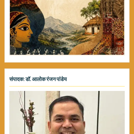
संपादक: डॉ. आलोक रंजन पांडेय