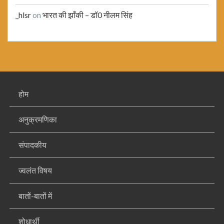
_hlsr
on
भारत की झाँकी – डॉ0 नीलम सिंह
होम
अनुक्रमणिका
संपादकीय
ज्वलंत विषय
बातों-बातों में
शोधार्थी