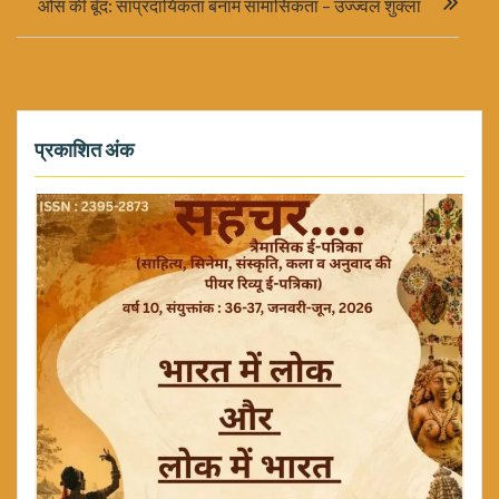
ओस की बूँद: सांप्रदायिकता बनाम सामासिकता – उज्ज्वल शुक्ला
प्रकाशित अंक