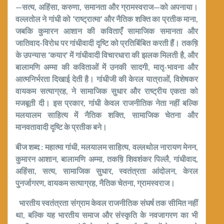
—सत्य
,
अहिंसा
,
करुणा
,
समानता और ग्रामस्वराज—को अपनाया।
वल्ल
तो
ल ने गांधी को ‘राष्ट्रात्मा’ और नैतिक शक्ति का प्रतीक माना
,
जबकि कुमारन आशान की कविताएँ सामाजिक समानता और
जातिवाद-विरोध पर गांधीवादी दृष्टि को प्रतिबिंबित करती हैं। तकष़ि
के उपन्यास ‘कयार’ में गांधीवादी विचारधारा की झलक मिलती है
,
और
बालामणि अम्मा की कविताओं में उनकी सादगी
,
मातृ-भावना और
आत्मनिर्भरता दिखाई देती है। गांधीजी की केरल यात्राओं
,
विशेषकर
वायकम सत्याग्रह
,
ने सामाजिक सुधार और राष्ट्रीय एकता को
मजबूती दी। इस प्रकार
,
गांधी केवल राजनीतिक नेता नहीं बल्कि
मलयालम साहित्य में नैतिक शक्ति
,
सामाजिक चेतना और
मानवतावादी दृष्टि के प्रतीक बने।
बीज शब्द
:
महात्मा गांधी
,
मलयालम साहित्य
,
वल्लथोल नारायण मेनन
,
कुमारन आशान
,
बालामणि अम्मा
,
तकष़ि शिवशंकर पिल्लै
,
गांधीवाद
,
अहिंसा
,
सत्य
,
सामाजिक सुधार
,
स्वतंत्रता आंदोलन
,
केरल
पुनर्जागरण
,
वायकम सत्याग्रह
,
नैतिक चेतना
,
ग्रामस्वराज।
भारतीय स्वतंत्रता संग्राम केवल राजनीतिक संघर्ष तक सीमित नहीं
था
,
बल्कि यह भारतीय समाज और संस्कृति के नवजागरण का भी