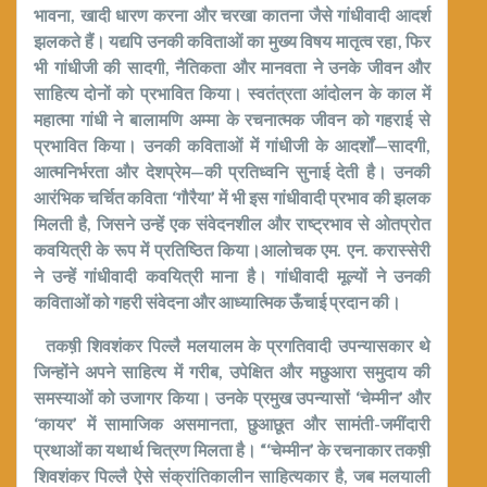
भावना
,
खादी धारण करना और चरखा कातना जैसे गांधीवादी आदर्श
झलकते हैं। यद्यपि उनकी कविताओं का मुख्य विषय मातृत्व रहा
,
फिर
भी गांधीजी की सादगी
,
नैतिकता और मानवता ने उनके जीवन और
साहित्य दोनों को प्रभावित किया।
स्वतंत्रता आंदोलन के काल में
महात्मा गांधी ने बालामणि अम्मा के रचनात्मक जीवन को गहराई से
प्रभावित किया। उनकी कविताओं में गांधीजी के आदर्शों—सादगी
,
आत्मनिर्भरता और देशप्रेम—की प्रतिध्वनि सुनाई देती है। उनकी
आरंभिक चर्चित कविता
‘
गौरैया’
में भी इस गांधीवादी प्रभाव की झलक
मिलती है
,
जिसने उन्हें एक संवेदनशील और राष्ट्रभाव से ओतप्रोत
कवयित्री के रूप में प्रतिष्ठित किया।
आलोचक एम. एन. करास्सेरी
ने उन्हें गांधीवादी कवयित्री माना है। गांधीवादी मूल्यों ने उनकी
कविताओं को गहरी संवेदना और आध्यात्मिक ऊँचाई प्रदान की।
तकष़ी शिवशंकर पिल्लै मलयालम के प्रगतिवादी उपन्यासकार थे
जिन्होंने अपने साहित्य में गरीब
,
उपेक्षित और मछुआरा समुदाय की
समस्याओं को उजागर किया। उनके प्रमुख उपन्यासों ‘चेम्मीन’ और
‘कायर’ में सामाजिक असमानता
,
छुआछूत और सामंती-जमींदारी
प्रथाओं का यथार्थ चित्रण मिलता है।
“
‘चेम्मीन’ के रचनाकार तकष़ी
शिवशंकर पिल्लै ऐसे संक्रांतिकालीन
साहित्यकार है
,
जब मलयाली