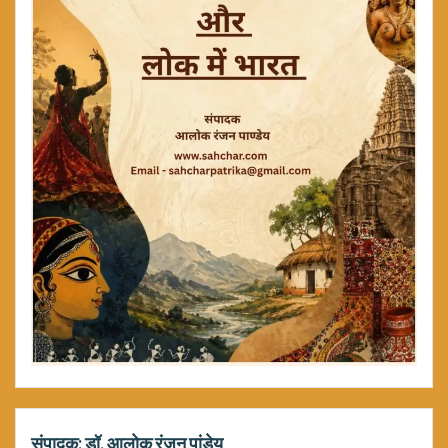
संपादक: डॉ. आलोक रंजन पांडेय