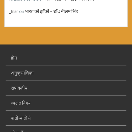
_hlsr
on
भारत की झाँकी – डॉ0 नीलम सिंह
होम
अनुक्रमणिका
संपादकीय
ज्वलंत विषय
बातों-बातों में