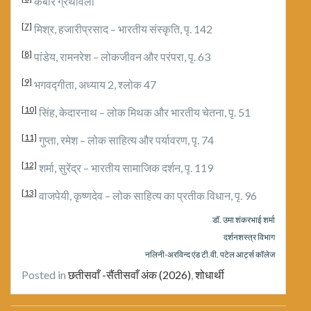
कबीर ग्रंथावली
[7]
मिश्र, हजारीप्रसाद – भारतीय संस्कृति, पृ. 142
[8]
पांडेय, रामनरेश – लोकजीवन और परंपरा, पृ. 63
[9]
भगवद्गीता, अध्याय 2, श्लोक 47
[10]
सिंह, केदारनाथ – लोक मिथक और भारतीय चेतना, पृ. 51
[11]
गुप्ता, रमेश – लोक साहित्य और पर्यावरण, पृ. 74
[12]
शर्मा, सुरेंद्र – भारतीय सामाजिक दर्शन, पृ. 119
[13]
वाजपेयी, कृष्णदेव – लोक साहित्य का प्रतीक विधान, पृ. 96
डॉ. उमा शंकरभाई शर्मा
दर्शनशस्त्र विभाग
नलिनी-अरविन्द एंड टी.वी. पटेल आर्ट्स कॉलेज
Posted in
छतीसवाँ -सैंतीसवाँ अंक (2026)
,
शोधार्थी