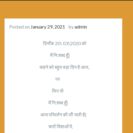
Posted on
January 29, 2021
by
admin
दिनांँक 20\ 03\2020 को
मैं नि:शब्द हूंँ|
कहने को बहुत बड़ा दिन है आज,
पर
फिर भी
मैं नि:शब्द हूंँ|
आज परिवर्तन की लोै जली है|
चारों दिशाओं में,