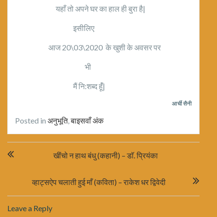
यहाँ तो अपने घर का हाल ही बुरा है|
इसीलिए
आज 20\03\2020 के खुशी के अवसर पर
भी
मैं नि:शब्द हूंँ|
आर्ची सैनी
Posted in
अनुभूति
,
बाइसवाँ अंक
Post
खींचो न हाथ बंधु (कहानी) – डाॅ. प्रियंका
navigation
व्हाट्सऐप चलाती हुई माँ (कविता) – राकेश धर द्विवेदी
Leave a Reply