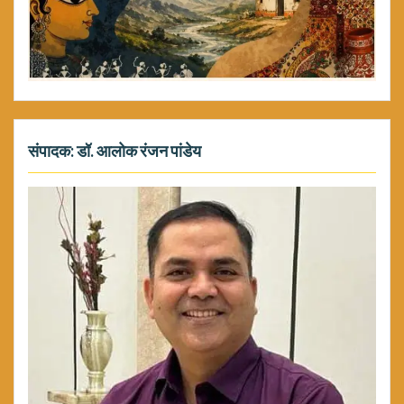
संपादक: डॉ. आलोक रंजन पांडेय