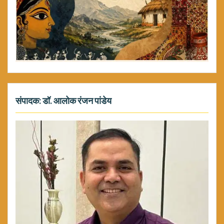
संपादक: डॉ. आलोक रंजन पांडेय