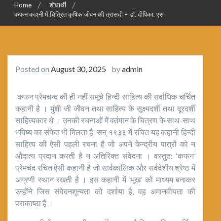
Home
शोधार्थी
कफन कहानी में चित्रित कृषिक जीवन की त्रासदी – डॉ. दीपिका. एस
Posted on
August 30, 2025
by
admin
कफन प्रेमचन्द की ही नहीं समूचे हिन्दी साहित्य की सर्वाधिक चर्चित
कहानी है । मुंशी जी जीवन तथा साहित्य के सूक्ष्मदर्शी तथा दूरदर्शी
साहित्यकार थे । उनकी रचनाओं में वर्तमान के चित्रण के साथ-साथ
भविष्य का संकेत भी मिलता है सन् १९३६ में रचित यह कहानी हिन्दी
साहित्य की ऐसी पहली रचना है जो अपने केन्द्रीय पात्रों को न
औदात्य प्रदान करती है न अतिरिक्त संवेदना । वस्तुत: ‘कफन’
प्रेमचंद रचित ऐसी कहानी है जो सार्वकालिक और सर्वदेशीय श्रेष्ठ में
अग्रणी स्थान रखती है । इस कहानी में ‘भूख’ को माध्यम बनाकर
उन्होंने जिस संवेदनशून्यता को दर्शाया है, वह अमानवीयता की
पराकाष्ठा है ।