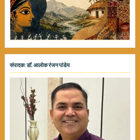
संपादक: डॉ. आलोक रंजन पांडेय