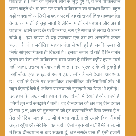
पकड़ता है। क्या जो मुस्लिम लीग से जुड़े हुए थे, वे सब पाकिस्तान
जाना चाहते थे? या क्या उन सबने पाकिस्तान का समर्थन किया? बहुत
बड़ी जनता जो आखिरी पायदान पर थी वह तो राजनीतिक महत्वाकांक्षा
के कारण पार्टी से जुड़ जाती है लेकिन पार्टी की पहचान और अपनी
पहचान, अपने जगह के प्रति लगाव, उस पूरे समाज से लगाव ये अलग
चीजे हैं। इस कारण से यह उपन्यास एक ढंग का अन्डर्टोन लेकर
चलता है जो राजनीतिक महत्वाकांक्षा से भरी हुई है, जबकि ऊपर से
सिर्फ सांप्रदायिकता ही दिखती है। इनका जवाब ही यहि है कि वज़ीर
हसन का बेटा भले पाकिस्तान चला जाता है लेकिन वज़ीर हसन स्वयं
नहीं जाता, उसका परिवार नहीं जाता। इस प्रकार के जो टुकड़े हैं
जहाँ ब्लैक एण्ड व्हाइट से अलग एक तस्वीर है उसे देखना आवश्यक
है। यहाँ से देखने पर सामाजिक-राजनीतिक परिस्थितियाँ और भी
गहन दिखाई देती हैं, लेकिन समस्या को सुलझाने का सिरा भी देती हैं।
उदाहरण के लिए, वजीर हसन ये हाल दोस्ती में देखते हैं और कहते हैं,
“मियाँ तुम नहीं समझोगे ये बातें। वह दीनदयाल जो अब बाबू दीन दयाल
हो गया है न, और जो मुसलमानों को हर वक़्त गालियाँ दिया करता है न,
मेरा लँगोटिया यार है।… जो मैं चला जाऊँगा तो उसके बिना मैं वहाँ
अधूरा रहूँगा और मेरे बिना वह यहाँ। ऐसी बहुत-सी बातें हैं मेरे पास, जो
मैं सिर्फ दीनदयाल से कह सकता हूँ; और उसके पास भी ऐसी हजारों