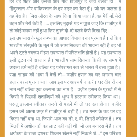
हर वह शहर और क़स्बा और गाँव ग़ाज़ीपुर है जहाँ बलवा हो। मैं
हिंदुस्तान और पाकिस्तान के हर शहर का बेटा हूँ। जो घर जलता है
वह मेरा है। जिस औरत के साथ ज़िना किया जाता है, वह मेरी माँ, मेरी
बहन और मेरी बेटी है।… इसलिए मुझसे यह न पूछा जाए कि ग़ाज़ीपुर में
तो कोई बलवा नहीं हुआ फिर तुमने दो-दो बलवे कैसे दिखा दिए।”
इस उपन्यास के मूल कथ्य का आधार विभाजन का प्रभाव है। लेकिन
भारतीय संस्कृति के मूल में जो सामासिकता की भावना रही है वह भी
अपने टूटते स्वरूप में इस उपन्यास में परिलक्षति होती है। यह उपन्यास
इसी टूटन की दास्तान है। भारतीय सामासिकता किसी नए समय में
उछला टर्म नहीं है बल्कि यह परंपरागत रूप से भारत में बसा हुआ है।
रज़ा साहब की भाषा में देखें तो—“वज़ीर हसन का घर लगभग चार
हज़ार बरस पुराना था। आप इस पर आश्चर्य न करें। घर दीवारों का
नाम नहीं बल्कि एक कल्पना का नाम है। वज़ीर हसन के पुरखों में से
किसी ने पिछली शताब्दियों की धुन्ध में इस्लाम स्वीकार किया था।
परन्तु इस्लाम स्वीकार करने से पहले भी तो घर रहा होगा। वज़ीर
हसन की आत्मा उम्र में ग़ाज़ीपुर से बड़ी है। तब गनग के तट पर वह
किला नहीं बना था, जिसमें आज का डी. ए. वी. डिग्री कॉलेज है। तब
भितरी में अशोक की वह लाट नहीं गड़ी थी, जो अब बनारस में है। तब
अयोध्या के राजा दशरथ शिकार खेलने नहीं निकले थे…” इस परिचय