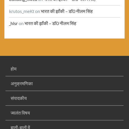
krutos_meKt
on
भारत की झाँकी – डॉ0 नीलम सिंह
_hlsr
on
भारत की झाँकी – डॉ0 नीलम सिंह
होम
अनुक्रमणिका
संपादकीय
ज्वलंत विषय
बातों-बातों में